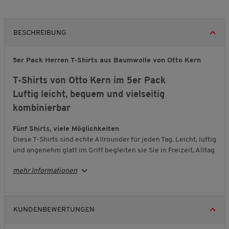
BESCHREIBUNG
5er Pack Herren T-Shirts aus Baumwolle von Otto Kern
T-Shirts von Otto Kern im 5er Pack
Luftig leicht, bequem und vielseitig
kombinierbar
Fünf Shirts, viele Möglichkeiten
Diese T-Shirts sind echte Allrounder für jeden Tag. Leicht, luftig
und angenehm glatt im Griff begleiten sie Sie in Freizeit, Alltag
und Beruf. Ob solo getragen oder unter Hemd und Jacke – mit
mehr Informationen
diesem 5er Vorteilspack haben Sie immer das passende Shirt
griffbereit.
Reine
Baumwolle
für starken Komfort
KUNDENBEWERTUNGEN
Gefertigt aus 100 % Baumwolle, liegen die Shirts angenehm
weich auf der Haut. Das Material ist atmungsaktiv,