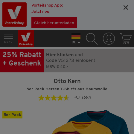
Vorteilshop App:
×
Jetzt neu!
Gleich herunterladen
MENÜ
DE
25% Rabatt
Hier klicken
und
Code V51373 einlösen!
+ Geschenk
MBW € 40,-
Otto Kern
5er Pack Herren T-Shirts aus Baumwolle
4.7
(691)
4.7
von
5
Sternen,
5er Pack
Durchschnittswert
der
Bewertung.
Read