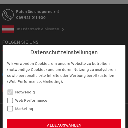
Rufen Sie uns gerne an!
069 921 011 900
In Österreich einkaufen
FOLGEN SIE UNS
Datenschutzeinstellungen
WhatsApp
Wir verwenden Cookies, um unsere Website zu betreiben
(notwendige Cookies) und um deren Nutzung zu analysieren
Facebook
sowie personalisierte Inhalte oder Werbung bereitzustellen
(Web Performance, Marketing).
Instagram
Notwendig
Web Performance
Marketing
DARAUF VERTRAUEN UNSERE KUNDEN
ALLE AUSWÄHLEN