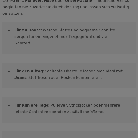
Ob
T-Shirt
,
Pullover
,
Hose
oder
Unterwäsche
– modische Basics
begleiten Sie zuverlässig durch den Tag und lassen sich vielseitig
einsetzen:
Für zu Hause:
Weiche Stoffe und bequeme Schnitte
sorgen für ein angenehmes Tragegefühl und viel
Komfort.
Für den Alltag:
Schlichte Oberteile lassen sich ideal mit
Jeans
, Stoffhosen oder Röcken kombinieren.
Für kühlere Tage:
Pullover
, Strickjacken oder mehrere
leichte Schichten spenden zusätzliche Wärme.