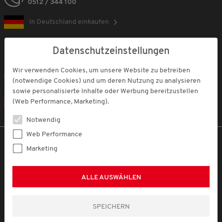
0512 / 344 100
In Deutschland einkaufen
FOLGEN SIE UNS
Datenschutzeinstellungen
Wir verwenden Cookies, um unsere Website zu betreiben
Facebook
(notwendige Cookies) und um deren Nutzung zu analysieren
sowie personalisierte Inhalte oder Werbung bereitzustellen
Instagram
(Web Performance, Marketing).
Notwendig
Web Performance
DARAUF VERTRAUEN UNSERE KUNDEN
Marketing
ALLE AUSWÄHLEN