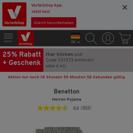
Vorteilshop App:
×
Jetzt neu!
Gleich herunterladen
MENÜ
DE
25% Rabatt
Hier klicken
und
Code V51373 einlösen!
+ Geschenk
MBW € 40,-
Aktion nur noch
18 Stunden 59 Minuten 57 Sekunden
gültig.
Benetton
Herren Pyjama
4.6
(905)
4.6
von
5
Sternen,
Durchschnittswert