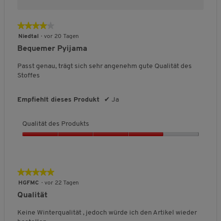
i
ß
e
n
a
r
★★★★★
★★★★★
a
u
t
4
u
s
u
Niedtal
·
vor 20 Tagen
von
s
n
Bequemer Pyijama
5
g
Sternen.
:
Passt genau, trägt sich sehr angenehm gute Qualität des
3
Stoffes
v
o
Empfiehlt dieses Produkt
✔
Ja
n
5
.
Qualität des Produkts
Q
u
a
l
★★★★★
★★★★★
i
5
HGFMC
·
vor 22 Tagen
t
von
Qualität
ä
5
t
Sternen.
Keine Winterqualität , jedoch würde ich den Artikel wieder
d