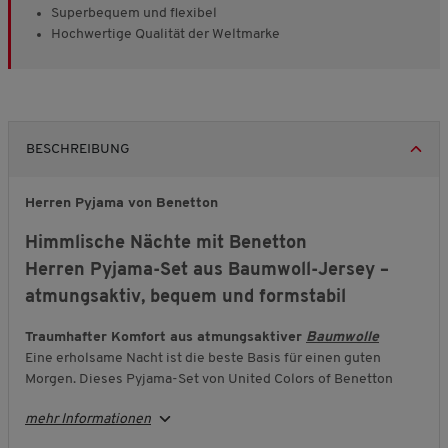
Superbequem und flexibel
Hochwertige Qualität der Weltmarke
BESCHREIBUNG
Herren Pyjama von Benetton
Himmlische Nächte mit Benetton
Herren Pyjama-Set aus Baumwoll-Jersey –
atmungsaktiv, bequem und formstabil
Traumhafter Komfort aus atmungsaktiver
Baumwolle
Eine erholsame Nacht ist die beste Basis für einen guten
Morgen. Dieses Pyjama-Set von United Colors of Benetton
schenkt Ihnen genau dafür pure Behaglichkeit: ein
mehr Informationen
Langarmshirt mit Rundhals-Ausschnitt und eine Hose mit
elastischem Komfortbund. Der weiche Baumwoll-Jersey fühlt