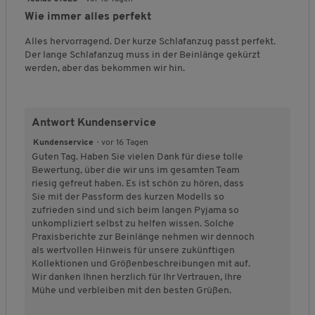
d
t
t
o
l
l
h
von
e
Wie immer alles perfekt
u
u
r
t
t
e
5
s
n
n
m
k
g
B
Sternen.
Alles hervorragend. Der kurze Schlafanzug passt perfekt.
P
g
g
,
l
r
e
Der lange Schlafanzug muss in der Beinlänge gekürzt
r
v
v
D
e
o
w
werden, aber das bekommen wir hin.
o
o
o
u
i
ß
e
d
n
n
r
n
a
r
u
1
5
c
a
u
t
k
b
b
h
u
s
u
Antwort Kundenservice
t
e
e
s
s
n
s
d
d
c
g
Kundenservice
·
vor 16 Tagen
,
e
e
h
:
Guten Tag. Haben Sie vielen Dank für diese tolle
1
u
u
n
3
Bewertung, über die wir uns im gesamten Team
v
t
t
i
v
riesig gefreut haben. Es ist schön zu hören, dass
o
e
e
t
o
Sie mit der Passform des kurzen Modells so
n
t
t
t
n
zufrieden sind und sich beim langen Pyjama so
5
F
F
l
5
unkompliziert selbst zu helfen wissen. Solche
ä
ä
i
.
Praxisberichte zur Beinlänge nehmen wir dennoch
l
l
c
als wertvollen Hinweis für unsere zukünftigen
l
l
h
Kollektionen und Größenbeschreibungen mit auf.
t
t
e
Wir danken Ihnen herzlich für Ihr Vertrauen, Ihre
k
g
B
Mühe und verbleiben mit den besten Grüßen.
l
r
e
e
o
w