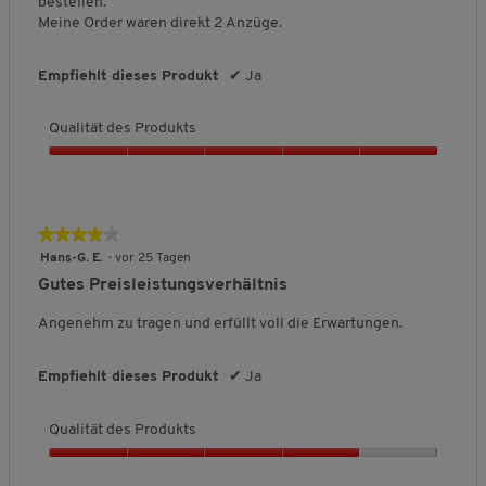
bestellen.
e
Meine Order waren direkt 2 Anzüge.
s
P
r
Empfiehlt dieses Produkt
✔
Ja
o
d
Qualität des Produkts
u
k
Q
t
u
s
a
,
l
★★★★★
★★★★★
4
i
v
4
Hans-G. E.
·
vor 25 Tagen
t
o
von
Gutes Preisleistungsverhältnis
ä
n
5
t
5
Sternen.
Angenehm zu tragen und erfüllt voll die Erwartungen.
d
e
s
Empfiehlt dieses Produkt
✔
Ja
P
r
Qualität des Produkts
o
d
Q
u