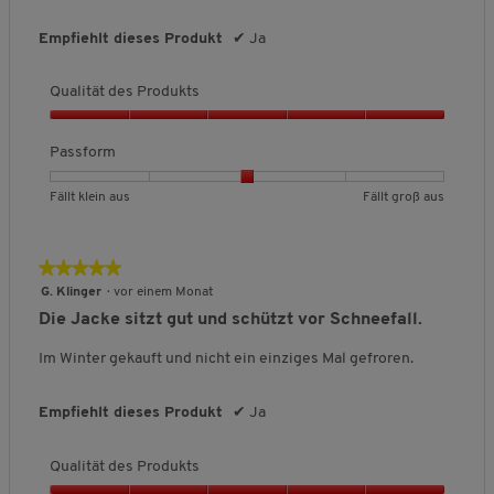
i
ß
e
Empfiehlt dieses Produkt
✔
Ja
n
a
r
a
u
t
u
s
u
Qualität des Produkts
s
n
g
Q
:
u
Passform
3
a
v
l
B
B
P
Fällt klein aus
Fällt groß aus
o
i
e
e
a
n
t
w
w
s
5
ä
e
e
s
★★★★★
★★★★★
.
t
r
r
f
5
G. Klinger
·
vor einem Monat
d
t
t
o
von
e
Die Jacke sitzt gut und schützt vor Schneefall.
u
u
r
5
s
n
n
m
Sternen.
Im Winter gekauft und nicht ein einziges Mal gefroren.
P
g
g
,
r
v
v
D
o
o
o
u
Empfiehlt dieses Produkt
✔
Ja
d
n
n
r
u
1
5
c
k
Qualität des Produkts
b
b
h
t
e
e
s