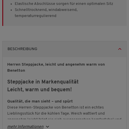
Elastische Abschlüsse sorgen für einen optimalen Sitz
Schnelltrocknend, windabweisend,
temperaturregulierend
BESCHREIBUNG
Herren Steppjacke, leicht und angenehm warm von
Benetton
Steppjacke in Markenqualität
Leicht, warm und bequem!
Qualität, die man sieht – und spürt
Diese Herren-Steppjacke von Benetton ist ein echtes
Lieblingsstück für die kühlen Tage. Weich wattiert und
angenehm leicht trägt sie sich ausgesprochen komfortabel und
sorgt gleichzeitig für eine zuverlässige Wärmeleistung. Ideal
mehr Informationen