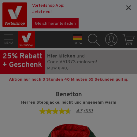
Vorteilshop App:
×
Jetzt neu!
Gleich herunterladen
MENÜ
DE
25% Rabatt
Hier klicken
und
Code V51373 einlösen!
+ Geschenk
MBW € 40,-
Aktion nur noch
3 Stunden 40 Minuten 54 Sekunden
gültig.
Benetton
Herren Steppjacke, leicht und angenehm warm
4.7
(1111)
4.7
von
5
Sternen,
Durchschnittswert