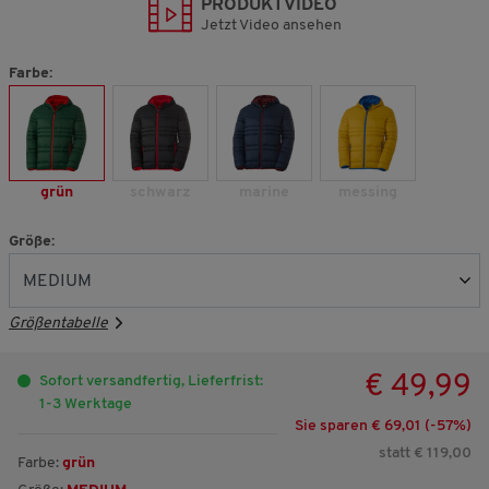
PRODUKTVIDEO
Jetzt Video ansehen
Farbe:
grün
schwarz
marine
messing
Größe:
Größentabelle
€ 49,99
Sofort versandfertig, Lieferfrist:
1-3 Werktage
Sie sparen € 69,01 (-
57
%)
statt € 119,00
Farbe:
grün