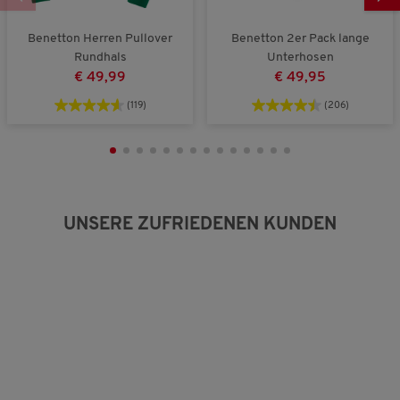
l
r
e
e
o
w
i
ß
e
Benetton Herren Pullover
Benetton 2er Pack lange
n
a
r
Rundhals
Unterhosen
a
u
t
€ 49,99
€ 49,95
u
s
u
s
n
(119)
(206)
g
:
3
v
o
n
5
UNSERE ZUFRIEDENEN KUNDEN
.