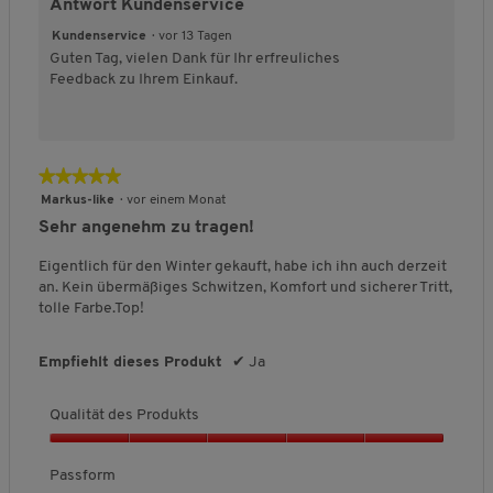
Antwort Kundenservice
e
o
w
.
i
l
r
o
i
ß
e
n
o
Kundenservice
·
vor 13 Tagen
t
d
n
a
r
o
g
Guten Tag, vielen Dank für Ihr erfreuliches
,
u
a
u
t
R
f
Feedback zu Ihrem Einkauf.
5
k
u
s
u
u
e
v
t
s
n
n
l
o
s
g
n
d
n
,
:
e
g
5
5
★★★★★
★★★★★
3
r
e
v
v
5
Markus-like
·
vor einem Monat
s
ö
o
o
von
s
f
Sehr angenehm zu tragen!
n
n
5
i
f
5
5
Sternen.
n
n
Eigentlich für den Winter gekauft, habe ich ihn auch derzeit
.
d
e
an. Kein übermäßiges Schwitzen, Komfort und sicherer Tritt,
t
t
tolle Farbe.Top!
o
.
p
Empfiehlt dieses Produkt
✔
Ja
f
i
t
Qualität des Produkts
Q
u
Passform