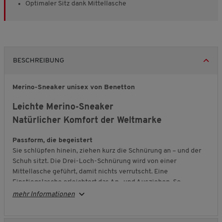
Optimaler Sitz dank Mittellasche
BESCHREIBUNG
Merino-Sneaker unisex von Benetton
Leichte Merino-Sneaker
Natürlicher Komfort der Weltmarke
Passform, die begeistert
Sie schlüpfen hinein, ziehen kurz die Schnürung an – und der
Schuh sitzt. Die Drei-Loch-Schnürung wird von einer
Mittellasche geführt, damit nichts verrutscht. Eine
Einstiegslasche erleichtert das An- und Ausziehen. So
begleitet Sie dieser Wohlfühl-Schuh entspannt durch den Tag.
mehr Informationen
Sicherer Tritt bei jedem Wetter
Die leichte, flexible Laufsohle gibt Bewegungsfreiheit und