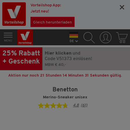
Vorteilshop App:
×
Jetzt neu!
Gleich herunterladen
MENÜ
DE
25% Rabatt
Hier klicken
und
Code V51373 einlösen!
+ Geschenk
MBW € 40,-
Aktion nur noch
21 Stunden 14 Minuten 31 Sekunden
gültig.
Benetton
Merino-Sneaker unisex
4.8
(61)
4.8
von
5
Sternen,
Durchschnittswert