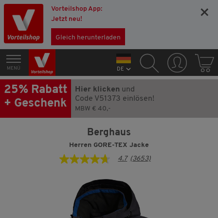
Vorteilshop App:
×
Jetzt neu!
Gleich herunterladen
MENÜ
DE
25% Rabatt
Hier klicken
und
Code V51373 einlösen!
+ Geschenk
MBW € 40,-
Berghaus
Herren GORE-TEX Jacke
4.7
(3653)
4.7
von
5
Sternen,
Durchschnittswert
der
Bewertung.
Read