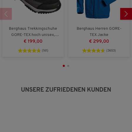
t
t
e
k
g
B
l
r
e
e
o
w
i
ß
e
Berghaus Trekkingschuhe
Berghaus Herren GORE-
n
a
r
GORE-TEX hoch unisex,
TEX Jacke
a
u
t
wasserdicht und
€ 199,00
€ 299,00
u
s
u
atmungsaktiv
s
n
(161)
(3653)
g
:
3
v
o
n
5
UNSERE ZUFRIEDENEN KUNDEN
.