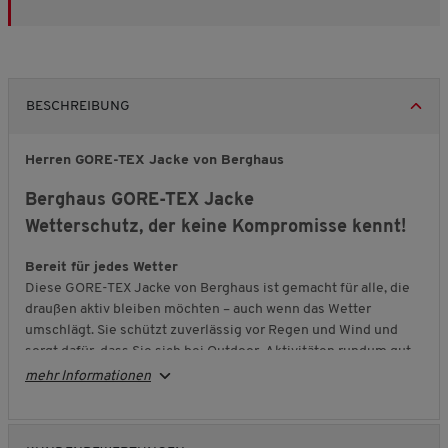
BESCHREIBUNG
Herren GORE-TEX Jacke von Berghaus
Berghaus GORE-TEX Jacke
Wetterschutz, der keine Kompromisse kennt!
Bereit für jedes Wetter
Diese GORE-TEX Jacke von Berghaus ist gemacht für alle, die
draußen aktiv bleiben möchten – auch wenn das Wetter
umschlägt. Sie schützt zuverlässig vor Regen und Wind und
sorgt dafür, dass Sie sich bei Outdoor-Aktivitäten rundum gut
ausgerüstet fühlen.
mehr Informationen
Funktional bis ins Detail
Die im Kragen verstaubare Kapuze mit Klettvorrichtung ist