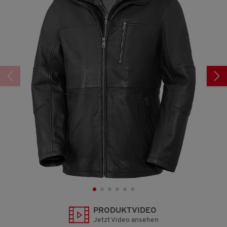
860
Reviews.
Link
auf
derselben
Seite.
PRODUKTVIDEO
Jetzt Video ansehen