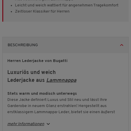
Leicht und weich wattiert für angenehmen Tragekomfort
Zeitloser Klassiker für Herren
BESCHREIBUNG
Herren Lederjacke von Bugatti
Luxuriös und weich
Lederjacke aus
Lammnappa
Stets warm und modisch unterwegs
Diese Jacke definiert Luxus und Stil neu und lässt Ihre
Garderobe in neuem Glanz erstrahlen! Hergestellt aus
erstklassigem Lammnappa-Leder, bietet sie einen äußerst
luxuriösen und weichen Griff, der sich einfach sensationell
mehr Informationen
anfühlt. In Kombination mit der Wattierung der Jacke bietet das
anschmiegsame Material einen idealen Schutz gegen frischen