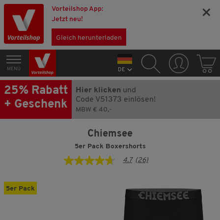
Vorteilshop App:
×
Jetzt neu!
Gleich herunterladen
MENÜ
DE
25% Rabatt
Hier klicken
und
Code V51373 einlösen!
+ Geschenk
MBW € 40,-
Chiemsee
5er Pack Boxershorts
4.7
(26)
4.7
von
5
Sternen,
5er Pack
Durchschnittswert
der
Bewertung.
Read