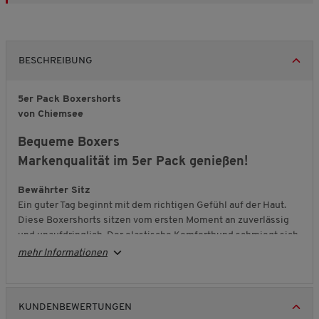
BESCHREIBUNG
5er Pack Boxershorts
von Chiemsee
Bequeme Boxers
Markenqualität im 5er Pack genießen!
Bewährter Sitz
Ein guter Tag beginnt mit dem richtigen Gefühl auf der Haut.
Diese Boxershorts sitzen vom ersten Moment an zuverlässig
und unaufdringlich. Der elastische Komfortbund schmiegt sich
angenehm an, ohne einzuschneiden oder zu verrutschen. So
mehr Informationen
bleibt alles dort, wo es hingehört – auch wenn Sie in Bewegung
sind. Unterwäsche, die einfach funktioniert und Ihnen ein
sicheres, ruhiges Tragegefühl schenkt.
KUNDENBEWERTUNGEN