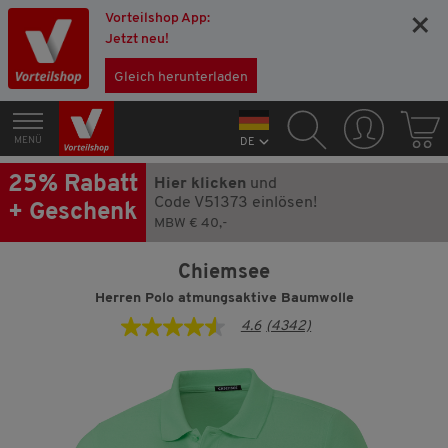
Vorteilshop App:
×
Jetzt neu!
Gleich herunterladen
MENÜ
DE
25% Rabatt
Hier klicken
und
Code V51373 einlösen!
+ Geschenk
MBW € 40,-
Chiemsee
Herren Polo atmungsaktive Baumwolle
4.6
(4342)
4.6
von
5
Sternen,
Durchschnittswert
der
Bewertung.
Read