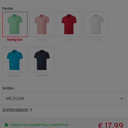
Farbe:
hellgrün
rosè
rot
weiß
türkis
marine
Größe:
Größentabelle
€ 17,99
Sofort versandfertig, Lieferfrist: