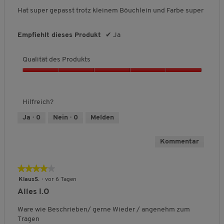
t
n
Sternen.
Hat super gepasst trotz kleinem Böuchlein und Farbe super
d
5
e
s
Empfiehlt dieses Produkt
✔
Ja
P
r
Qualität des Produkts
o
d
Q
u
u
k
a
t
Hilfreich?
l
s
i
Ja ·
0
Nein ·
0
Melden
,
t
5
ä
v
Kommentar
t
o
d
n
e
5
★★★★★
★★★★★
s
4
KlausS.
·
vor 6 Tagen
P
von
r
Alles I.O
5
o
Sternen.
Ware wie Beschrieben/ gerne Wieder / angenehm zum
d
Tragen
u