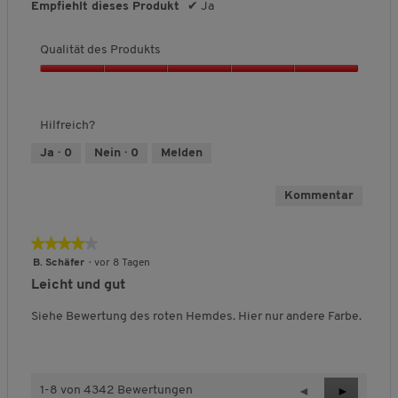
Empfiehlt dieses Produkt
✔
Ja
s
,
4
Qualität des Produkts
v
Q
o
u
n
a
5
Hilfreich?
l
i
Ja ·
0
Nein ·
0
Melden
t
ä
Kommentar
t
d
e
★★★★★
★★★★★
s
4
B. Schäfer
·
vor 8 Tagen
P
von
r
Leicht und gut
5
o
Sternen.
Siehe Bewertung des roten Hemdes. Hier nur andere Farbe.
d
u
k
t
s
1-8 von 4342 Bewertungen
Z
◄
W
►