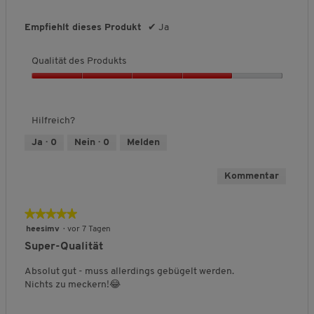
k
t
Empfiehlt dieses Produkt
✔
Ja
s
,
5
Qualität des Produkts
v
Q
o
u
n
a
5
Hilfreich?
l
i
Ja ·
0
Nein ·
0
Melden
t
ä
Kommentar
t
d
e
★★★★★
★★★★★
s
5
heesimv
·
vor 7 Tagen
P
von
r
Super-Qualität
5
o
Sternen.
Absolut gut - muss allerdings gebügelt werden.
d
Nichts zu meckern!😂
u
k
t