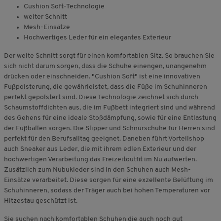
Cushion Soft-Technologie
weiter Schnitt
Mesh-Einsätze
Hochwertiges Leder für ein elegantes Exterieur
Der weite Schnitt sorgt für einen komfortablen Sitz. So brauchen Sie
sich nicht darum sorgen, dass die Schuhe einengen, unangenehm
drücken oder einschneiden. "Cushion Soft" ist eine innovativen
Fußpolsterung, die gewährleistet, dass die Füße im Schuhinneren
perfekt gepolstert sind. Diese Technologie zeichnet sich durch
Schaumstoffdichten aus, die im Fußbett integriert sind und während
des Gehens für eine ideale Stoßdämpfung, sowie für eine Entlastung
der Fußballen sorgen. Die Slipper und Schnürschuhe für Herren sind
perfekt für den Berufsalltag geeignet. Daneben führt Vorteilshop
auch Sneaker aus Leder, die mit ihrem edlen Exterieur und der
hochwertigen Verarbeitung das Freizeitoutfit im Nu aufwerten.
Zusätzlich zum Nubukleder sind in den Schuhen auch Mesh-
Einsätze verarbeitet. Diese sorgen für eine exzellente Belüftung im
Schuhinneren, sodass der Träger auch bei hohen Temperaturen vor
Hitzestau geschützt ist.
Sie suchen nach komfortablen Schuhen die auch noch gut