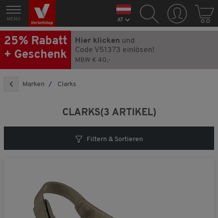
MENÜ
AT
25% Rabatt
Hier klicken
und
Code V51373 einlösen!
+ Geschenk
MBW € 40,-
Marken
Clarks
CLARKS
(3 ARTIKEL)
Filtern & Sortieren