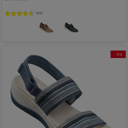
(41)
-
6
%