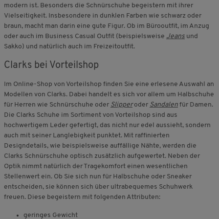
modern ist. Besonders die Schnürschuhe begeistern mit ihrer
Vielseitigkeit. Insbesondere in dunklen Farben wie schwarz oder
braun, macht man darin eine gute Figur. Ob im Bürooutfit, im Anzug
oder auch im Business Casual Outfit (beispielsweise
Jeans
und
Sakko) und natürlich auch im Freizeitoutfit.
Clarks bei Vorteilshop
Im Online-Shop von Vorteilshop finden Sie eine erlesene Auswahl an
Modellen von Clarks. Dabei handelt es sich vor allem um Halbschuhe
für Herren wie Schnürschuhe oder
Slipper
oder
Sandalen
für Damen.
Die Clarks Schuhe im Sortiment von Vorteilshop sind aus
hochwertigem Leder gefertigt, das nicht nur edel aussieht, sondern
auch mit seiner Langlebigkeit punktet. Mit raffinierten
Designdetails, wie beispielsweise auffällige Nähte, werden die
Clarks Schnürschuhe optisch zusätzlich aufgewertet. Neben der
Optik nimmt natürlich der Tragekomfort einen wesentlichen
Stellenwert ein. Ob Sie sich nun für Halbschuhe oder Sneaker
entscheiden, sie können sich über ultrabequemes Schuhwerk
freuen. Diese begeistern mit folgenden Attributen:
geringes Gewicht