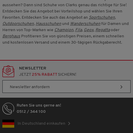
aussehen? Dann sind Schuhe von Clarks genau das richtige für Sie!
Entdecken Sie das Angebot bei Vorteilshop und wählen Sie Ihren
Favoriten. Entdecken Sie auch das Angebot an
Sportschuhen
,
Outdoorschuhen
,
Hausschuhen
und
Wanderschuhen
für Damen und
Herren von Top-Marken wie
Champion
,
Fila
,
Geox
,
Regatta
oder
Berghaus
Profitieren Sie von günstigen Preisen, einem schnellen
und kostenlosen Versand und einem 30-tägigen Rückgaberecht.
NEWSLETTER
JETZT
25% RABATT
SICHERN!
Newsletter anfordern
Rufen Sie uns gerne an!
0512 / 344 100
In Deutschland einkaufen