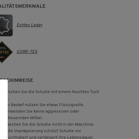
ALITÄTSMERKMALE
Echtes Leder
GORE-TEX
LEGEHINWEISE
Wischen Sie die Schuhe mit einem feuchten Tuch
ab.
Bei Bedarf nutzen Sie etwas Flüssigseife.
Verwenden Sie keine aggressiven oder
scheuernden Mittel.
Waschen Sie die Schuhe nicht in der Maschine.
Gute Imprägnierung schützt Schuhe vor
Feuchtigkeit und verlängert ihre Lebensdauer.