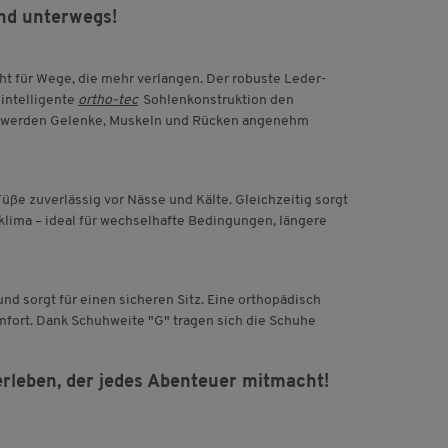
nd unterwegs!
t für Wege, die mehr verlangen. Der robuste Leder-
 intelligente
ortho-tec
Sohlenkonstruktion den
So werden Gelenke, Muskeln und Rücken angenehm
e zuverlässig vor Nässe und Kälte. Gleichzeitig sorgt
lima – ideal für wechselhafte Bedingungen, längere
nd sorgt für einen sicheren Sitz. Eine orthopädisch
fort. Dank Schuhweite "G" tragen sich die Schuhe
rleben, der jedes Abenteuer mitmacht!