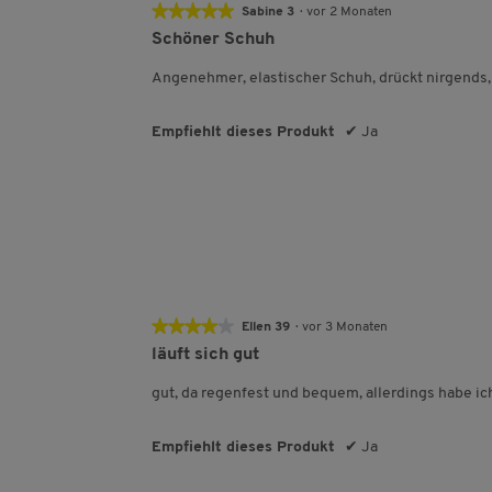
★★★★★
★★★★★
Sabine 3
·
vor 2 Monaten
5
Schöner Schuh
von
5
Angenehmer, elastischer Schuh, drückt nirgends,
Sternen.
Empfiehlt dieses Produkt
✔
Ja
★★★★★
★★★★★
Ellen 39
·
vor 3 Monaten
4
läuft sich gut
von
5
gut, da regenfest und bequem, allerdings habe ic
Sternen.
Empfiehlt dieses Produkt
✔
Ja