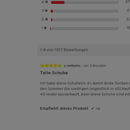
S
2
4
★
e
t
r
S
4
3
★
e
n
t
r
S
2
2
★
e
e
n
t
r
S
1
1
★
e
e
n
t
r
e
e
n
r
e
n
1-8 von 1357 Bewertungen
e
★★★★★
★★★★★
c.rehbehn
·
vor 2 Monaten
5
Tolle Schuhe
von
5
Ich habe diese Schuhe(in 41, damit dicke Socken 
Sternen.
den Sommer die niedrigen (eigentlich in 40) kaufe
40 leider ausverkauft. Aber diese Schuhe sind ex
Empfiehlt dieses Produkt
✔
Ja