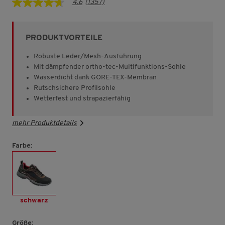
4.6
(1357)
4.6
von
5
Sternen,
PRODUKTVORTEILE
Durchschnittswert
der
Bewertung.
Robuste Leder/Mesh-Ausführung
Read
Mit dämpfender ortho-tec-Multifunktions-Sohle
1357
Wasserdicht dank GORE-TEX-Membran
Reviews.
Link
Rutschsichere Profilsohle
auf
Wetterfest und strapazierfähig
derselben
Seite.
mehr Produktdetails
Farbe:
schwarz
Größe: