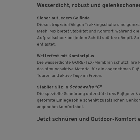
Wasserdicht, robust und gelenkschone
Sicher auf jedem Gelände
Diese strapazierfähigen Trekkingschuhe sind gemach
Mesh-Mix bietet Stabilität und Komfort, während die
Aufprallschock bei jedem Schritt spürbar dämpft. 
entlastet.
Wetterfest mit Komfortplus
Die wasserdichte GORE-TEX-Membran schützt Ihre Füß
das atmungsaktive Material für ein angenehmes Fußk
Touren und aktive Tage im Freien.
Stabiler Sitz in
Schuhweite "G"
Die spezielle Schnürung unterstützt das Fußgelenk u
geformte Einlegesohle schenkt zusätzlichen Gehkom
angenehm komfortabel.
Jetzt schnüren und Outdoor-Komfort e