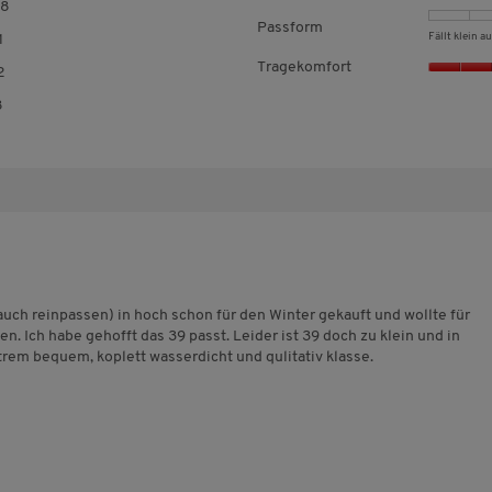
78
278 Bewertungen mit 4 Sternen.
Auswählen, um nach Bewertungen mit 4 Sternen zu filtern.
Passform
Fällt klein a
1
41 Bewertungen mit 3 Sternen.
Auswählen, um nach Bewertungen mit 3 Sternen zu filtern.
Tragekomfort
2
22 Bewertungen mit 2 Sternen.
Auswählen, um nach Bewertungen mit 2 Sternen zu filtern.
8
18 Bewertungen mit 1 Stern.
Auswählen, um nach Bewertungen mit 1 Stern zu filtern.
auch reinpassen) in hoch schon für den Winter gekauft und wollte für
n. Ich habe gehofft das 39 passt. Leider ist 39 doch zu klein und in
trem bequem, koplett wasserdicht und qulitativ klasse.