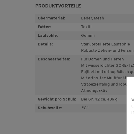
PRODUKTVORTEILE
Obermaterial:
Leder, Mesh
Futter:
Textil
Laufsohle:
Gummi
Details:
Stark profilierte Laufsohle
Robuste Zehen- und Ferse
Besonderheiten:
Für Damen und Herren
Mit wasserdichter GORE-T
Fußbett mit orthopädisch g
Mit ortho-tec Multifunktion
Strapazierfähig und robust
Atmungsaktiv
Gewicht pro Schuh:
Bei Gr. 42 ca. 439 g
W
C
Schuhweite:
"G"
I