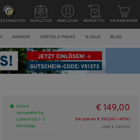
HER EINKAUFEN
NEWSLETTER
ANMELDUNG
MERKZETTEL
IHR WARENKORB
N
MARKEN
VORTEILS-PACKS
% SALE
BLOG
€ 149,00
Sofort
versandfertig,
Sie sparen € 100,00 (-
40
%)
Lieferfrist: 1-3
Werktage
statt € 249,00