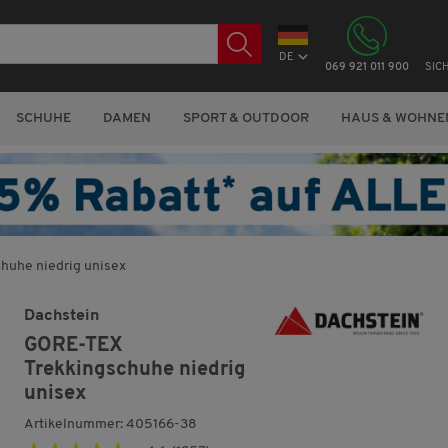
DE
069 921 011 900
SIC
SCHUHE
DAMEN
SPORT & OUTDOOR
HAUS & WOHNE
huhe niedrig unisex
Dachstein
GORE-TEX
Trekkingschuhe niedrig
unisex
Artikelnummer: 405166-38