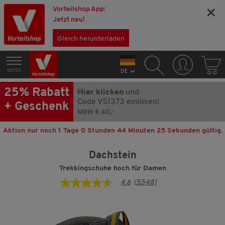
Vorteilshop App:
×
Jetzt neu!
Gleich herunterladen
MENÜ
DE
25% Rabatt
Hier klicken
und
Code V51373 einlösen!
+ Geschenk
MBW € 40,-
Aktion nur noch
1 Tage 0 Stunden 44 Minuten 24 Sekunden
gültig.
Dachstein
Trekkingschuhe hoch für Damen
4.6
(5548)
4.6
von
5
Sternen,
Durchschnittswert