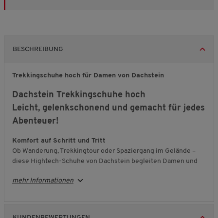
BESCHREIBUNG
Trekkingschuhe hoch für Damen von Dachstein
Dachstein Trekkingschuhe hoch
Leicht, gelenkschonend und gemacht für jedes
Abenteuer!
Komfort auf Schritt und Tritt
Ob Wanderung, Trekkingtour oder Spaziergang im Gelände –
diese Hightech-Schuhe von Dachstein begleiten Damen und
Herren zuverlässig auf vielen Wegen. Sie sind angenehm
mehr Informationen
leicht, funktionell und schenken dank ausgereifter Technik ein
besonders komfortables Tragegefühl.
Entlastung, die man spürt
KUNDENBEWERTUNGEN