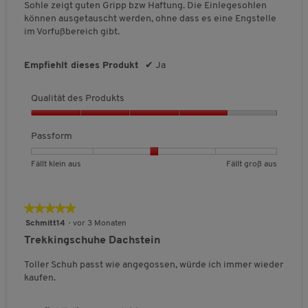
u
u
n
o
Sohle zeigt guten Gripp bzw Haftung. Die Einlegesohlen
v
t
t
i
n
können ausgetauscht werden, ohne dass es eine Engstelle
o
e
e
t
5
im Vorfußbereich gibt.
n
t
t
t
.
5
F
F
l
Empfiehlt dieses Produkt
✔
Ja
ä
ä
i
l
l
c
l
l
h
Qualität des Produkts
t
t
e
k
g
B
Q
l
r
e
u
Passform
e
o
w
a
i
ß
e
l
B
B
P
Fällt klein aus
Fällt groß aus
n
a
r
i
e
e
a
a
u
t
t
w
w
s
u
s
u
ä
e
e
s
★★★★★
★★★★★
s
n
t
r
r
f
5
g
Schmitt14
·
vor 3 Monaten
d
t
t
o
von
:
e
Trekkingschuhe Dachstein
u
u
r
5
1
s
n
n
m
Sternen.
v
Toller Schuh passt wie angegossen, würde ich immer wieder
P
g
g
,
o
kaufen.
r
v
v
D
n
o
o
o
u
5
d