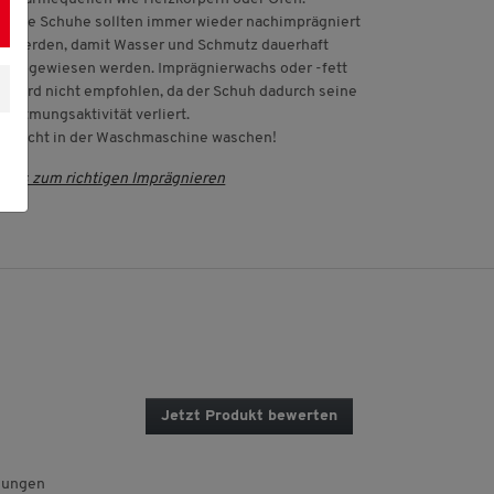
Die Schuhe sollten immer wieder nachimprägniert
werden, damit Wasser und Schmutz dauerhaft
abgewiesen werden. Imprägnierwachs oder -fett
wird nicht empfohlen, da der Schuh dadurch seine
Atmungsaktivität verliert.
Nicht in der Waschmaschine waschen!
ipps zum richtigen Imprägnieren
Jetzt Produkt bewerten
.
M
i
t
lungen