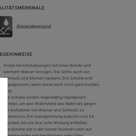
ALITÄTSMERKMALE
Wasserabweisend
LEGEHINWEISE
Grobe Verschmutzungen mit einer Bürste und
warmem Wasser reinigen. Die Sohle auch von
Schmutz und Steinen säubern. Die Schuhe erst
imprägnieren, wenn diese noch nicht ganz trocken
sind.
Die Schuhe sollten regelmäßig imprägniert
werden, um den Widerstand des Materials gegen
die Aufnahme von Wasser und Schmutz zu
verbessern. Die Imprägnierung braucht rund 24
Stunden, bis sie ihre volle Wirkung entfaltet.
Die Schuhe nie in der Sonne trocknen oder auf
Wärmequellen wie Heizkörpern oder Öfen.