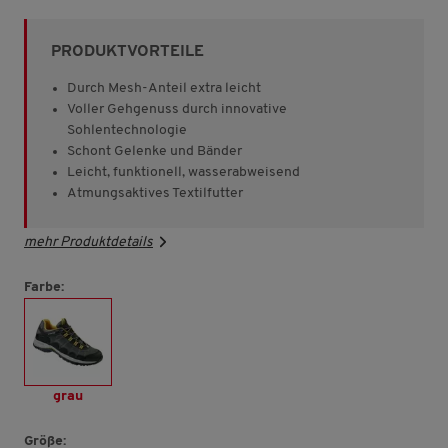
von
5
Sternen,
PRODUKTVORTEILE
Durchschnittswert
der
Bewertung.
Durch Mesh-Anteil extra leicht
Read
Voller Gehgenuss durch innovative
9090
Sohlentechnologie
Reviews.
Link
Schont Gelenke und Bänder
auf
Leicht, funktionell, wasserabweisend
derselben
Atmungsaktives Textilfutter
Seite.
mehr Produktdetails
Farbe:
grau
Größe: