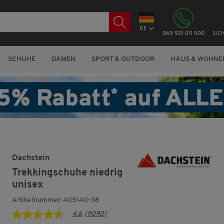
DE
069 921 011 900
SIC
SCHUHE
DAMEN
SPORT & OUTDOOR
HAUS & WOHNE
x
Dachstein
Trekkingschuhe niedrig
unisex
Artikelnummer: 405140-38
4.6
(9090)
4.6