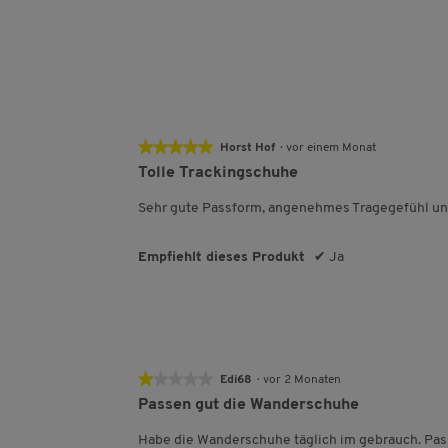
★★★★★
★★★★★
Horst Hof
·
vor einem Monat
5
Tolle Trackingschuhe
von
5
Sehr gute Passform, angenehmes Tragegefühl und 
Sternen.
Empfiehlt dieses Produkt
✔
Ja
★★★★★
★★★★★
Edi68
·
vor 2 Monaten
1
Passen gut die Wanderschuhe
von
5
Habe die Wanderschuhe täglich im gebrauch. Pas