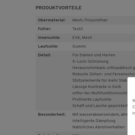
PRODUKTVORTEILE
Obermaterial:
Mesh, Polyurethan
Futter:
Textil
Innensohle:
EVA, Mesh
Laufsohle:
Gummi
Detail:
Für Damen und Herren
5-Loch-Schnürung
Herausnehmbare, orthopädisch g
Robuste Zehen- und Fersenschu
Stützelemente für mehr Stabilitä
Lässige Kontraste in Gelb
ortho-tec Multifunktionssohle
Profilierte Laufsohle
W
Schaft und Lasche gepolstert
C
I
Besonderheit:
Mit wasserabweisendem, atmung
Intelligente Dämpfung
Natürliches Abrollverhalten