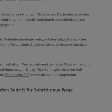
lände – diese Hightech-Schuhe von Dachstein begleiten
 sind angenehm leicht, funktionell und schenken dank
agegefühl.
ec
Sohlentechnologie reduziert den Aufprallschock bei
ln und Wirbelsäule. So gehen Sie auch längere Strecken
echselhaftem Wetter, während der hohe
Mesh
-Anteil und
ßklima sorgen. Die griffige Sohle gibt sicheren Halt –
ank
Schuhweite "G"
sitzen die Schuhe angenehm
ort Schritt für Schritt neue Wege