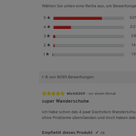
Wählen Sie unten eine Reihe aus, um Bewertungen 
S
62
5
★
t
S
22
4
★
e
t
r
S
2
3
★
e
n
t
r
S
1
2
★
e
e
n
t
r
S
13
1
★
e
e
n
t
r
e
e
n
r
e
n
1-8 von 9090 Bewertungen
e
★★★★★
★★★★★
Michi0209
·
vor einem Monat
5
super Wanderschuhe
von
5
ich habe schon das 4 paar Dachstein Wanderschu
Sternen.
ohne Probleme überstanden und mich haben dabe
Empfiehlt dieses Produkt
✔
Ja