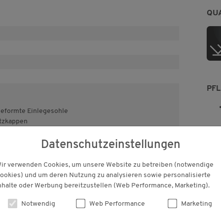
QU
PF
eformte Einlegesohle
tzkappen
t
Datenschutzeinstellungen
ir verwenden Cookies, um unsere Website zu betreiben (notwendige
ookies) und um deren Nutzung zu analysieren sowie personalisierte
nhalte oder Werbung bereitzustellen (Web Performance, Marketing).
saktivem DryDS-System (10.000 mm Wassersäule)
Notwendig
Web Performance
Marketing