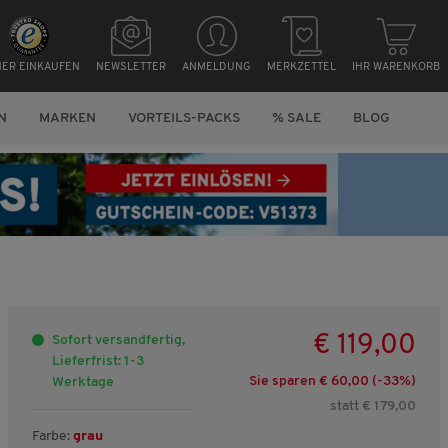
HER EINKAUFEN
NEWSLETTER
ANMELDUNG
MERKZETTEL
IHR WARENKORB
N
MARKEN
VORTEILS-PACKS
% SALE
BLOG
€ 119,00
Sofort versandfertig,
Lieferfrist: 1-3
Sie sparen € 60,00 (-
33
%)
Werktage
statt € 179,00
Farbe:
grau