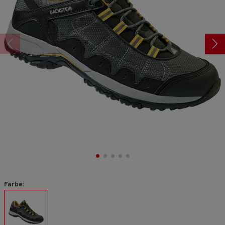
derselben
Seite.
Farbe: