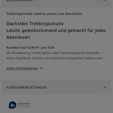
BESCHREIBUNG
Trekkingschuhe niedrig unisex von Dachstein
Dachstein Trekkingschuhe
Leicht, gelenkschonend und gemacht für jedes
Abenteuer!
Komfort auf Schritt und Tritt
Ob Wanderung, Trekkingtour oder Spaziergang im Gelände –
diese Hightech-Schuhe von Dachstein begleiten Damen und
Herren zuverlässig auf vielen Wegen. Sie sind angenehm
mehr Informationen
leicht, funktionell und schenken dank ausgereifter Technik ein
besonders komfortables Tragegefühl.
Entlastung, die man spürt
KUNDENBEWERTUNGEN
Die gemeinsam mit Orthopäden entwickelte
ortho-tec
Sohlentechnologie reduziert den Aufprallschock bei jedem
Schritt und entlastet Gelenke, Sehnen, Muskeln und
Wirbelsäule. So gehen Sie auch längere Strecken entspannter
und mit weniger Anstrengung.