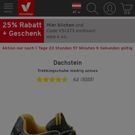
MENÜ
AT
25% Rabatt
Hier klicken
und
Code V51373 einlösen!
+ Geschenk
MBW € 40,-
Aktion nur noch
1 Tage 23 Stunden 57 Minuten 9 Sekunden
gültig.
Dachstein
Trekkingschuhe niedrig unisex
4.6
(9088)
4.6
von
5
Sternen,
Durchschnittswert
der
Bewertung.
Read
9088
Reviews.
Link
auf