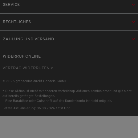
SERVICE
RECHTLICHES
ZAHLUNG UND VERSAND
WIDERRUF ONLINE
VERTRAG WIDERRUFEN >
© 2026 grenzenlos direkt Handels-GmbH
* Diese Aktion ist nicht mit anderen Vorteilshop-Aktionen kombinierbar und gilt nicht
auf bereits getätigte Bestellungen.
Eine Barablöse oder Gutschrift auf das Kundenkonto ist nicht möglich.
Letzte Aktualisierung: 06.08.2026 17:31 Uhr