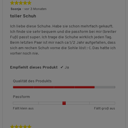
5
e
e
s
F
F
l
★★★★★
★★★★★
t
r
r
f
ä
ä
i
5
Ssonja
·
vor 3 Monaten
d
t
t
o
l
l
c
von
e
toller Schuh
u
u
r
l
l
h
5
s
n
n
m
t
t
e
Sternen.
Ich liebe diese Schuhe. Habe sie schon mehrfach gekauft.
P
g
g
,
k
g
B
Ich finde sie sehr bequem und die passform bei mir (breiter
r
v
v
D
l
r
e
Fuß) passt super. Ich trage die Schuhe wirklich jeden Tag.
o
o
o
u
e
o
w
Beim letzten Paar ist mir nach ca 1/2 Jahr aufgefallen, dass
d
n
n
r
i
ß
e
sich am rechen Schuh vorne die Sohle löst :-(. Das hatte ich
u
1
5
c
n
a
r
vorher noch nie.
k
b
b
h
a
u
t
t
e
e
s
u
s
u
s
d
d
c
s
n
Empfiehlt dieses Produkt
✔
Ja
,
e
e
h
g
4
u
u
n
:
v
Qualität des Produkts
t
t
i
3
o
e
e
t
v
Q
n
t
t
t
o
u
Passform
5
F
F
l
n
a
ä
ä
i
5
l
B
B
P
Fällt klein aus
Fällt groß aus
l
l
c
.
i
e
e
a
l
l
h
t
w
w
s
t
t
e
ä
e
e
s
k
g
B
★★★★★
★★★★★