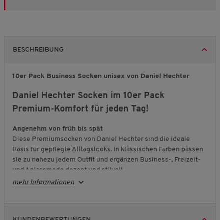
BESCHREIBUNG
10er Pack Business Socken unisex von Daniel Hechter
Daniel Hechter Socken im 10er Pack
Premium-Komfort für jeden Tag!
Angenehm von früh bis spät
Diese Premiumsocken von Daniel Hechter sind die ideale
Basis für gepflegte Alltagslooks. In klassischen Farben passen
sie zu nahezu jedem Outfit und ergänzen Business-, Freizeit-
und Anlassmode dezent und stilvoll.
mehr Informationen
Sitzt, ohne zu verrutschen
Der elastische Komfortbund sorgt für zuverlässigen Halt, ohne
einzuengen. So bleiben die Socken angenehm in Form,
verrutschen nicht und bilden keine störenden Falten im Schuh.
KUNDENBEWERTUNGEN