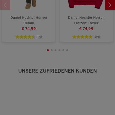
k
g
B
l
r
e
e
o
w
i
ß
e
Daniel Hechter Herren
Daniel Hechter Herren
n
a
r
Denim
Freizeit-Troyer
a
u
t
€ 74,99
€ 74,99
u
s
u
s
n
(110)
(293)
g
:
3
v
o
n
5
UNSERE ZUFRIEDENEN KUNDEN
.