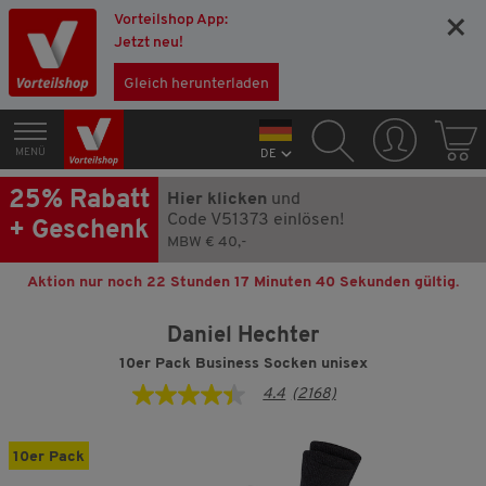
Vorteilshop App:
×
Jetzt neu!
Gleich herunterladen
MENÜ
DE
25% Rabatt
Hier klicken
und
Code V51373 einlösen!
+ Geschenk
MBW € 40,-
Aktion nur noch
22 Stunden 17 Minuten 39 Sekunden
gültig.
Daniel Hechter
10er Pack Business Socken unisex
4.4
(2168)
4.4
von
5
Sternen,
10er Pack
Durchschnittswert