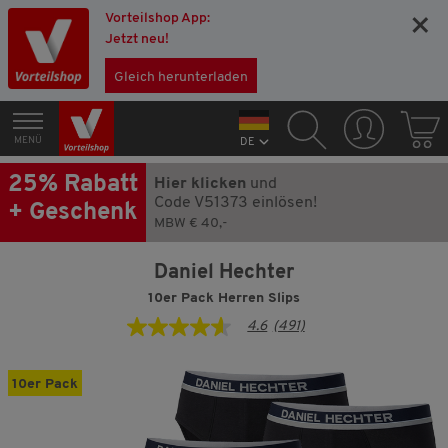
Vorteilshop App:
×
Jetzt neu!
Gleich herunterladen
MENÜ
DE
25% Rabatt
Hier klicken
und
Code V51373 einlösen!
+ Geschenk
MBW € 40,-
Daniel Hechter
10er Pack Herren Slips
4.6
(491)
4.6
von
5
Sternen,
10er Pack
Durchschnittswert
der
Bewertung.
Read