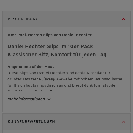
BESCHREIBUNG
10er Pack Herren Slips von Daniel Hechter
Daniel Hechter Slips im 10er Pack
Klassischer Sitz, Komfort für jeden Tag!
Angenehm auf der Haut
Diese Slips von Daniel Hechter sind echte Klassiker für
drunter. Das feine
Jersey
-Gewebe mit hohem Baumwollanteil
fühlt sich hautsympathisch an und bleibt dank formstabiler
Qualität zuverlässig in Form.
mehr Informationen
Sitzt sicher, ohne einzuengen
Stretch
sorgt für angenehme Flexibilität und einen
passgenauen Sitz. Der breite Komfortbund mit Logo-Schriftzug
gibt sicheren Halt, ohne einzuschneiden – ideal für ein gutes
KUNDENBEWERTUNGEN
Gefühl den ganzen Tag.