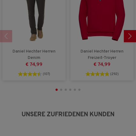
:
4
v
o
n
5
.
Daniel Hechter Herren
Daniel Hechter Herren
Denim
Freizeit-Troyer
€ 74,99
€ 74,99
(107)
(292)
UNSERE ZUFRIEDENEN KUNDEN