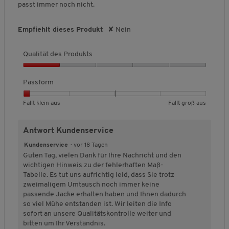
passt immer noch nicht.
d
n
n
r
i
ß
e
u
1
5
c
n
a
r
k
b
b
h
a
u
t
Empfiehlt dieses Produkt
✘
Nein
t
e
e
s
u
s
u
s
d
d
c
s
n
,
Qualität des Produkts
e
e
h
g
5
u
u
n
:
Q
v
t
t
i
3
u
Passform
o
e
e
t
v
a
n
t
t
t
o
l
5
B
B
P
Fällt klein aus
Fällt groß aus
F
F
l
n
i
e
e
a
ä
ä
i
5
t
w
w
s
l
l
c
.
ä
Antwort Kundenservice
e
e
s
l
l
h
t
r
r
f
t
t
e
Kundenservice
·
vor 18 Tagen
d
t
t
o
k
g
B
Guten Tag, vielen Dank für Ihre Nachricht und den
e
u
u
r
l
r
e
wichtigen Hinweis zu der fehlerhaften Maß-
s
n
n
m
e
o
w
Tabelle. Es tut uns aufrichtig leid, dass Sie trotz
P
g
g
,
i
ß
e
zweimaligem Umtausch noch immer keine
r
v
v
D
n
a
r
passende Jacke erhalten haben und Ihnen dadurch
o
o
o
u
a
u
t
so viel Mühe entstanden ist. Wir leiten die Info
d
n
n
r
u
s
u
sofort an unsere Qualitätskontrolle weiter und
u
1
5
c
s
n
bitten um Ihr Verständnis.
k