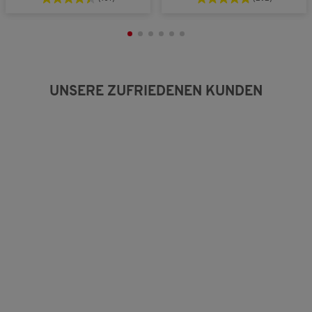
g
:
3
v
o
n
5
UNSERE ZUFRIEDENEN KUNDEN
.