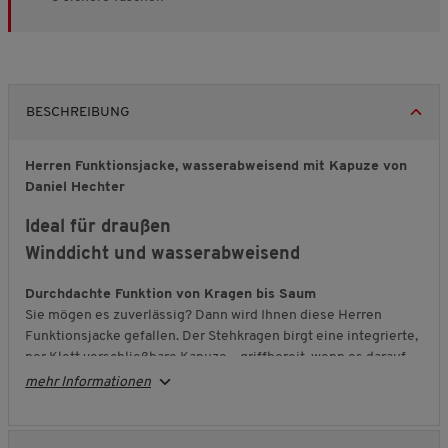
BESCHREIBUNG
Herren Funktionsjacke, wasserabweisend mit Kapuze von
Daniel Hechter
Ideal für draußen
Winddicht und wasserabweisend
Durchdachte Funktion von Kragen bis Saum
Sie mögen es zuverlässig? Dann wird Ihnen diese Herren
Funktionsjacke gefallen. Der Stehkragen birgt eine integrierte,
per Klett verschließbare Kapuze – griffbereit, wenn es darauf
ankommt. Alle Reißverschlüsse sind mit Wulstnaht eingefasst
mehr Informationen
und lassen sich sicher bedienen. Zwei vertikale Brusttaschen
sowie kombinierte Eingriffs- und Reißverschlusstaschen auf
Hüfthöhe bieten schnellen Zugriff und sicheren Stauraum.