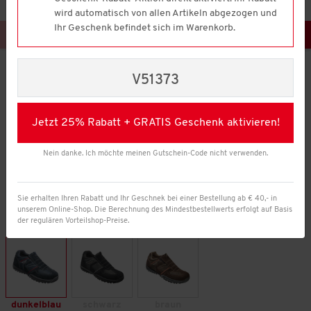
wird automatisch von allen Artikeln abgezogen und
Ihr Geschenk befindet sich im Warenkorb.
V51373
Jetzt 25% Rabatt + GRATIS Geschenk aktivieren!
Nein danke. Ich möchte meinen Gutschein-Code nicht verwenden.
Sie erhalten Ihren Rabatt und Ihr Geschnek bei einer Bestellung ab € 40,- in
unserem Online-Shop. Die Berechnung des Mindestbestellwerts erfolgt auf Basis
der regulären Vorteilshop-Preise.
Farbe:
dunkelblau
schwarz
braun