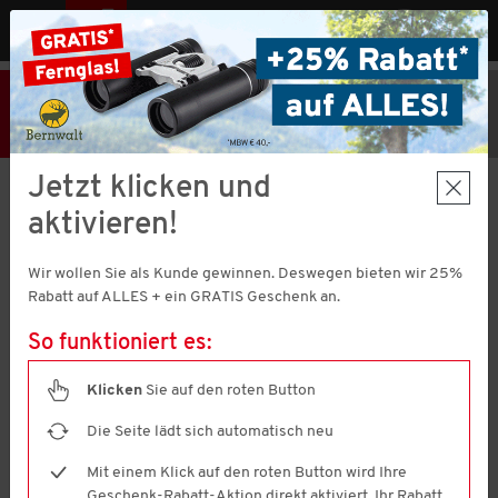
MENÜ
AT
25% Rabatt
Hier klicken
und
Code V51373 einlösen!
+ Geschenk
MBW € 40,-
Jetzt klicken und
Dockers by Gerli
aktivieren!
Herren Slipper
4.5
(827)
4.5
Wir wollen Sie als Kunde gewinnen. Deswegen bieten wir 25%
von
5
Rabatt auf ALLES + ein GRATIS Geschenk an.
Sternen,
Durchschnittswert
So funktioniert es:
der
Bewertung.
Read
Klicken
Sie auf den roten Button
827
Reviews.
Die Seite lädt sich automatisch neu
Link
auf
Mit einem Klick auf den roten Button wird Ihre
derselben
Seite.
Geschenk-Rabatt-Aktion direkt aktiviert. Ihr Rabatt