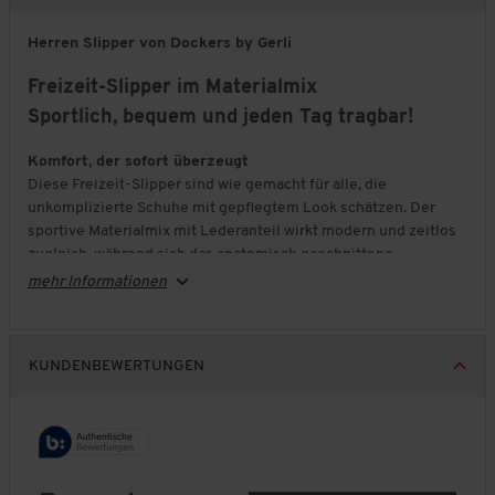
Herren Slipper von Dockers by Gerli
Freizeit-Slipper im Materialmix
Sportlich, bequem und jeden Tag tragbar!
Komfort, der sofort überzeugt
Diese Freizeit-Slipper sind wie gemacht für alle, die
unkomplizierte Schuhe mit gepflegtem Look schätzen. Der
sportive Materialmix mit Lederanteil wirkt modern und zeitlos
zugleich, während sich das anatomisch geschnittene
Innenfutter angenehm an den Fuß anpasst.
mehr Informationen
Leicht und angenehm gedämpft
Der gepolsterte Fersenbereich und die dämpfende
Zwischensohle sorgen für hohen Gehkomfort bei jedem
KUNDENBEWERTUNGEN
Schritt. Die leichte, ergonomische Ausführung macht den
Slipper zum idealen Begleiter für lange Tage – bequem, flexibel
und zuverlässig.
Passt zu vielen Outfits