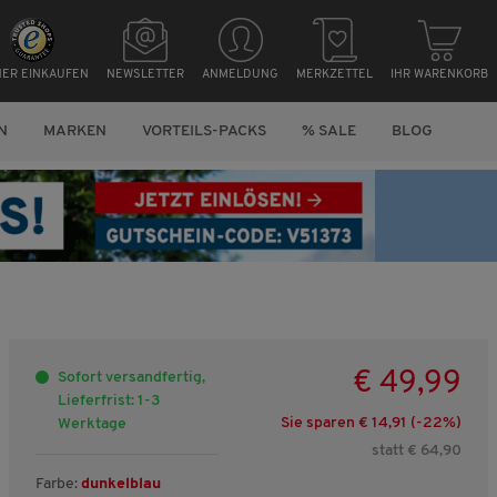
HER EINKAUFEN
NEWSLETTER
ANMELDUNG
MERKZETTEL
IHR WARENKORB
N
MARKEN
VORTEILS-PACKS
% SALE
BLOG
€ 49,99
Sofort versandfertig,
Lieferfrist: 1-3
Sie sparen € 14,91 (-
22
%)
Werktage
statt € 64,90
Farbe:
dunkelblau