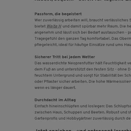
Passform, die begeistert
Wer zuverlässig arbeiten will, braucht verlässliche
bietet
Weite H
und damit spürbar mehr Raum. Die h
angenehm und lässt sich bei Bedarf austauschen - pr
Tragegefühl den ganzen Tag komfortabel. Das Oberma
pflegeleicht, ideal für häufige Einsätze rund ums Ha
Sicherer Tritt bei jedem Wetter
Das wasserdichte Neoprenfutter hält Feuchtigkeit v
dem Fuß an und unterstützt den festen Sitz - ohne Dr
feuchtem Untergrund und sorgt für Stabilität bei Schr
oder Pflaster sicher arbeiten. Die hohe Wärmeisoli
wenn es länger dauert.
Durchdacht im Alltag
Einfach hineinschlüpfen und loslegen: Das Schlupf
zwischen Haus, Schuppen und Beeten. Robust und st
Gartenprofis und Hobbygärtner zuverlässig durch den