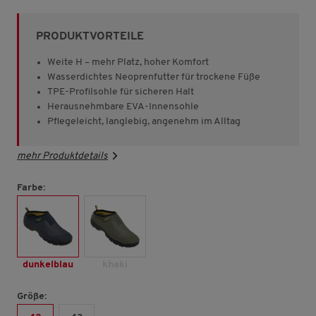
von
5
Sternen,
PRODUKTVORTEILE
Durchschnittswert
der
Bewertung.
Weite H – mehr Platz, hoher Komfort
Read
Wasserdichtes Neoprenfutter für trockene Füße
150
TPE-Profilsohle für sicheren Halt
Reviews.
Link
Herausnehmbare EVA-Innensohle
auf
Pflegeleicht, langlebig, angenehm im Alltag
derselben
Seite.
mehr Produktdetails
Farbe:
dunkelblau
khaki
Größe: