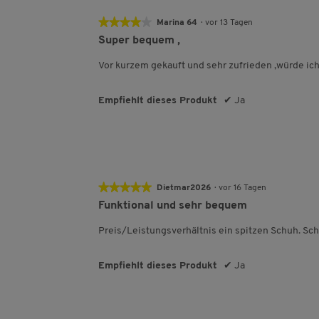
★★★★★
★★★★★
Marina 64
·
vor 13 Tagen
4
Super bequem ,
von
5
Vor kurzem gekauft und sehr zufrieden ,würde ic
Sternen.
Empfiehlt dieses Produkt
✔
Ja
★★★★★
★★★★★
Dietmar2026
·
vor 16 Tagen
5
Funktional und sehr bequem
von
5
Preis/Leistungsverhältnis ein spitzen Schuh. Sch
Sternen.
Empfiehlt dieses Produkt
✔
Ja