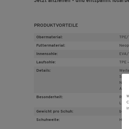
Jetzt anziehen - und entspannt losarbe
PRODUKTVORTEILE
Obermaterial:
TPE/T
Futtermaterial:
Neopr
Innensohle:
EVA/
Laufsohle:
TPE –
Details:
Weit
Schl
Neop
Ange
W
Besonderheit:
Robus
C
Leic
I
Gewicht pro Schuh:
bei G
Schuhweite:
H