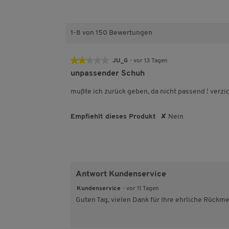
n
t
r
e
e
n
r
e
n
1-8 von 150 Bewertungen
e
★★★★★
★★★★★
JU_G
·
vor 13 Tagen
2
unpassender Schuh
von
5
mußte ich zurück geben, da nicht passend ! verz
Sternen.
Empfiehlt dieses Produkt
✘
Nein
Antwort Kundenservice
Kundenservice
·
vor 11 Tagen
Guten Tag, vielen Dank für Ihre ehrliche Rückm