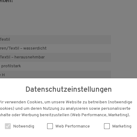
iten!
extil
en/Textil – wasserdicht
Textil – herausnehmbar
 profilstark
e H
upfschuh-Design
ren-Abschluss
Datenschutzeinstellungen
nehmes Fußklima
ir verwenden Cookies, um unsere Website zu betreiben (notwendige
t und strapazierfähig
ookies) und um deren Nutzung zu analysieren sowie personalisierte
ht am Fuß
nhalte oder Werbung bereitzustellen (Web Performance, Marketing).
r. 42 ca. 450 g
Notwendig
Web Performance
Marketing