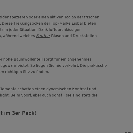
er spazieren oder einen aktiven Tag an der frischen
. Diese Trekkingsocken der Top-Marke Eisbär bieten
 in jeder Situation. Dank luftdurchlässiger
n, während weiches
Frottee
Blasen und Druckstellen
er hohe Baumwollanteil sorgt für ein angenehmes
gewährleistet. So liegen Sie nie verkehrt: Die praktische
n richtigen Sitz zu finden.
en Elemente schaffen einen dynamischen Kontrast und
ht. Beim Sport, aber auch sonst - sie sind stets die
t im 3er Pack!