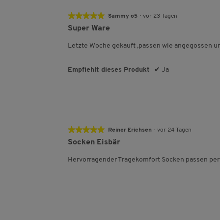
★★★★★
★★★★★
Sammy o5
·
vor 23 Tagen
5
Super Ware
von
5
Letzte Woche gekauft ,passen wie angegossen und
Sternen.
Empfiehlt dieses Produkt
✔
Ja
★★★★★
★★★★★
Reiner Erichsen
·
vor 24 Tagen
5
Socken Eisbär
von
5
Hervorragender Tragekomfort Socken passen perf
Sternen.