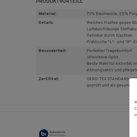
PRODUKTVORTEILE
Material:
73% Baumwolle, 25% Poly
Details:
Weiches Frottee gegen Bl
Luftdurchlässige Stoffabs
Dehnbar durch Elasthan
Praktische "L"- und "R"-E
Besonderheit:
Perfekter Tragekomfort
Stilsichere Optik
Beste Wahl für Aktivität i
Atmungsaktiv und pflegel
Zertifikat:
OEKO-TEX STANDARD 100: 
geprüft und als gesundhei
W
C
I