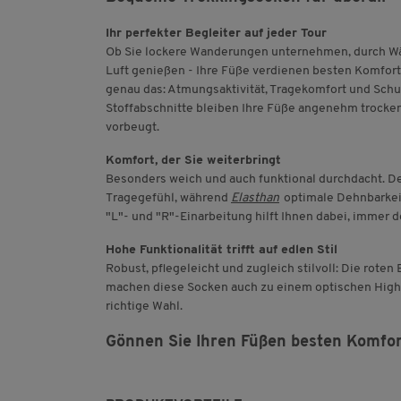
Ihr perfekter Begleiter auf jeder Tour
Ob Sie lockere Wanderungen unternehmen, durch Wäld
Luft genießen - Ihre Füße verdienen besten Komfort
genau das: Atmungsaktivität, Tragekomfort und Schutz
Stoffabschnitte bleiben Ihre Füße angenehm trocke
vorbeugt.
Komfort, der Sie weiterbringt
Besonders weich und auch funktional durchdacht. D
Tragegefühl, während
Elasthan
optimale Dehnbarkeit 
"L"- und "R"-Einarbeitung hilft Ihnen dabei, immer de
Hohe Funktionalität trifft auf edlen Stil
Robust, pflegeleicht und zugleich stilvoll: Die rot
machen diese Socken auch zu einem optischen Highlig
richtige Wahl.
Gönnen Sie Ihren Füßen besten Komfor