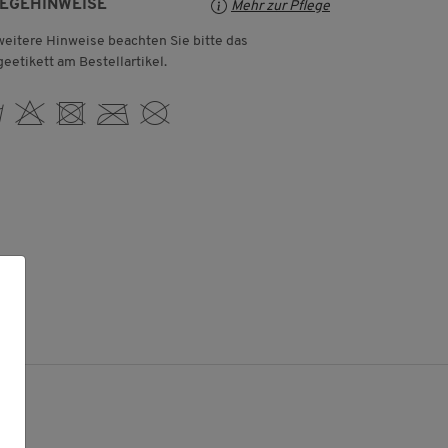
LEGEHINWEISE
Mehr zur Pflege
weitere Hinweise beachten Sie bitte das
geetikett am Bestellartikel.
 H U C K