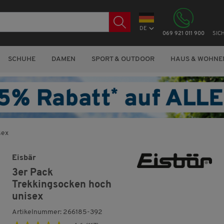
DE
069 921 011 900
SIC
SCHUHE
DAMEN
SPORT & OUTDOOR
HAUS & WOHNE
sex
Eisbär
3er Pack
Trekkingsocken hoch
unisex
Artikelnummer: 266185-392