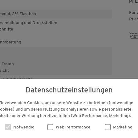
PF
Für 
amid, 2% Elasthan
Pfle
asenbildung und Druckstellen
chnitte
h
inarbeitung
m Freien
eicht
auf Schadstoffe
tlich unbedenklich bestätigt.
Datenschutzeinstellungen
ir verwenden Cookies, um unsere Website zu betreiben (notwendige
ookies) und um deren Nutzung zu analysieren sowie personalisierte
KUNDENBEWERTUNGEN
nhalte oder Werbung bereitzustellen (Web Performance, Marketing).
Notwendig
Web Performance
Marketing