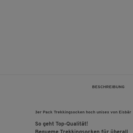
BESCHREIBUNG
3er Pack Trekkingsocken hoch unisex von Eisbär
So geht Top-Qualität!
Bequeme Trekkingsocken für überall