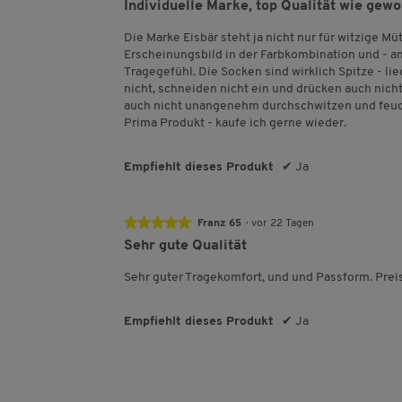
5
Individuelle Marke, top Qualität wie gew
von
5
Die Marke Eisbär steht ja nicht nur für witzige Mü
Sternen.
Erscheinungsbild in der Farbkombination und - am
Tragegefühl. Die Socken sind wirklich Spitze - l
nicht, schneiden nicht ein und drücken auch nich
auch nicht unangenehm durchschwitzen und feuch
Prima Produkt - kaufe ich gerne wieder.
Empfiehlt dieses Produkt
✔
Ja
★★★★★
★★★★★
Franz 65
·
vor 22 Tagen
5
Sehr gute Qualität
von
5
Sehr guter Tragekomfort, und und Passform. Preis
Sternen.
Empfiehlt dieses Produkt
✔
Ja