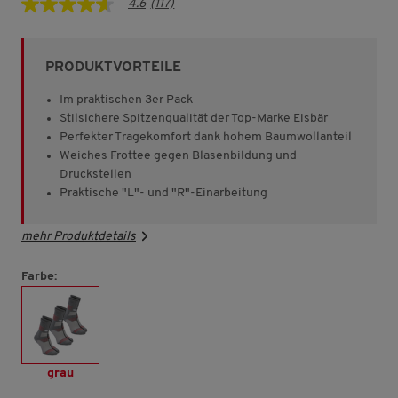
4.6
(117)
4.6
von
5
Sternen,
PRODUKTVORTEILE
Durchschnittswert
der
Bewertung.
Im praktischen 3er Pack
Read
Stilsichere Spitzenqualität der Top-Marke Eisbär
117
Perfekter Tragekomfort dank hohem Baumwollanteil
Reviews.
Link
Weiches Frottee gegen Blasenbildung und
auf
Druckstellen
derselben
Praktische "L"- und "R"-Einarbeitung
Seite.
mehr Produktdetails
Farbe:
grau