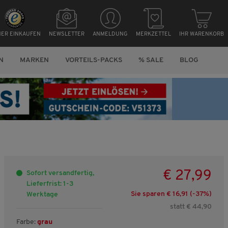
HER EINKAUFEN
NEWSLETTER
ANMELDUNG
MERKZETTEL
IHR WARENKORB
N
MARKEN
VORTEILS-PACKS
% SALE
BLOG
€ 27,99
Sofort versandfertig,
Lieferfrist: 1-3
Sie sparen € 16,91 (-
37
%)
Werktage
statt € 44,90
Farbe:
grau