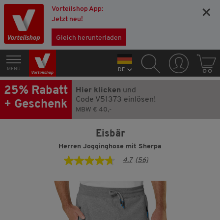
Vorteilshop App:
×
Jetzt neu!
Gleich herunterladen
MENÜ
DE
25% Rabatt
Hier klicken
und
Code V51373 einlösen!
+ Geschenk
MBW € 40,-
Eisbär
Herren Jogginghose mit Sherpa
4.7
(56)
4.7
von
5
Sternen,
Durchschnittswert
der
Bewertung.
Read