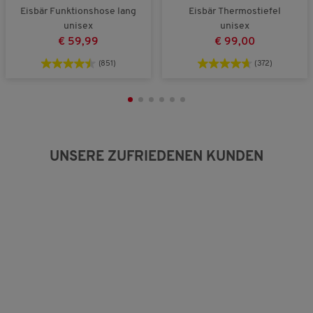
.
n
Eisbär Funktionshose lang
Eisbär Thermostiefel
g
unisex
unisex
:
€ 59,99
€ 99,00
3
v
(851)
(372)
o
n
3
.
UNSERE ZUFRIEDENEN KUNDEN