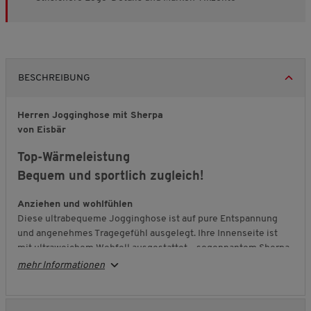
BESCHREIBUNG
Herren Jogginghose mit Sherpa
von Eisbär
Top-Wärmeleistung
Bequem und sportlich zugleich!
Anziehen und wohlfühlen
Diese ultrabequeme Jogginghose ist auf pure Entspannung
und angenehmes Tragegefühl ausgelegt. Ihre Innenseite ist
mit ultraweichem Webfell ausgestattet – sogennantem Sherpa-
Material –, das sich sanft an die Haut schmiegt und ein wohlig-
mehr Informationen
wärmendes Gefühl vermittelt. So wird jede Bewegung von
einem angenehmen Komfort begleitet – ob beim Entspannen
zu Hause oder bei aktiven Momenten im Freien.