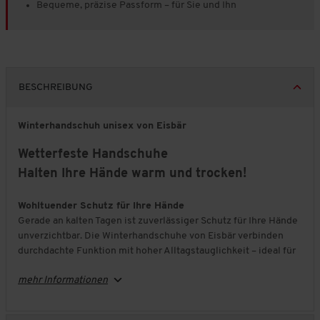
Bequeme, präzise Passform – für Sie und Ihn
BESCHREIBUNG
Winterhandschuh unisex von Eisbär
Wetterfeste Handschuhe
Halten Ihre Hände warm und trocken!
Wohltuender Schutz für Ihre Hände
Gerade an kalten Tagen ist zuverlässiger Schutz für Ihre Hände
unverzichtbar. Die Winterhandschuhe von Eisbär verbinden
durchdachte Funktion mit hoher Alltagstauglichkeit – ideal für
Spaziergänge, Arbeiten im Freien oder einfach, um sich sicher
mehr Informationen
und wohl zu fühlen. Eine vollflächige, weiche 3M-Thinsulate-
Wattierung sorgt für angenehme Wärme, während eine
atmungsaktive, wasserdichte Membran am Innenhandschuh