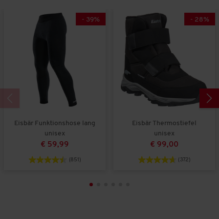
k
t
s
-
39
%
-
28
%
,
4
v
o
n
5
Eisbär Funktionshose lang
Eisbär Thermostiefel
unisex
unisex
€ 59,99
€ 99,00
(851)
(372)