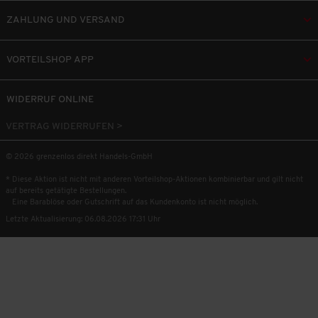
ZAHLUNG UND VERSAND
VORTEILSHOP APP
WIDERRUF ONLINE
VERTRAG WIDERRUFEN >
© 2026 grenzenlos direkt Handels-GmbH
* Diese Aktion ist nicht mit anderen Vorteilshop-Aktionen kombinierbar und gilt nicht
auf bereits getätigte Bestellungen.
Eine Barablöse oder Gutschrift auf das Kundenkonto ist nicht möglich.
Letzte Aktualisierung: 06.08.2026 17:31 Uhr