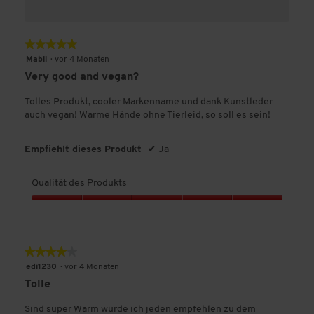
d
5
e
s
★★★★★
★★★★★
P
r
5
Mabii
·
vor 4 Monaten
o
von
Very good and vegan?
d
5
u
Sternen.
Tolles Produkt, cooler Markenname und dank Kunstleder
k
auch vegan! Warme Hände ohne Tierleid, so soll es sein!
t
s
Empfiehlt dieses Produkt
✔
Ja
,
5
v
Qualität des Produkts
o
n
Q
5
u
a
l
★★★★★
★★★★★
i
4
edi1230
·
vor 4 Monaten
t
von
Tolle
ä
5
t
Sternen.
Sind super Warm würde ich jeden empfehlen zu dem
d