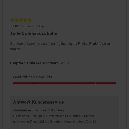
Q
k
u
t
a
s
l
★★★★★
★★★★★
,
i
5
5
ck01
·
vor 4 Monaten
t
v
von
Tolle Schihandschuhe
ä
o
5
t
n
Sternen.
Schihandschuhe zu einem günstigen Preis. Praktisch und
d
5
warm.
e
s
P
Empfiehlt dieses Produkt
✔
Ja
r
o
Qualität des Produkts
d
u
Q
k
u
t
a
s
Antwort Kundenservice
l
,
i
Kundenservice
·
vor 4 Monaten
5
t
Es macht uns glücklich zu hören, dass Sie mit
v
ä
unserem Produkt zufrieden sind. Vielen Dank!
o
t
n