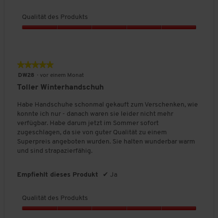
,
g
c
g
e
D
h
e
Qualität des Produkts
n
u
d
e
ö
e
r
QUALITÄTSMERKMALE
Q
B
f
S
c
u
e
f
c
h
h
a
w
n
a
s
l
Wasserdicht
e
e
★★★★★
★★★★★
l
c
i
r
t
t
5
DW28
·
vor einem Monat
h
f
t
t
.
von
l
n
Toller Winterhandschuh
ä
u
ä
5
i
t
c
n
Sternen.
Thermo
Habe Handschuhe schonmal gekauft zum Verschenken, wie
t
h
d
g
e
konnte ich nur - danach waren sie leider nicht mehr
t
e
:
k
verfügbar. Habe darum jetzt im Sommer sofort
l
s
l
4
zugeschlagen, da sie von guter Qualität zu einem
i
i
P
.
c
Superpreis angeboten wurden. Sie halten wunderbar warm
c
r
7
k
PFLEGEHINWEISE
Mehr zur Pflege
und sind strapazierfähig.
h
e
o
v
n
e
d
o
Für weitere Hinweise beachten Sie bitte das Pflegeetikett am
,
B
u
n
w
Empfiehlt dieses Produkt
✔
Ja
Bestellartikel.
e
i
k
5
r
w
t
.
d
g H U C K
e
Qualität des Produkts
s
d
r
e
,
Q
r
t