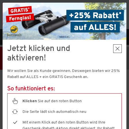
Vorteilshop App:
×
Jetzt neu!
Gleich herunterladen
MENÜ
DE
Jetzt klicken und
25% Rabatt
Hier klicken
und
aktivieren!
Code V51373 einlösen!
+ Geschenk
MBW € 40,-
Wir wollen Sie als Kunde gewinnen. Deswegen bieten wir 25%
Aktion nur noch
23 Stunden 27 Minuten 15 Sekunden
gültig.
Rabatt auf ALLES + ein GRATIS Geschenk an.
So funktioniert es:
Eisbär
Winterhandschuh unisex
Klicken
Sie auf den roten Button
4.7
(95)
4.7
von
Die Seite lädt sich automatisch neu
5
Sternen,
Mit einem Klick auf den roten Button wird Ihre
Durchschnittswert
Geschenk-Rabatt-Aktion direkt aktiviert. Ihr Rabatt