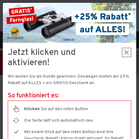
Vorteilshop App:
×
Jetzt neu!
Gleich herunterladen
MENÜ
DE
Jetzt klicken und
25% Rabatt
Hier klicken
und
aktivieren!
Code V51373 einlösen!
+ Geschenk
MBW € 40,-
Wir wollen Sie als Kunde gewinnen. Deswegen bieten wir 25%
Aktion nur noch
22 Stunden 8 Minuten 22 Sekunden
gültig.
Rabatt auf ALLES + ein GRATIS Geschenk an.
So funktioniert es:
Emilia Parker
Damen Cargohose
Klicken
Sie auf den roten Button
4.5
(87)
4.5
von
Die Seite lädt sich automatisch neu
5
Sternen,
Mit einem Klick auf den roten Button wird Ihre
Durchschnittswert
Geschenk-Rabatt-Aktion direkt aktiviert. Ihr Rabatt