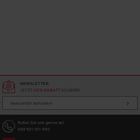
.
NEWSLETTER
JETZT
25% RABATT
SICHERN!
Newsletter anfordern
Rufen Sie uns gerne an!
069 921 011 900