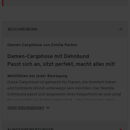
BESCHREIBUNG
Damen Cargohose von Emilia Parker
Damen-Cargohose mit Dehnbund
Passt sich an, sitzt perfekt, macht alles mit!
Wohlfühlen bei jeder Bewegung
Diese Cargohose ist gemacht für Frauen, die Komfort lieben
und trotzdem stilvoll unterwegs sein möchten. Der flexible
Dehnbund passt sich angenehm Ihrer Körperform an und sorgt
für einen Sitz wie maßgeschneidert – ohne Einengen, ohne
Verrutschen.
mehr Informationen
Praktisch durch den Alltag
Das hochwertige Baumwollstretch-Gewebe fühlt sich weich
auf der Haut an, bleibt formstabil und macht jede Bewegung
KUNDENBEWERTUNGEN