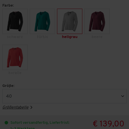
Farbe:
schwarz
türkis
hellgrau
beere
koralle
Größe:
Größentabelle
€ 139,00
Sofort versandfertig, Lieferfrist:
1-3 Werktage