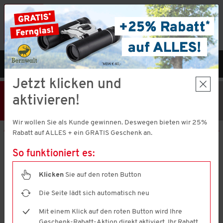
Vorteilshop App:
×
Jetzt neu!
Gleich herunterladen
MENÜ
DE
Jetzt klicken und
25% Rabatt
Hier klicken
und
aktivieren!
Code V51373 einlösen!
+ Geschenk
MBW € 40,-
Wir wollen Sie als Kunde gewinnen. Deswegen bieten wir 25%
Aktion nur noch
1 Tage 10 Stunden 26 Minuten 59 Sekunden
gültig.
Rabatt auf ALLES + ein GRATIS Geschenk an.
So funktioniert es:
Emilia Parker
Kaschmir-Seide V-Pullover
Klicken
Sie auf den roten Button
4.6
(280)
4.6
von
Die Seite lädt sich automatisch neu
5
Sternen,
Mit einem Klick auf den roten Button wird Ihre
Durchschnittswert
Geschenk-Rabatt-Aktion direkt aktiviert. Ihr Rabatt