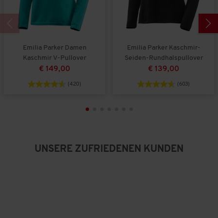
t
t
e
k
g
B
l
r
e
e
o
w
i
ß
e
Emilia Parker Damen
Emilia Parker Kaschmir-
n
a
r
Kaschmir V-Pullover
Seiden-Rundhalspullover
a
u
t
€ 149,00
€ 139,00
u
s
u
s
n
(420)
(603)
g
:
3
v
o
n
5
UNSERE ZUFRIEDENEN KUNDEN
.