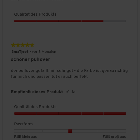
P
e
o
w
r
i
ß
e
Qualität des Produkts
o
n
a
r
d
a
u
t
Q
u
u
s
u
u
k
s
n
a
t
g
l
★★★★★
★★★★★
s
:
i
,
5
3
3maTjes6
·
vor 3 Monaten
t
5
von
v
schöner pullover
ä
v
5
o
t
o
Sternen.
n
der pullover gefällt mir sehr gut - die Farbe ist genau richtig
d
n
5
für mich und passen tut er auch perfekt
e
5
.
s
P
Empfiehlt dieses Produkt
✔
Ja
r
o
Qualität des Produkts
d
u
Q
k
u
Passform
t
a
s
l
B
B
P
Fällt klein aus
Fällt groß aus
,