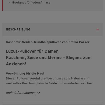
Geeignet für jeden Anlass
BESCHREIBUNG
Kaschmir-Seiden-Rundhalspullover von Emilia Parker
Luxus-Pullover für Damen
Kaschmir, Seide und Merino – Eleganz zum
Anziehen!
Verwöhnung für die Haut
Dieser Pullover vereint drei besonders edle Naturfasern:
wertvolles Kaschmir, feinste Seide und wunderbar weiches
Merino. Die luxuriöse Garnmischung fühlt sich
mehr Informationen
außergewöhnlich sanft an und schenkt Ihnen ein Tragegefühl,
das Sie jeden Tag genießen möchten.