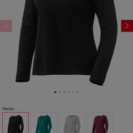
derselben
Seite.
Farbe: