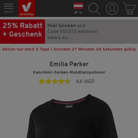
MENÜ
AT
25% Rabatt
Hier klicken
und
Code V51373 einlösen!
+ Geschenk
MBW € 40,-
Aktion nur noch
2 Tage 1 Stunden 27 Minuten 23 Sekunden
gültig.
Emilia Parker
Kaschmir-Seiden-Rundhalspullover
4.6
(603)
4.6
von
5
Sternen,
Durchschnittswert
der
Bewertung.
Read
603
Reviews.
Link
auf