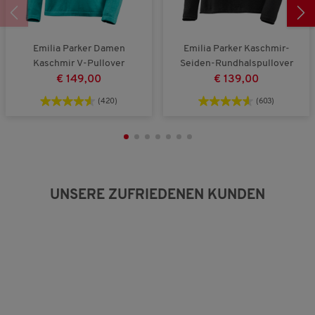
k
g
B
l
r
e
e
o
w
i
ß
e
Emilia Parker Damen
Emilia Parker Kaschmir-
n
a
r
Kaschmir V-Pullover
Seiden-Rundhalspullover
a
u
t
€ 149,00
€ 139,00
u
s
u
s
n
(420)
(603)
g
:
2
v
o
n
5
UNSERE ZUFRIEDENEN KUNDEN
.