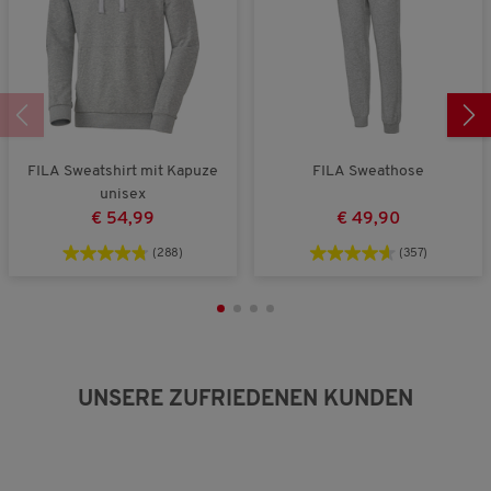
t
3
o
u
.
n
n
5
g
:
2
v
o
n
FILA Sweatshirt mit Kapuze
FILA Sweathose
3
unisex
.
€ 54,99
€ 49,90
(288)
(357)
UNSERE ZUFRIEDENEN KUNDEN