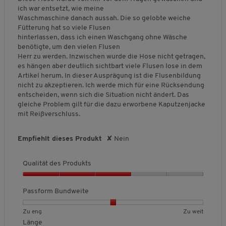
n
g
g
r
u
e
ich war entsetzt, wie meine
1
3
w
g
v
v
c
k
B
Waschmaschine danach aussah. Die so gelobte weiche
b
b
e
:
o
o
h
t
e
Fütterung hat so viele Flusen
e
e
i
2
n
n
s
s
w
hinterlassen, dass ich einen Waschgang ohne Wäsche
d
d
t
v
1
3
c
,
e
benötigte, um den vielen Flusen
e
e
e
o
b
b
h
5
r
Herr zu werden. Inzwischen wurde die Hose nicht getragen,
u
u
,
n
e
e
n
v
t
es hängen aber deutlich sichtbart viele Flusen lose in dem
t
t
D
3
d
d
i
o
u
Artikel herum. In dieser Ausprägung ist die Flusenbildung
e
e
u
.
e
e
t
n
n
nicht zu akzeptieren. Ich werde mich für eine Rücksendung
t
t
r
u
u
t
5
g
entscheiden, wenn sich die Situation nicht ändert. Das
Z
Z
c
t
t
l
:
gleiche Problem gilt für die dazu erworbene Kaputzenjacke
u
u
h
e
e
i
2
mit Reißverschluss.
e
w
s
t
t
c
v
n
e
c
Z
Z
h
o
g
i
h
u
u
e
Empfiehlt dieses Produkt
✘
Nein
n
t
n
k
l
B
3
i
u
a
e
.
t
Qualität des Produkts
r
n
w
t
z
g
e
Q
l
r
u
Passform Bundweite
i
t
a
c
u
l
h
B
B
P
Zu eng
Zu weit
n
i
e
e
e
a
Länge
g