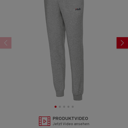
357
Reviews.
Link
auf
derselben
Seite.
PRODUKTVIDEO
Jetzt Video ansehen