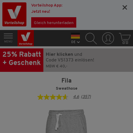
Vorteilshop App:
×
Jetzt neu!
Gleich herunterladen
MENÜ
DE
25% Rabatt
Hier klicken
und
Code V51373 einlösen!
+ Geschenk
MBW € 40,-
Fila
Sweathose
4.6
(357)
4.6
von
5
Sternen,
Durchschnittswert
der
Bewertung.
Read