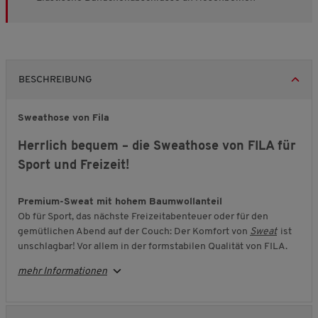
BESCHREIBUNG
Sweathose von Fila
Herrlich bequem – die Sweathose von FILA für
Sport und Freizeit!
Premium-Sweat mit hohem Baumwollanteil
Ob für Sport, das nächste Freizeitabenteuer oder für den
gemütlichen Abend auf der Couch: Der Komfort von
Sweat
ist
unschlagbar! Vor allem in der formstabilen Qualität von FILA.
Die Sweathose im lockeren Bequem-Schnitt ist durch den
mehr Informationen
hohen Baumwollanteil sehr hautsympathisch und
atmungsaktiv. Zwei seitliche Eingriffstaschen, ein moderner
Komfortbund mit Schnürzug und die elastischen