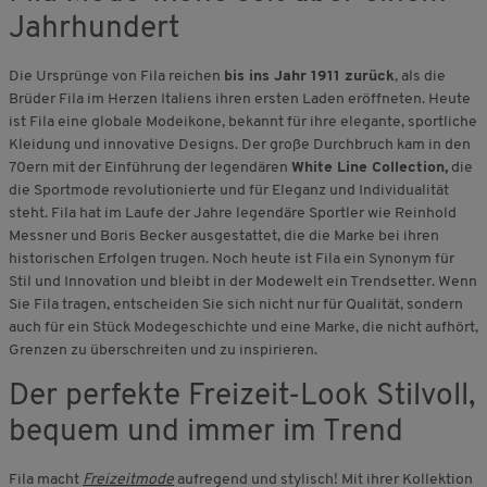
Jahrhundert
Die Ursprünge von Fila reichen
bis ins Jahr 1911 zurück
, als die
Brüder Fila im Herzen Italiens ihren ersten Laden eröffneten. Heute
ist Fila eine globale Modeikone, bekannt für ihre elegante, sportliche
Kleidung und innovative Designs. Der große Durchbruch kam in den
70ern mit der Einführung der legendären
White Line Collection,
die
die Sportmode revolutionierte und für Eleganz und Individualität
steht. Fila hat im Laufe der Jahre legendäre Sportler wie Reinhold
Messner und Boris Becker ausgestattet, die die Marke bei ihren
historischen Erfolgen trugen. Noch heute ist Fila ein Synonym für
Stil und Innovation und bleibt in der Modewelt ein Trendsetter. Wenn
Sie Fila tragen, entscheiden Sie sich nicht nur für Qualität, sondern
auch für ein Stück Modegeschichte und eine Marke, die nicht aufhört,
Grenzen zu überschreiten und zu inspirieren.
Der perfekte Freizeit-Look Stilvoll,
bequem und immer im Trend
Fila macht
Freizeitmode
aufregend und stylisch! Mit ihrer Kollektion