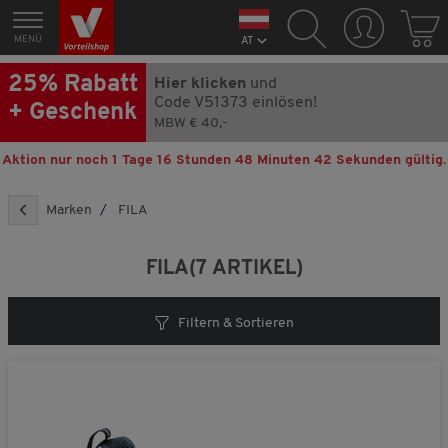
MENÜ
AT
25% Rabatt
Hier klicken
und
Code V51373 einlösen!
+ Geschenk
MBW € 40,-
Aktion nur noch
1 Tage 16 Stunden 48 Minuten 41 Sekunden
gültig.
Marken
FILA
FILA
(7 ARTIKEL)
Filtern & Sortieren