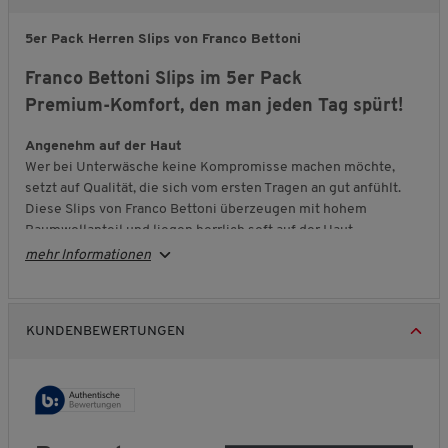
5er Pack Herren Slips von Franco Bettoni
Franco Bettoni Slips im 5er Pack
Premium-Komfort, den man jeden Tag spürt!
Angenehm auf der Haut
Wer bei Unterwäsche keine Kompromisse machen möchte,
setzt auf Qualität, die sich vom ersten Tragen an gut anfühlt.
Diese Slips von Franco Bettoni überzeugen mit hohem
Baumwollanteil und liegen herrlich soft auf der Haut.
mehr Informationen
Sitzt, ohne zu stören
Elasthan
sorgt für flexible Bewegungsfreiheit und einen
passgenauen Sitz. Der breite, elastische Komfortbund
schneidet nicht ein, während weiche Flachnähte
KUNDENBEWERTUNGEN
unangenehmes Reiben verhindern.
Praktisch im 5er Pack
Die formstabile Qualität bleibt auch nach vielen Wäschen
zuverlässig schön und behält ihre lässige
Retro
-Optik. Im 5er