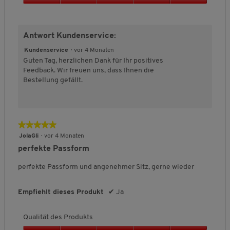
l
l
c
Q
l
l
h
u
t
t
e
a
Antwort Kundenservice:
k
g
B
l
l
r
e
i
Kundenservice
·
vor 4 Monaten
e
o
w
t
Guten Tag, herzlichen Dank für Ihr positives
i
ß
e
ä
Feedback. Wir freuen uns, dass Ihnen die
n
a
r
t
Bestellung gefällt.
a
u
t
d
u
s
u
e
s
n
s
g
P
:
★★★★★
★★★★★
r
3
o
5
JolaGli
·
vor 4 Monaten
v
d
von
perfekte Passform
o
u
5
n
k
Sternen.
perfekte Passform und angenehmer Sitz, gerne wieder
5
t
.
s
Empfiehlt dieses Produkt
✔
Ja
,
5
v
Qualität des Produkts
o