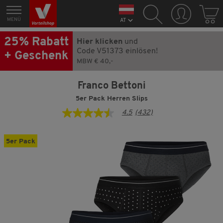
MENÜ
AT
25% Rabatt
Hier klicken
und
Code V51373 einlösen!
+ Geschenk
MBW € 40,-
Franco Bettoni
5er Pack Herren Slips
4.5
(432)
4.5
von
5
Sternen,
5er Pack
Durchschnittswert
der
Bewertung.
Read
432
Reviews.
Link
auf
derselben
Seite.