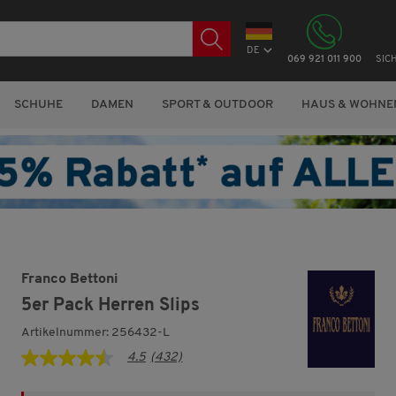
DE
069 921 011 900
SIC
SCHUHE
DAMEN
SPORT & OUTDOOR
HAUS & WOHNE
Franco Bettoni
5er Pack Herren Slips
Artikelnummer: 256432-L
4.5
(432)
4.5
von
5