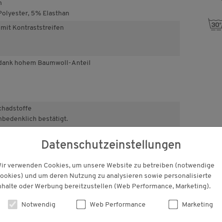
n
olyester, 5% Elasthan
s
 mit Kontraststreifen
 dank hohem Baumwoll-Anteil
hadstoffe
nbedenklich bestätigt.
Datenschutzeinstellungen
KUNDENBEWERTUNGEN
ir verwenden Cookies, um unsere Website zu betreiben (notwendige
ookies) und um deren Nutzung zu analysieren sowie personalisierte
nhalte oder Werbung bereitzustellen (Web Performance, Marketing).
Notwendig
Web Performance
Marketing