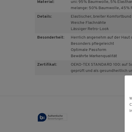
Material:
uni: 95% Baumwolle, 5% Elastha
melange: 50% Baumwolle, 45% P
Details:
Elastischer, breiter Komfortbund
Weiche Flachnähte
Lässiger Retro-Look
Besonderheit:
Herrlich angenehm auf der Haut
Besonders pflegeleicht
Optimale Passform
Bewährte Markenqualität
Zertifikat:
OEKO-TEX STANDARD 100: auf Sc
geprüft und als gesundheitlich u
W
C
I