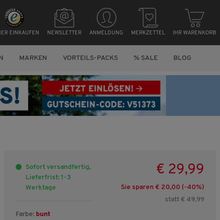
HER EINKAUFEN
NEWSLETTER
ANMELDUNG
MERKZETTEL
IHR WARENKORB
N
MARKEN
VORTEILS-PACKS
% SALE
BLOG
€ 29,99
Sofort versandfertig,
Lieferfrist: 1-3
Sie sparen € 20,00 (-
40
%)
Werktage
statt € 49,99
Farbe:
bunt