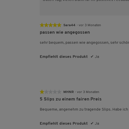
★★★★★
★★★★★
Sara44
·
vor 3 Monaten
5
passen wie angegossen
von
5
sehr bequem, passen wie angegossen, sehr schö
Sternen.
Empfiehlt dieses Produkt
✔
Ja
★★★★★
★★★★★
MHNR
·
vor 3 Monaten
1
5 Slips zu einem fairen Preis
von
5
Bequeme, angenehm zu tragende Slips. Habe ich je
Sternen.
Empfiehlt dieses Produkt
✔
Ja