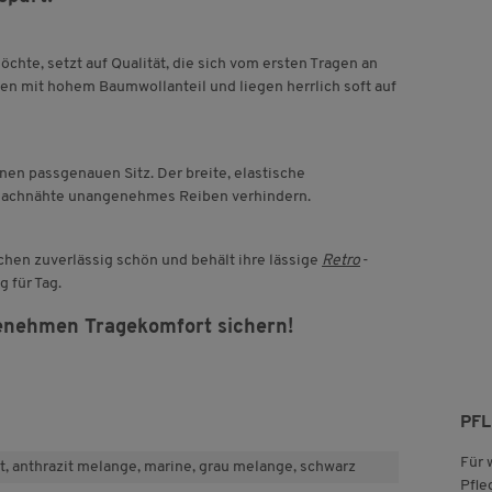
te, setzt auf Qualität, die sich vom ersten Tragen an
gen mit hohem Baumwollanteil und liegen herrlich soft auf
nen passgenauen Sitz. Der breite, elastische
Flachnähte unangenehmes Reiben verhindern.
schen zuverlässig schön und behält ihre lässige
Retro
-
g für Tag.
enehmen Tragekomfort sichern!
PF
Für 
et, anthrazit melange, marine, grau melange, schwarz
Pfle