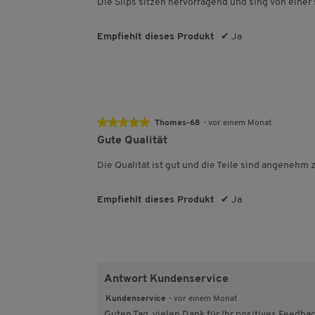
Die Slips sitzen hervorragend und sing von einer 
Sternen.
Empfiehlt dieses Produkt
✔
Ja
★★★★★
★★★★★
Thomas-68
·
vor einem Monat
5
Gute Qualität
von
5
Die Qualität ist gut und die Teile sind angenehm 
Sternen.
Empfiehlt dieses Produkt
✔
Ja
Antwort Kundenservice
Kundenservice
·
vor einem Monat
Guten Tag, vielen Dank für Ihr positives Feedba