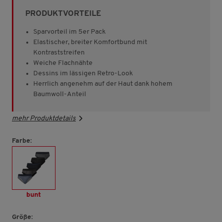
Sternen,
PRODUKTVORTEILE
Durchschnittswert
der
Bewertung.
Sparvorteil im 5er Pack
Read
Elastischer, breiter Komfortbund mit
432
Kontraststreifen
Reviews.
Link
Weiche Flachnähte
auf
Dessins im lässigen Retro-Look
derselben
Herrlich angenehm auf der Haut dank hohem
Seite.
Baumwoll-Anteil
mehr Produktdetails
Farbe:
bunt
Größe: