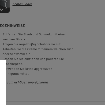
Echtes Leder
LEGEHINWEISE
Entfernen Sie Staub und Schmutz mit einer
weichen Bürste.
Tragen Sie regelmäßig Schuhcreme auf.
Arbeiten Sie die Creme mit einem weichen Tuch
oder Schwamm ein.
Lassen Sie sie einziehen und polieren Sie
anschließend.
Verwenden Sie keine aggressiven
Reinigungsmittel.
ipps zum richtigen Imprägnieren