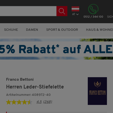
AT
0512 / 344 100
SIC
SCHUHE
DAMEN
SPORT & OUTDOOR
HAUS & WOHNE
Franco Bettoni
Herren Leder-Stiefelette
Artikelnummer: 408972-40
4.5
(268)
4.5
von
5