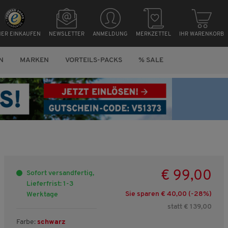
HER EINKAUFEN
NEWSLETTER
ANMELDUNG
MERKZETTEL
IHR WARENKORB
N
MARKEN
VORTEILS-PACKS
% SALE
€ 99,00
Sofort versandfertig,
Lieferfrist: 1-3
Sie sparen € 40,00 (-
28
%)
Werktage
statt € 139,00
Farbe:
schwarz