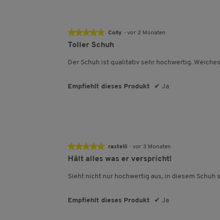
★★★★★
★★★★★
Colly
·
vor 2 Monaten
5
Toller Schuh
von
5
Der Schuh ist qualitativ sehr hochwertig. Weiches
Sternen.
Empfiehlt dieses Produkt
✔
Ja
★★★★★
★★★★★
rastelli
·
vor 3 Monaten
5
Hält alles was er verspricht!
von
5
Sieht nicht nur hochwertig aus, in diesem Schuh s
Sternen.
Empfiehlt dieses Produkt
✔
Ja