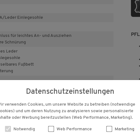
A/Leder Einlegesohle
PF
hluss für leichtes An- und Ausziehen
are Schnürung
hes Leder
legesohle
elbares Fußbett
terung
Datenschutzeinstellungen
ir verwenden Cookies, um unsere Website zu betreiben (notwendige
T
ookies) und um deren Nutzung zu analysieren sowie personalisierte
nhalte oder Werbung bereitzustellen (Web Performance, Marketing).
Notwendig
Web Performance
Marketing
KUNDENBEWERTUNGEN