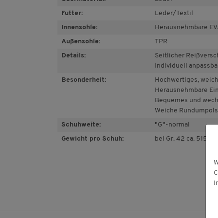
Futter:
Leder/Textil
Innensohle:
Herausnehmbare EV
Außensohle:
TPR
Details:
Seitlicher Reißversc
Individuell anpassb
Besonderheit:
Hochwertiges, weic
Herausnehmbare Ein
Bequemes und wechs
Weiche Rundumpols
Schuhweite:
"G"-normal
Gewicht pro Schuh:
bei Gr. 42 ca. 515 g
W
C
I