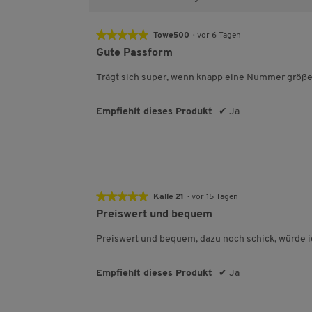
e
★★★★★
★★★★★
Towe500
·
vor 6 Tagen
5
Gute Passform
von
5
Trägt sich super, wenn knapp eine Nummer größe
Sternen.
Empfiehlt dieses Produkt
✔
Ja
★★★★★
★★★★★
Kalle 21
·
vor 15 Tagen
5
Preiswert und bequem
von
5
Preiswert und bequem, dazu noch schick, würde i
Sternen.
Empfiehlt dieses Produkt
✔
Ja