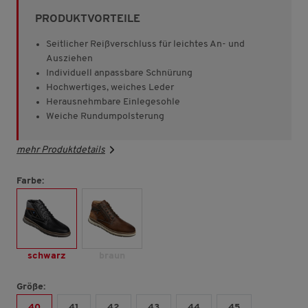
Sternen,
PRODUKTVORTEILE
Durchschnittswert
der
Bewertung.
Seitlicher Reißverschluss für leichtes An- und
Read
Ausziehen
268
Individuell anpassbare Schnürung
Reviews.
Link
Hochwertiges, weiches Leder
auf
Herausnehmbare Einlegesohle
derselben
Weiche Rundumpolsterung
Seite.
mehr Produktdetails
Farbe:
schwarz
braun
Größe:
40
41
42
43
44
45