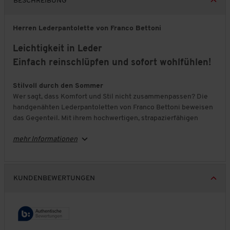
BESCHREIBUNG
Herren Lederpantolette von Franco Bettoni
Leichtigkeit in Leder
Einfach reinschlüpfen und sofort wohlfühlen!
Stilvoll durch den Sommer
Wer sagt, dass Komfort und Stil nicht zusammenpassen? Die
handgenähten Lederpantoletten von Franco Bettoni beweisen
das Gegenteil. Mit ihrem hochwertigen, strapazierfähigen
Leder und dem lässigen Design sind sie die perfekten
mehr Informationen
Begleiter für warme Tage – ob in der Stadt, auf Reisen oder bei
einem entspannten Spaziergang in der Natur.
Komfort bei jedem Schritt
KUNDENBEWERTUNGEN
Der Unterschied liegt im Detail: Das gepolsterte Neopren-
Futtermaterial sorgt für sanften Tragekomfort, während das
bequeme Fußbett Ihre Schritte optimal abfedert. Die äußerst
flexible, breite Profilsohle gibt Ihnen sicheren Halt auf fast
jedem Untergrund – ohne dabei an Leichtigkeit zu verlieren.