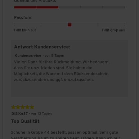
Qualität des Produkts
l
l
h
.
t
t
e
Q
k
g
B
u
Passform
l
r
e
a
e
o
w
l
i
ß
e
B
B
P
Fällt klein aus
Fällt groß aus
i
n
a
r
e
e
a
t
a
u
t
w
w
s
ä
Antwort Kundenservice:
u
s
u
e
e
s
t
s
n
r
r
f
Kundenservice
·
vor 5 Tagen
d
g
t
t
o
Vielen Dank für Ihre Rückmeldung. Wir bedauern,
e
:
u
u
r
dass Sie unzufrieden sind. Sie haben die
s
3
n
n
m
Möglichkeit, die Ware mit dem Rücksendeschein
P
v
g
g
,
zurückzusenden und ggf. umzutauschen.
r
o
v
v
D
o
n
o
o
u
d
5
n
n
r
u
.
1
5
c
k
★★★★★
★★★★★
b
b
h
t
e
e
s
5
DiSiKo87
·
vor 13 Tagen
s
d
d
c
von
Top Qualität
,
e
e
h
5
2
u
u
n
Sternen.
Schuhe in Größe 44 bestellt, passen optimal. Sehr gute
v
t
t
i
Verarbeitung, kaum zu spüren beim Tragen. Kann ich nur