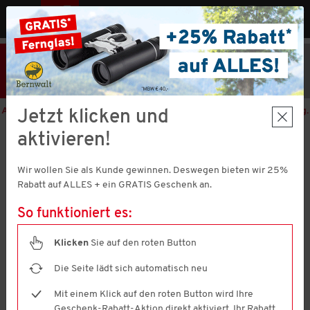
MENÜ
AT
25% Rabatt
Hier klicken
und
Code V51373 einlösen!
+ Geschenk
MBW € 40,-
Aktion nur noch
1 Tage 23 Stunden 27 Minuten 43 Sekunden
gültig.
Jetzt klicken und
aktivieren!
Franco Bettoni
Herren Lederpantolette
Wir wollen Sie als Kunde gewinnen. Deswegen bieten wir 25%
4.5
(151)
Rabatt auf ALLES + ein GRATIS Geschenk an.
4.5
von
5
So funktioniert es:
Sternen,
Durchschnittswert
der
Klicken
Sie auf den roten Button
Bewertung.
Read
Die Seite lädt sich automatisch neu
151
Reviews.
Mit einem Klick auf den roten Button wird Ihre
Link
Geschenk-Rabatt-Aktion direkt aktiviert. Ihr Rabatt
auf