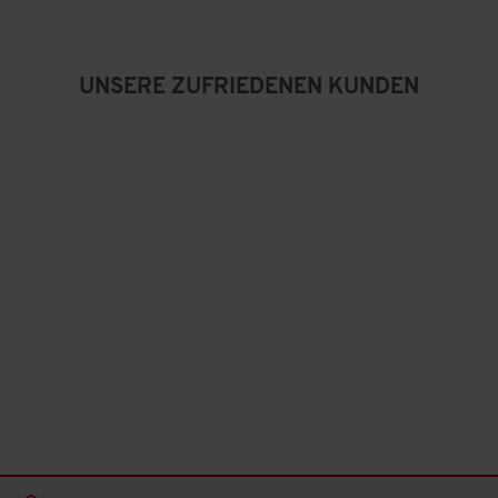
v
o
n
5
UNSERE ZUFRIEDENEN KUNDEN
.