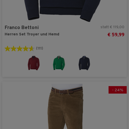
statt € 119,00
Franco Bettoni
Herren Set Troyer und Hemd
€ 59,99
(111)
-
24
%