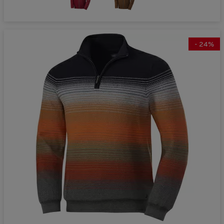
-
24
%