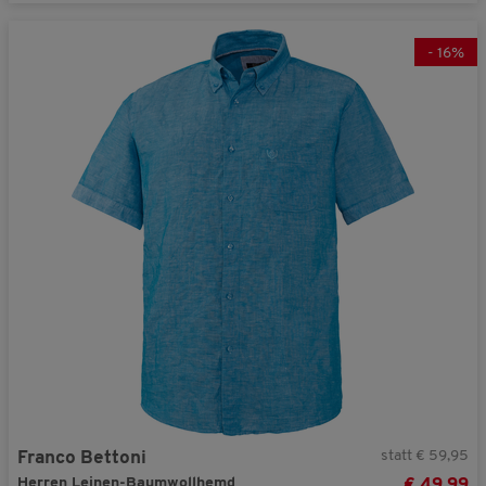
-
16
%
statt € 59,95
Franco Bettoni
Herren Leinen-Baumwollhemd
€ 49,99