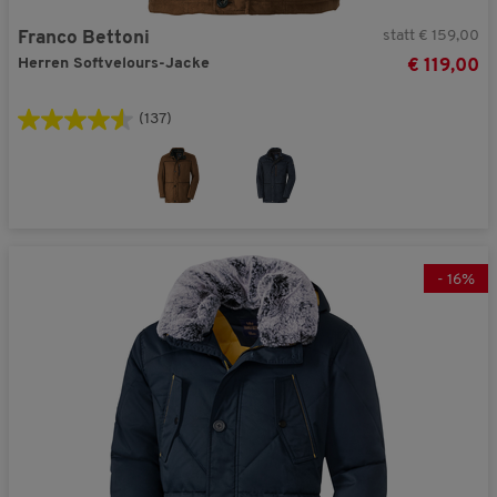
statt € 159,00
Franco Bettoni
Herren Softvelours-Jacke
€ 119,00
(137)
-
16
%