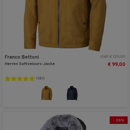
statt € 129,00
Franco Bettoni
Herren Softvelours-Jacke
€ 99,00
(181)
-
26
%