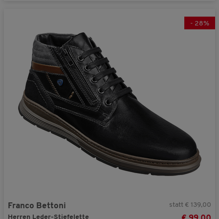
-
28
%
statt € 139,00
Franco Bettoni
Herren Leder-Stiefelette
€ 99,00