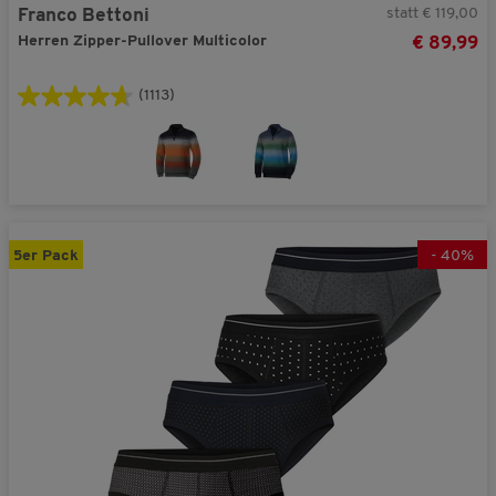
statt € 119,00
Franco Bettoni
Herren Zipper-Pullover Multicolor
€ 89,99
(1113)
5er Pack
-
40
%