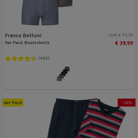
statt € 59,99
Franco Bettoni
5er Pack Boxershorts
€ 39,99
(465)
4er Pack
-
16
%