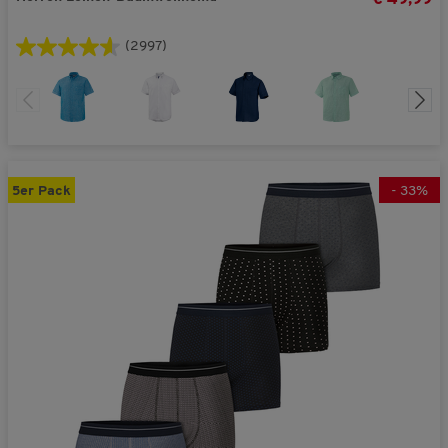
(2997)
5er Pack
-
33
%