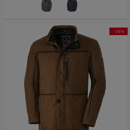
-
25
%