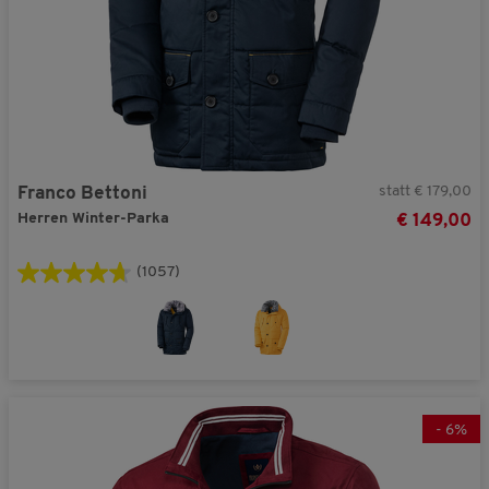
statt € 179,00
Franco Bettoni
Herren Winter-Parka
€ 149,00
(1057)
-
6
%