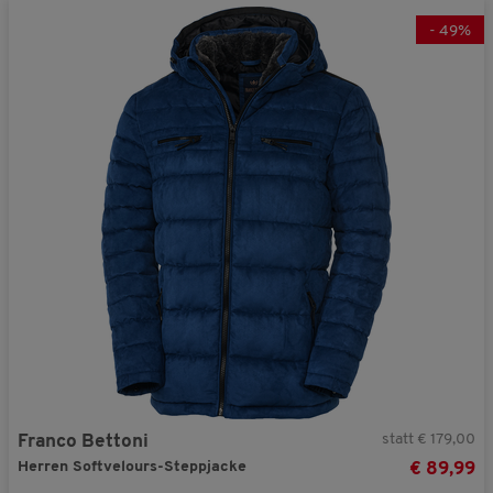
-
49
%
statt € 179,00
Franco Bettoni
Herren Softvelours-Steppjacke
€ 89,99