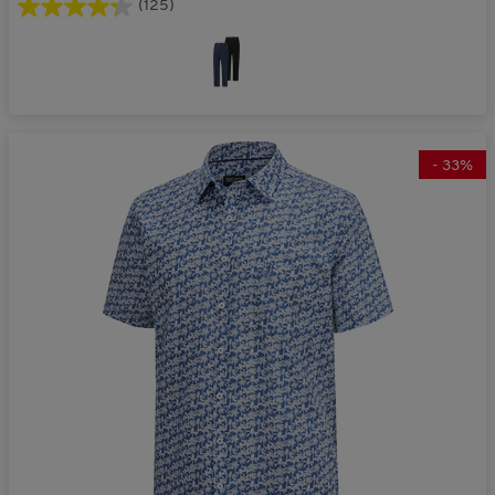
(125)
-
33
%