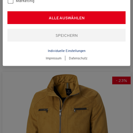
Marketing
statt € 99,00
Franco Bettoni
ALLE AUSWÄHLEN
Herren Cord-Fleecejacke
€ 74,99
(66)
Individuelle Einstellungen
Impressum
|
Datenschutz
-
23
%