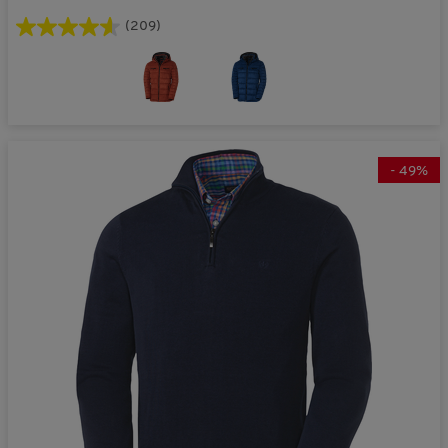
(209)
-
49
%