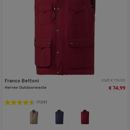
V51373
Jetzt 25% Rabatt + GRATIS Geschenk aktivieren!
Nein danke. Ich möchte meinen Gutschein-Code nicht verwenden.
Sie erhalten Ihren Rabatt und Ihr Geschnek bei einer Bestellung ab € 40,- in
unserem Online-Shop. Die Berechnung des Mindestbestellwerts erfolgt auf Basis
der regulären Vorteilshop-Preise.
statt € 119,00
Franco Bettoni
Herren Outdoorweste
€ 74,99
(1128)