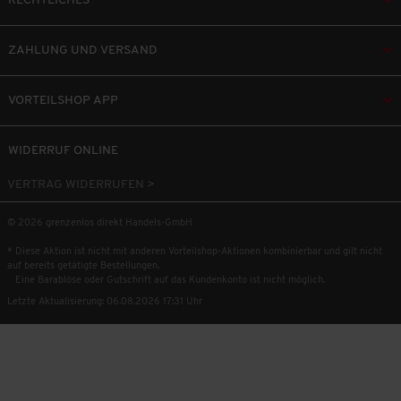
RECHTLICHES
ZAHLUNG UND VERSAND
VORTEILSHOP APP
WIDERRUF ONLINE
VERTRAG WIDERRUFEN >
© 2026 grenzenlos direkt Handels-GmbH
* Diese Aktion ist nicht mit anderen Vorteilshop-Aktionen kombinierbar und gilt nicht
auf bereits getätigte Bestellungen.
Eine Barablöse oder Gutschrift auf das Kundenkonto ist nicht möglich.
Letzte Aktualisierung: 06.08.2026 17:31 Uhr