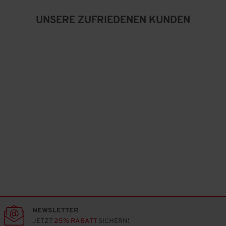
n
5
UNSERE ZUFRIEDENEN KUNDEN
.
NEWSLETTER
JETZT
25% RABATT
SICHERN!