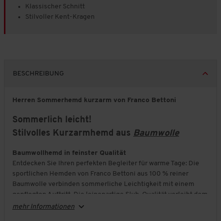
Klassischer Schnitt
Stilvoller Kent-Kragen
BESCHREIBUNG
Herren Sommerhemd kurzarm von Franco Bettoni
Sommerlich leicht!
Stilvolles Kurzarmhemd aus
Baumwolle
Baumwollhemd in feinster Qualität
Entdecken Sie Ihren perfekten Begleiter für warme Tage: Die
sportlichen Hemden von Franco Bettoni aus 100 % reiner
Baumwolle verbinden sommerliche Leichtigkeit mit einem
gepflegten Auftritt. Die leinenartige Slub-Qualität verleiht dem
Stoff eine natürliche Struktur und eine frische Ausstrahlung.
mehr Informationen
Der klassische, bequeme Schnitt mit modernem Kurzarm-