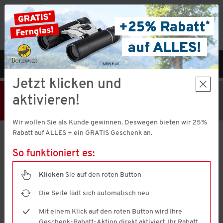
Vorteilshop App:
×
Jetzt neu!
Gleich herunterladen
MENÜ
DE
Jetzt klicken und
25% Rabatt
Hier klicken
und
aktivieren!
Code V51373 einlösen!
+ Geschenk
MBW € 40,-
Wir wollen Sie als Kunde gewinnen. Deswegen bieten wir 25%
Aktion nur noch
20 Stunden 16 Minuten 19 Sekunden
gültig.
Rabatt auf ALLES + ein GRATIS Geschenk an.
So funktioniert es:
Franco Bettoni
Herren Sommerhemd kurzarm
Klicken
Sie auf den roten Button
4.8
(46)
4.8
von
Die Seite lädt sich automatisch neu
5
Sternen,
Mit einem Klick auf den roten Button wird Ihre
Durchschnittswert
Geschenk-Rabatt-Aktion direkt aktiviert. Ihr Rabatt