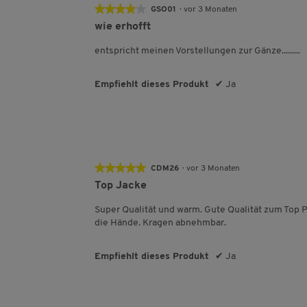
★★★★★
★★★★★
GSO01
·
vor 3 Monaten
4
wie erhofft
von
5
entspricht meinen Vorstellungen zur Gänze.........
Sternen.
Empfiehlt dieses Produkt
✔
Ja
★★★★★
★★★★★
CDM26
·
vor 3 Monaten
5
Top Jacke
von
5
Super Qualität und warm. Gute Qualität zum Top P
Sternen.
die Hände. Kragen abnehmbar.
Empfiehlt dieses Produkt
✔
Ja