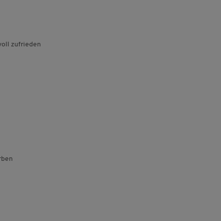
oll zufrieden
rben