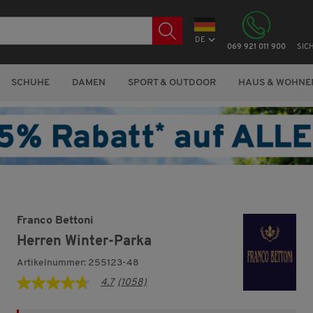
DE
069 921 011 900
SIC
SCHUHE
DAMEN
SPORT & OUTDOOR
HAUS & WOHNE
Franco Bettoni
Herren Winter-Parka
Artikelnummer: 255123-48
4.7
(1058)
4.7
von
5