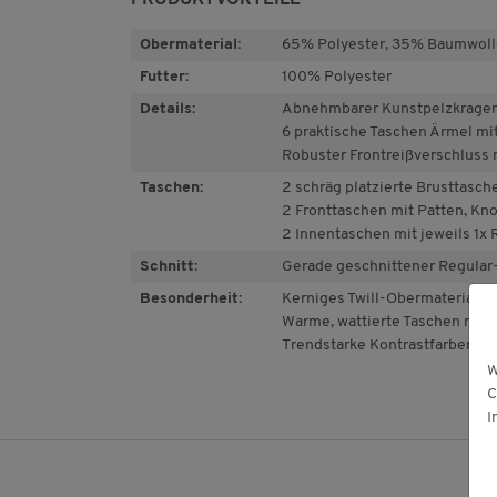
Obermaterial:
65% Polyester, 35% Baumwoll
Futter:
100% Polyester
Details:
Abnehmbarer Kunstpelzkrage
6 praktische Taschen Ärmel m
Robuster Frontreißverschluss 
Taschen:
2 schräg platzierte Brusttasc
2 Fronttaschen mit Patten, Kno
2 Innentaschen mit jeweils 1x 
Schnitt:
Gerade geschnittener Regular-
Besonderheit:
Kerniges Twill-Obermaterial 
Warme, wattierte Taschen mit 
Trendstarke Kontrastfarben
W
C
I