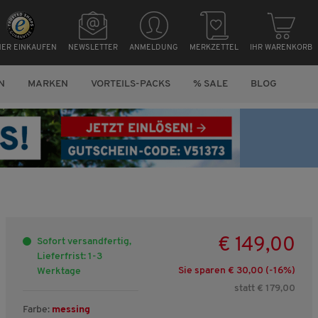
HER EINKAUFEN
NEWSLETTER
ANMELDUNG
MERKZETTEL
IHR WARENKORB
N
MARKEN
VORTEILS-PACKS
% SALE
BLOG
€ 149,00
Sofort versandfertig,
Lieferfrist: 1-3
Sie sparen € 30,00 (-
16
%)
Werktage
statt € 179,00
Farbe:
messing