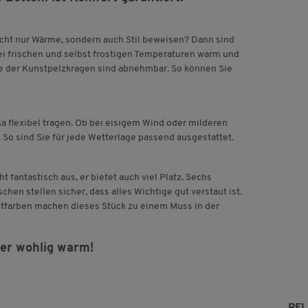
cht nur Wärme, sondern auch Stil beweisen? Dann sind
bei frischen und selbst frostigen Temperaturen warm und
ie der Kunstpelzkragen sind abnehmbar. So können Sie
a flexibel tragen. Ob bei eisigem Wind oder milderen
l. So sind Sie für jede Wetterlage passend ausgestattet.
ht fantastisch aus, er bietet auch viel Platz. Sechs
chen stellen sicher, dass alles Wichtige gut verstaut ist.
stfarben machen dieses Stück zu einem Muss in der
mer wohlig warm!
PF