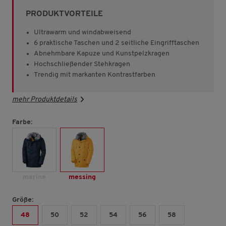
Sternen,
PRODUKTVORTEILE
Durchschnittswert
der
Bewertung.
Ultrawarm und windabweisend
Read
6 praktische Taschen und 2 seitliche Eingrifftaschen
1058
Abnehmbare Kapuze und Kunstpelzkragen
Reviews.
Link
Hochschließender Stehkragen
auf
Trendig mit markanten Kontrastfarben
derselben
Seite.
mehr Produktdetails
Farbe:
marine
messing
Größe:
48
50
52
54
56
58