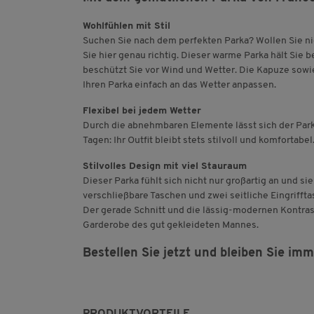
Wohlfühlen mit Stil
Suchen Sie nach dem perfekten Parka? Wollen Sie ni
Sie hier genau richtig. Dieser warme Parka hält Sie 
beschützt Sie vor Wind und Wetter. Die Kapuze sow
Ihren Parka einfach an das Wetter anpassen.
Flexibel bei jedem Wetter
Durch die abnehmbaren Elemente lässt sich der Park
Tagen: Ihr Outfit bleibt stets stilvoll und komfortabe
Stilvolles Design mit viel Stauraum
Dieser Parka fühlt sich nicht nur großartig an und sie
verschließbare Taschen und zwei seitliche Eingrifftas
Der gerade Schnitt und die lässig-modernen Kontra
Garderobe des gut gekleideten Mannes.
Bestellen Sie jetzt und bleiben Sie im
PRODUKTVORTEILE