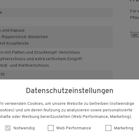
Für 
e
Pfle
n und Kapuze
g
it Rippenstrick-Bündchen
mit Knopfleiste
hen mit Patten und Druckknopf-Verschluss
pfverschluss und extra seitlichem Eingriff
Reiß- und Klettverschluss
fit
aus Baumwollmix
Datenschutzeinstellungen
viel Stauraum
ir verwenden Cookies, um unsere Website zu betreiben (notwendige
ookies) und um deren Nutzung zu analysieren sowie personalisierte
nhalte oder Werbung bereitzustellen (Web Performance, Marketing).
KUNDENBEWERTUNGEN
Notwendig
Web Performance
Marketing