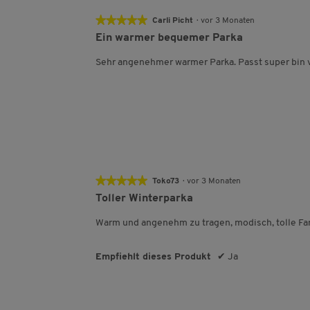
★★★★★
★★★★★
Carli Picht
·
vor 3 Monaten
5
Ein warmer bequemer Parka
von
5
Sehr angenehmer warmer Parka. Passt super bin v
Sternen.
★★★★★
★★★★★
Toko73
·
vor 3 Monaten
5
Toller Winterparka
von
5
Warm und angenehm zu tragen, modisch, tolle Fa
Sternen.
Empfiehlt dieses Produkt
✔
Ja