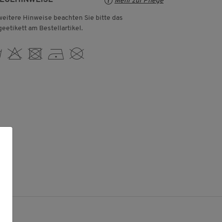
Mehr zur Pflege
weitere Hinweise beachten Sie bitte das
geetikett am Bestellartikel.
 H U D K