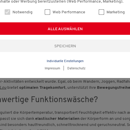
nhalte oder Werbung bereitzustellen (Web Performance, Marketing).
Notwendig
Web Performance
Marketing
ALLE MARKEN ENTDECKEN
ALLE AUSWÄHLEN
Individuelle Einstellungen
iter für Sport und Outdoor
Impressum
|
Datenschutz
uem als auch leistungsstark
ist? Bei Vorteilshop finden Sie eine gr
or-Aktivitäten entwickelt wurde. Egal, ob beim Wandern, Joggen, Radfa
 Lou
bietet
optimalen Tragekomfort
, unterstützt Ihre
Bewegungsfreihe
chwertige Funktionswäsche?
uliert die Körpertemperatur, transportiert Feuchtigkeit effektiv nach 
asst sie sich dank
elastischer Materialien
der Körperform an und sorg
sind besonders hautfreundlich, schnelltrocknend und geruchsneutral. 