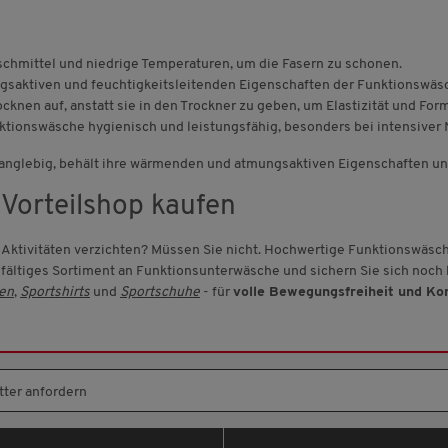
hmittel und niedrige Temperaturen, um die Fasern zu schonen.
saktiven und feuchtigkeitsleitenden Eigenschaften der Funktionswäsc
knen auf, anstatt sie in den Trockner zu geben, um Elastizität und Form
nktionswäsche hygienisch und leistungsfähig, besonders bei intensiver
 langlebig, behält ihre wärmenden und atmungsaktiven Eigenschaften und
 Vorteilshop kaufen
n Aktivitäten verzichten? Müssen Sie nicht. Hochwertige Funktionswäsc
elfältiges Sortiment an Funktionsunterwäsche und sichern Sie sich noch
en
,
Sportshirts
und
Sportschuhe
- für
volle Bewegungsfreiheit und Kom
ter anfordern