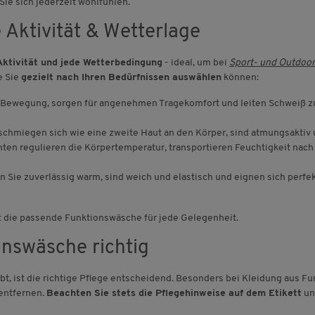
Sie sich jederzeit wohlfühlen.
e Aktivität & Wetterlage
 Aktivität und jede Wetterbedingung
- ideal, um bei
Sport- und Outdoor
e Sie
gezielt nach Ihren Bedürfnissen auswählen
können:
r Bewegung, sorgen für angenehmen Tragekomfort und leiten Schweiß zuv
schmiegen sich wie eine zweite Haut an den Körper, sind atmungsaktiv
ten regulieren die Körpertemperatur, transportieren Feuchtigkeit nac
Sie zuverlässig warm, sind weich und elastisch und eignen sich perfek
iert die passende Funktionswäsche für jede Gelegenheit.
onswäsche richtig
bt, ist die richtige Pflege entscheidend. Besonders bei Kleidung aus F
entfernen.
Beachten Sie stets die Pflegehinweise auf dem Etikett
un