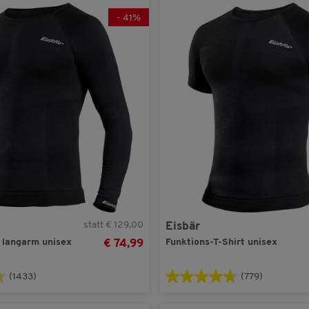
Patsy & Lou
(1)
MEDIUM
(4)
-
41
%
Reusch
(1)
SMALL
(5)
XLARGE
(5)
XXLARGE
(4)
statt € 129,00
Eisbär
t langarm unisex
Funktions-T-Shirt unisex
€ 74,99
(1433)
(779)