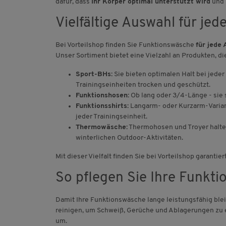
dafür, dass
Ihr Körper optimal unterstützt wird
und 
Vielfältige Auswahl für jed
Bei Vorteilshop finden Sie Funktionswäsche
für jede
Unser Sortiment bietet eine Vielzahl an Produkten, di
Sport-BHs:
Sie bieten optimalen Halt bei jede
Trainingseinheiten trocken und geschützt.
Funktionshosen:
Ob lang oder 3/4-Länge - sie 
Funktionsshirts:
Langarm- oder Kurzarm-Varian
jeder Trainingseinheit.
Thermowäsche:
Thermohosen und Troyer halten 
winterlichen Outdoor-Aktivitäten.
Mit dieser Vielfalt finden Sie bei Vorteilshop garant
So pflegen Sie Ihre Funkti
Damit Ihre Funktionswäsche lange leistungsfähig blei
reinigen, um Schweiß, Gerüche und Ablagerungen zu 
um.