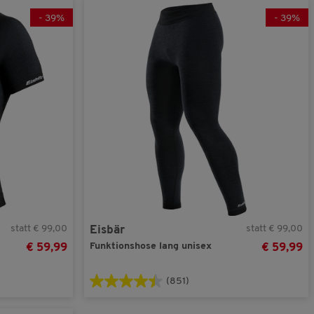
(1)
grau
-
39
%
-
39
%
(1)
orange
Übernehmen
(1)
schwarz
(1)
weiß
statt € 99,00
statt € 99,00
Eisbär
Funktionshose lang unisex
€ 59,99
€ 59,99
(851)