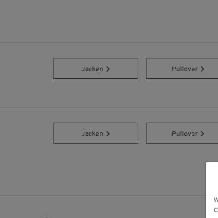
Jacken
Pullover
Jacken
Pullover
W
C