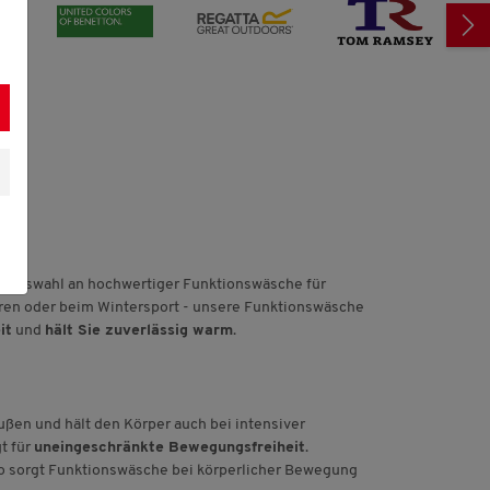
oße Auswahl an hochwertiger Funktionswäsche für
hren oder beim Wintersport - unsere Funktionswäsche
it
und
hält Sie zuverlässig warm
.
außen und hält den Körper auch bei intensiver
t für
uneingeschränkte Bewegungsfreiheit
.
So sorgt Funktionswäsche bei körperlicher Bewegung