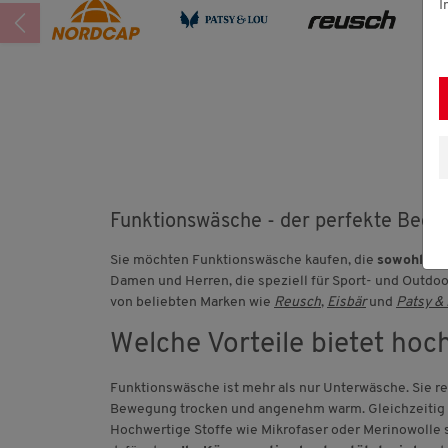
I
Funktionswäsche - der perfekte Begle
Sie möchten Funktionswäsche kaufen, die
sowohl beq
Damen und Herren, die speziell für Sport- und Outdo
von beliebten Marken wie
Reusch
,
Eisbär
und
Patsy &
Welche Vorteile bietet ho
Funktionswäsche ist mehr als nur Unterwäsche. Sie reg
Bewegung trocken und angenehm warm. Gleichzeitig p
Hochwertige Stoffe wie Mikrofaser oder Merinowolle 