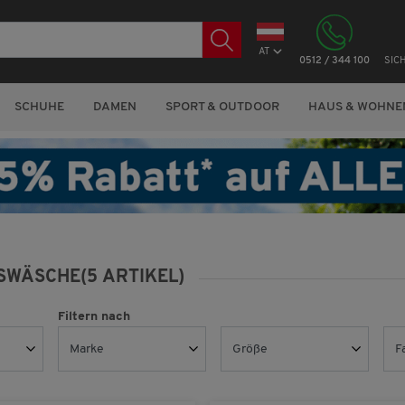
AT
0512 / 344 100
SIC
SCHUHE
DAMEN
SPORT & OUTDOOR
HAUS & WOHNE
SWÄSCHE
(5 ARTIKEL)
Filtern nach
Marke
Größe
F
Eisbär
(3)
LARGE
(5)