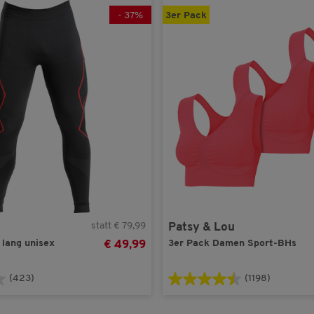
-
37
%
3er Pack
statt € 79,99
Patsy & Lou
 lang unisex
3er Pack Damen Sport-BHs
€ 49,99
(423)
(1198)