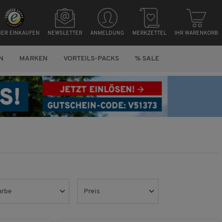
HER EINKAUFEN
NEWSLETTER
ANMELDUNG
MERKZETTEL
IHR WARENKORB
N
MARKEN
VORTEILS-PACKS
% SALE
arbe
Preis
(3)
blau