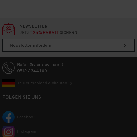
n
g
:
2
v
NEWSLETTER
o
JETZT
25% RABATT
SICHERN!
n
3
Newsletter anfordern
.
Rufen Sie uns gerne an!
0512 / 344 100
In Deutschland einkaufen
FOLGEN SIE UNS
Facebook
Instagram