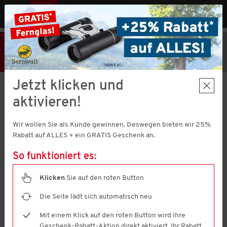
MENÜ
AT
25% Rabatt
Hier klicken
und
Code V51373 einlösen!
+ Geschenk
MBW € 40,-
Jetzt klicken und
HILTL
aktivieren!
Herren Freizeithose
4.2
(57)
4.2
Wir wollen Sie als Kunde gewinnen. Deswegen bieten wir 25%
von
5
Rabatt auf ALLES + ein GRATIS Geschenk an.
Sternen,
Durchschnittswert
So funktioniert es:
der
Bewertung.
Read
Klicken
Sie auf den roten Button
57
Reviews.
Die Seite lädt sich automatisch neu
Link
auf
Mit einem Klick auf den roten Button wird Ihre
derselben
Seite.
Geschenk-Rabatt-Aktion direkt aktiviert. Ihr Rabatt