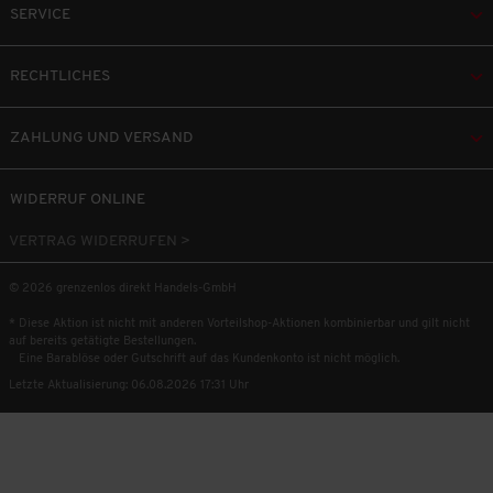
SERVICE
RECHTLICHES
ZAHLUNG UND VERSAND
WIDERRUF ONLINE
VERTRAG WIDERRUFEN >
© 2026 grenzenlos direkt Handels-GmbH
* Diese Aktion ist nicht mit anderen Vorteilshop-Aktionen kombinierbar und gilt nicht
auf bereits getätigte Bestellungen.
Eine Barablöse oder Gutschrift auf das Kundenkonto ist nicht möglich.
Letzte Aktualisierung: 06.08.2026 17:31 Uhr