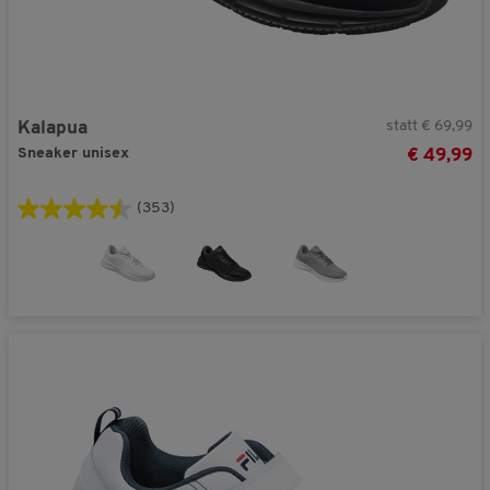
statt € 69,99
Kalapua
Sneaker unisex
€ 49,99
(353)