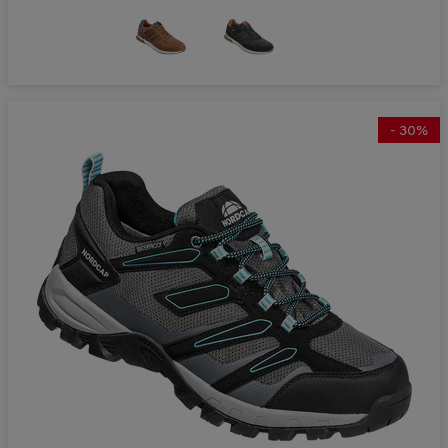
-
30
%