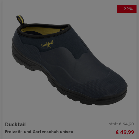
-
22
%
statt € 64,90
Ducktail
Freizeit- und Gartenschuh unisex
€ 49,99