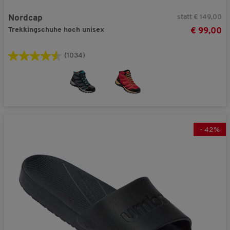
statt € 149,00
Nordcap
Trekkingschuhe hoch unisex
€ 99,00
(1034)
-
42
%