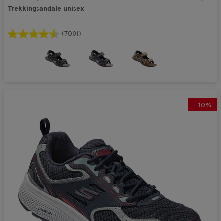
Trekkingsandale unisex
(7001)
-
10
%