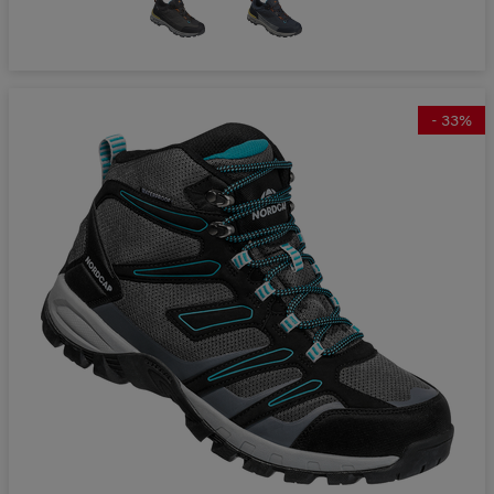
-
33
%