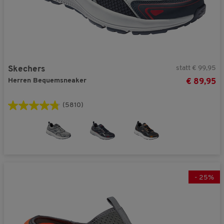
statt € 99,95
Skechers
Herren Bequemsneaker
€ 89,95
(5810)
-
25
%