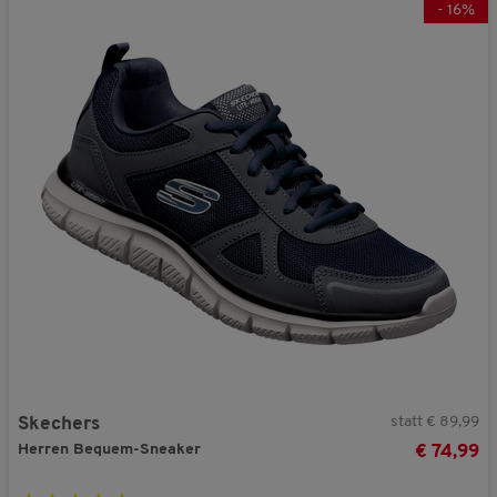
-
16
%
statt € 89,99
Skechers
Herren Bequem-Sneaker
€ 74,99