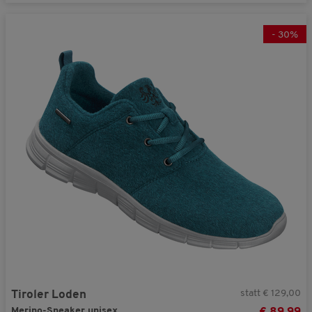
-
30
%
statt € 129,00
Tiroler Loden
Merino-Sneaker unisex