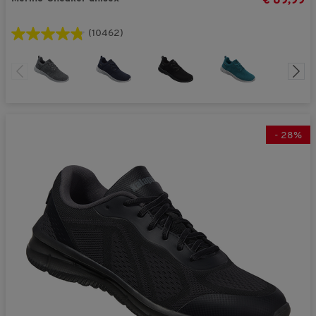
€ 89,99
(10462)
-
28
%