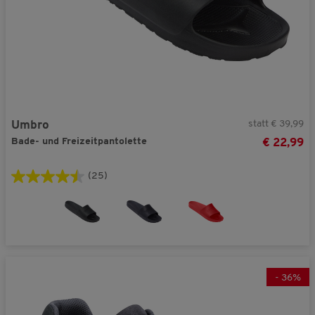
statt € 39,99
Umbro
Bade- und Freizeitpantolette
€ 22,99
(25)
-
36
%