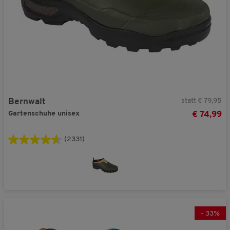
statt € 79,95
Bernwalt
Gartenschuhe unisex
€ 74,99
(2331)
-
33
%