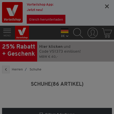
Vorteilshop App:
×
Jetzt neu!
Gleich herunterladen
MENÜ
DE
25% Rabatt
Hier klicken
und
Code V51373 einlösen!
+ Geschenk
MBW € 40,-
Herren
Schuhe
SCHUHE
(86 ARTIKEL)