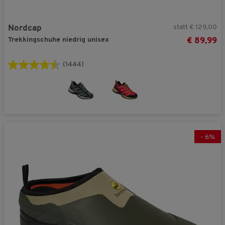
statt € 129,00
Nordcap
Trekkingschuhe niedrig unisex
€ 89,99
(1444)
-
6
%