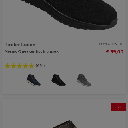
statt € 139,00
Tiroler Loden
Merino-Sneaker hoch unisex
€ 99,00
(651)
-
6
%