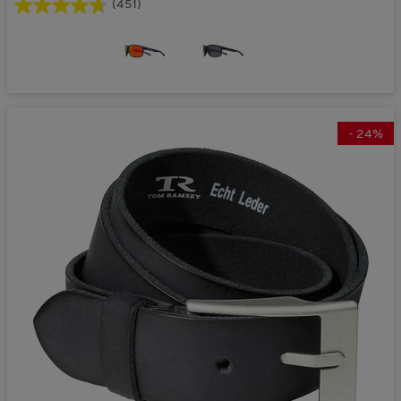
(451)
-
24
%