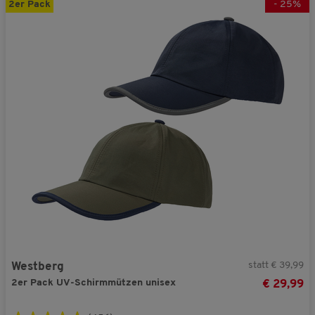
2er Pack
-
25
%
statt € 39,99
Westberg
2er Pack UV-Schirmmützen unisex
€ 29,99