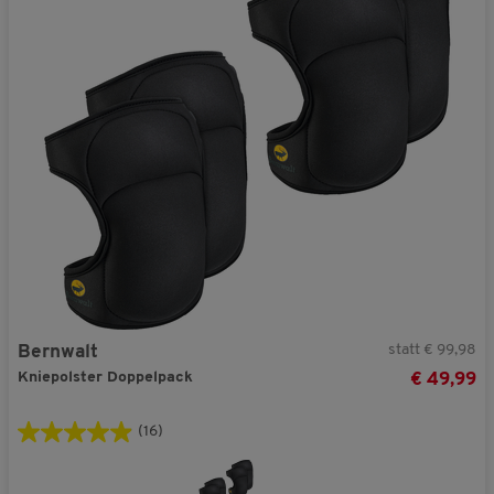
statt € 99,98
Bernwalt
Kniepolster Doppelpack
€ 49,99
(16)