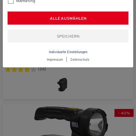
Marketing
ALLE AUSWÄHLEN
statt € 49,99
Bernwalt
Individuelle Einstellungen
Kniepolster
€ 29,99
Impressum
|
Datenschutz
(26)
-
40
%