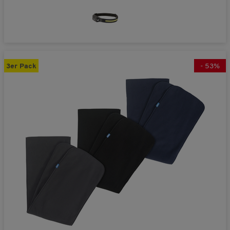
3er Pack
-
53
%