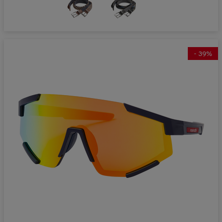
-
39
%