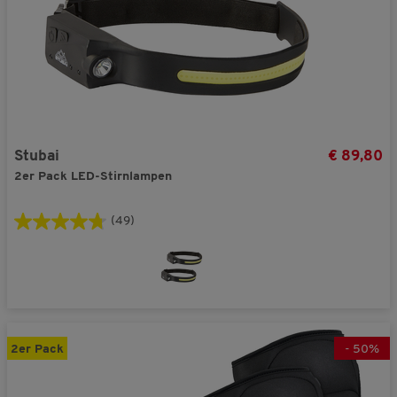
Stubai
€ 89,80
2er Pack LED-Stirnlampen
(49)
2er Pack
-
50
%