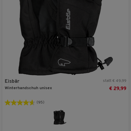
statt € 49,99
Eisbär
Winterhandschuh unisex
€ 29,99
(95)