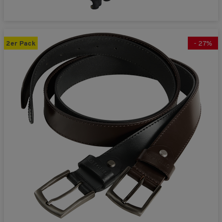
2er Pack
-
27
%