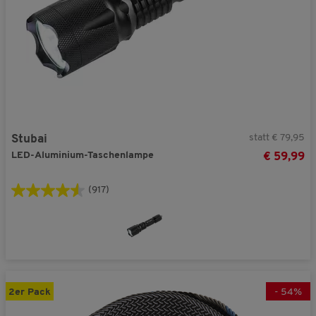
statt € 79,95
Stubai
LED-Aluminium-Taschenlampe
€ 59,99
(917)
2er Pack
-
54
%