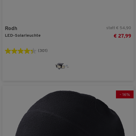
statt € 54,90
Rodh
LED-Solarleuchte
€ 27,99
(301)
-
16
%