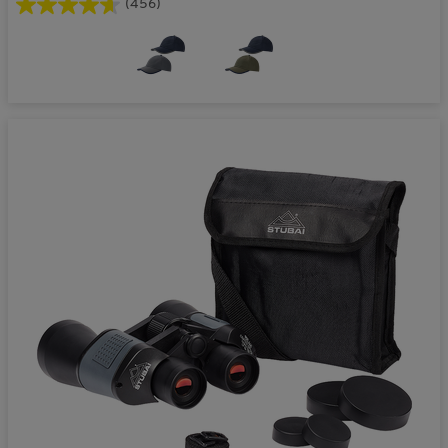
(456)