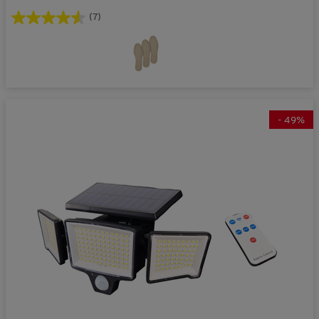
(7)
-
49
%