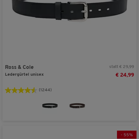
statt € 29,99
Ross & Cole
Ledergürtel unisex
€ 24,99
(1244)
-
55
%