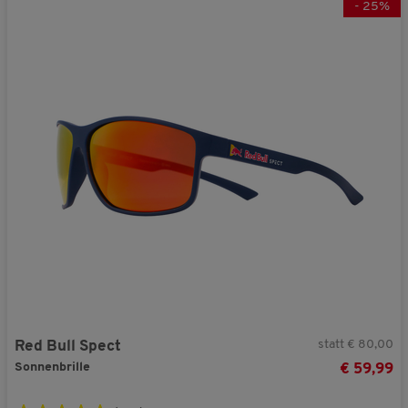
V51373
-
25
%
Jetzt 25% Rabatt + GRATIS Geschenk aktivieren!
Nein danke. Ich möchte meinen Gutschein-Code nicht verwenden.
Sie erhalten Ihren Rabatt und Ihr Geschnek bei einer Bestellung ab € 40,- in
unserem Online-Shop. Die Berechnung des Mindestbestellwerts erfolgt auf Basis
der regulären Vorteilshop-Preise.
statt € 80,00
Red Bull Spect
Sonnenbrille
€ 59,99