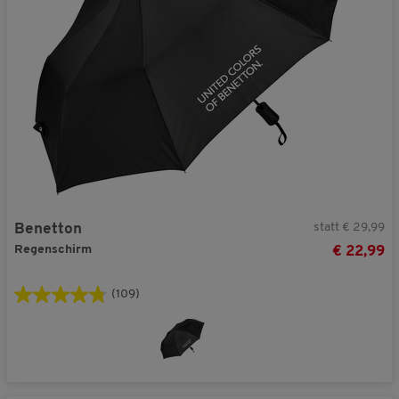
statt € 29,99
Benetton
Regenschirm
€ 22,99
(109)