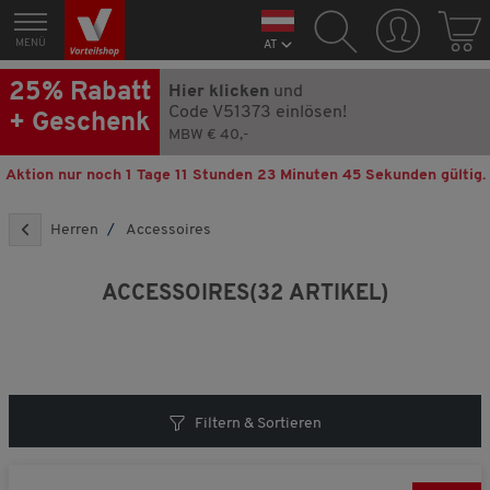
MENÜ
AT
Jetzt klicken und
25% Rabatt
Hier klicken
und
aktivieren!
Code V51373 einlösen!
+ Geschenk
MBW € 40,-
Wir wollen Sie als Kunde gewinnen. Deswegen bieten wir 25%
Rabatt auf ALLES + ein GRATIS Geschenk an.
Aktion nur noch
1 Tage 11 Stunden 23 Minuten 43 Sekunden
gültig.
So funktioniert es:
Herren
Accessoires
Klicken
Sie auf den roten Button
ACCESSOIRES
(32 ARTIKEL)
Die Seite lädt sich automatisch neu
Mit einem Klick auf den roten Button wird Ihre
Geschenk-Rabatt-Aktion direkt aktiviert. Ihr Rabatt
wird automatisch von allen Artikeln abgezogen und
Ihr Geschenk befindet sich im Warenkorb.
Filtern & Sortieren