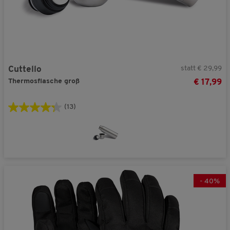
statt € 29,99
Cuttello
Thermosflasche groß
€ 17,99
(13)
-
40
%