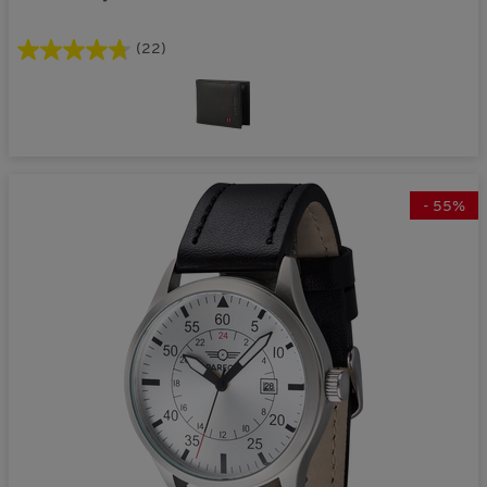
(22)
-
55
%