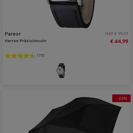
statt € 99,99
Pareor
Herren Präzisionsuhr
€ 44,99
(78)
-
23
%