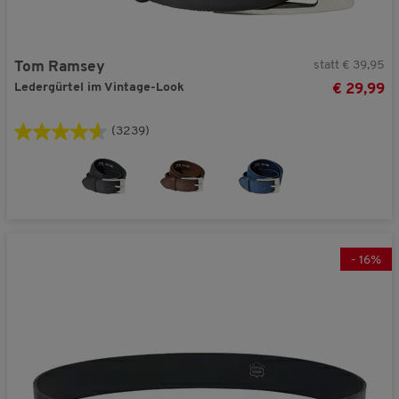
statt € 39,95
Tom Ramsey
Ledergürtel im Vintage-Look
€ 29,99
(3239)
-
16
%