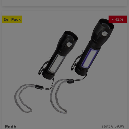
2er Pack
-
42
%
statt € 39,99
Rodh