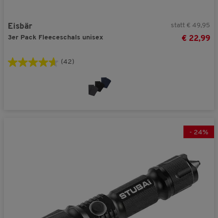
statt € 49,95
Eisbär
3er Pack Fleeceschals unisex
€ 22,99
(42)
-
24
%