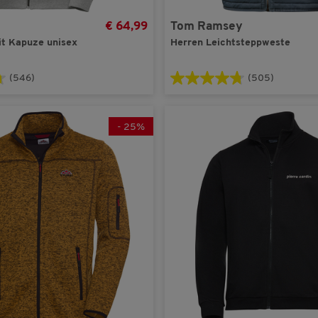
€ 64,99
Tom Ramsey
t Kapuze unisex
Herren Leichtsteppweste
(546)
(505)
-
25
%