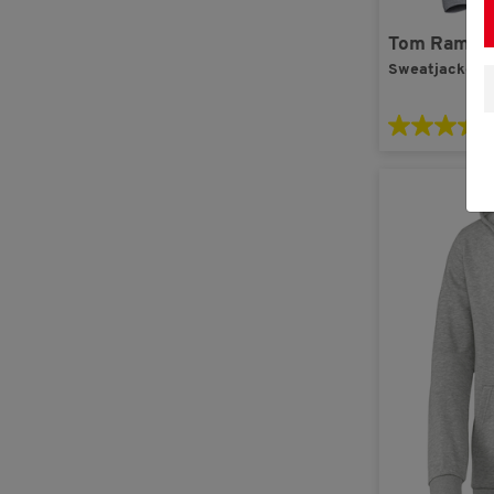
Tom Ramse
Sweatjacke un