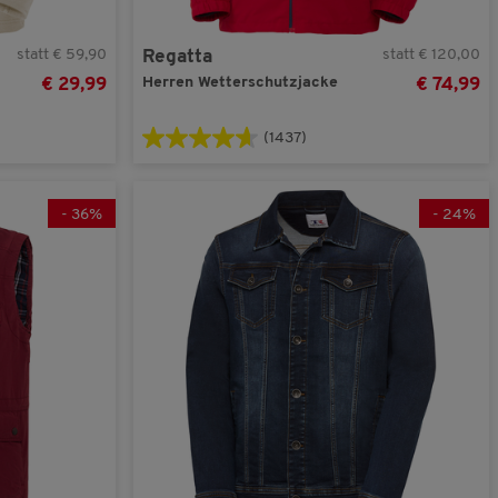
(7)
türkis
statt € 59,90
statt € 120,00
Regatta
Herren Wetterschutzjacke
€ 29,99
€ 74,99
(1437)
-
36
%
-
24
%