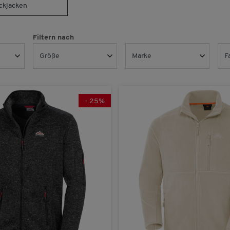
abgezogen und Ihr Geschenk be
ickjacken
Filtern nach
Größe
Marke
F
Jetzt 25% Rabatt + 
Sie erhalten Ihren Rabatt und Ihr Geschn
Online-Shop. Die Berechnung des Mindest
Nein danke. Ich möchte me
Vorteilshop-Preise.
-
25
%
24
(2)
Benetton
(2)
25
(2)
Berghaus
(1)
26
(2)
Bugatti
(3)
27
(2)
Daniel Hechter
(1)
28
(1)
Ducktail
(1)
48
(31)
Eisbär
(1)
50
(34)
Fila
(2)
52
(36)
Franco Bettoni
(8)
54
(35)
Glattsand
(1)