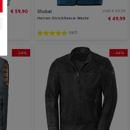
statt € 69,99
€ 59,90
Stubai
Herren Strickfleece-Weste
€ 49,99
(167)
-
24
%
-
44
%