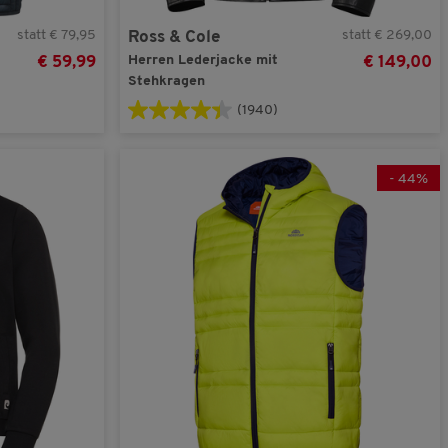
statt € 79,95
statt € 269,00
Ross & Cole
Herren Lederjacke mit
€ 59,99
€ 149,00
Stehkragen
(1940)
-
44
%