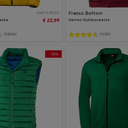
Stubai
(3)
Tom Ramsey
(4)
statt € 99,00
Franco Bettoni
Zerberus
(1)
acke
Herren Outdoorweste
€ 22,99
(5806)
(1130)
-
16
%