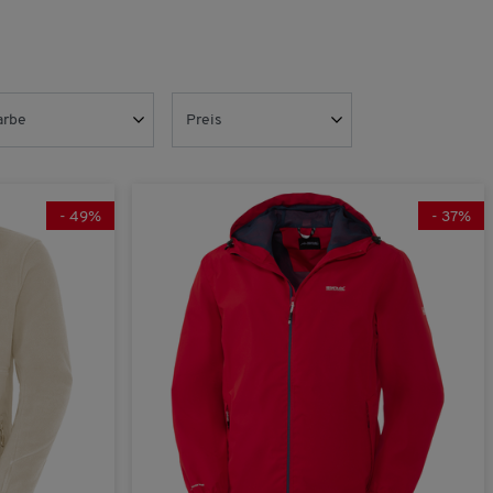
findet sich im Warenkorb.
V51373
arbe
Preis
GRATIS Geschenk aktivieren!
ek bei einer Bestellung ab € 40,- in unserem
(3)
beige
bestellwerts erfolgt auf Basis der regulären
inen Gutschein-Code nicht verwenden.
(38)
blau
-
49
%
-
37
%
(27)
braun
Übernehmen
(4)
gelb
(19)
grau
(11)
grün
(21)
rot
(18)
schwarz