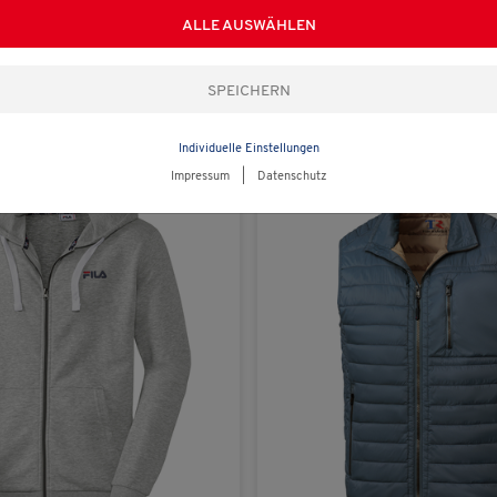
ALLE AUSWÄHLEN
statt € 49,95
y
Fila
isex
Sweatjacke mit Kapuze unisex
€ 29,99
(1108)
(215)
Individuelle Einstellungen
Impressum
|
Datenschutz