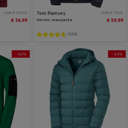
statt € 119,00
statt € 79,95
Tom Ramsey
Herren Jeansjacke
€ 74,99
€ 59,99
(333)
-
42
%
-
43
%