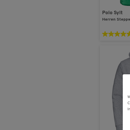
Polo Sylt
Herren Stepp
W
C
I