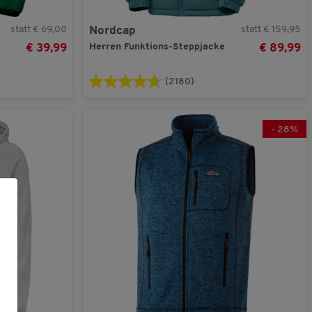
statt € 69,00
statt € 159,95
Nordcap
Herren Funktions-Steppjacke
€ 39,99
€ 89,99
(2180)
-
28
%