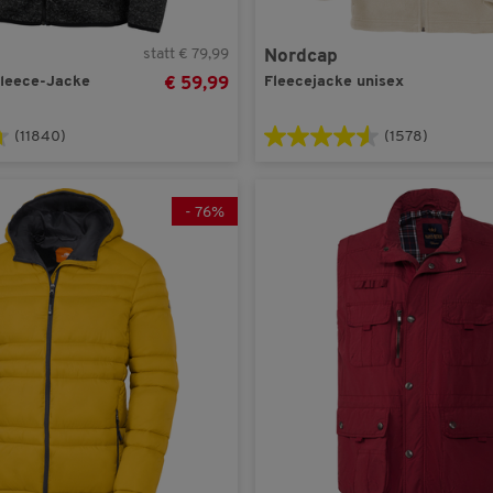
56
(34)
Henson&Henson
(2)
statt € 79,99
Nordcap
58
(34)
Jacques Britt
(1)
fleece-Jacke
Fleecejacke unisex
€ 59,99
60
(30)
Lerros
(1)
LARGE
(28)
Nordcap
(7)
(11840)
(1578)
MEDIUM
(26)
Otto Kern
(4)
SMALL
(5)
Pierre Cardin
(1)
-
76
%
XLARGE
(28)
Polo Sylt
(2)
XXLARGE
(28)
Redpoint
(1)
XXXLARGE
(25)
Regatta
(4)
Reusch
(2)
Ross & Cole
(4)
Royal Spencer
(4)
Sisley
(1)
Spitzbergen
(3)
Stone Rich
(2)