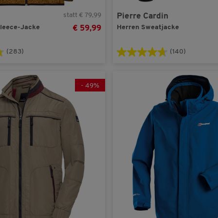
statt € 79,99
Pierre Cardin
fleece-Jacke
Herren Sweatjacke
€ 59,99
(283)
(140)
-
49
%