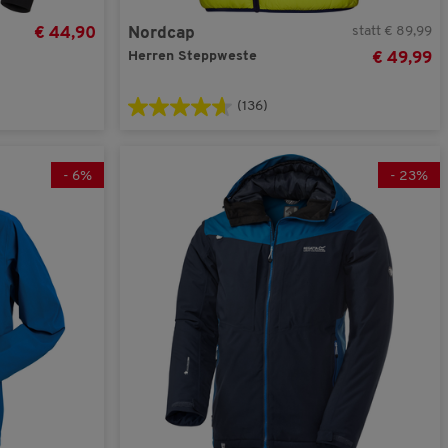
statt € 89,99
€ 44,90
Nordcap
Herren Steppweste
€ 49,99
(136)
-
6
%
-
23
%