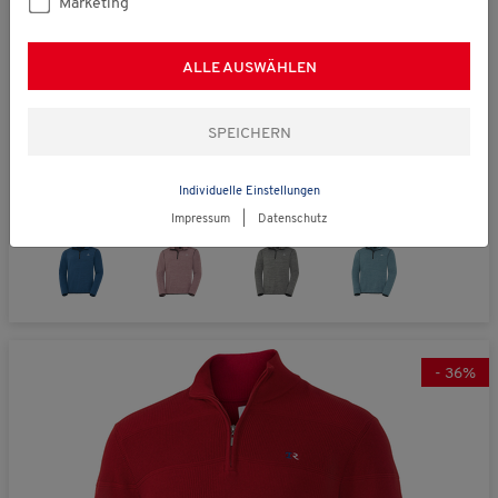
Marketing
ALLE AUSWÄHLEN
statt € 39,95
Nordcap
Funktions-Troyer unisex
€ 29,99
Individuelle Einstellungen
(781)
Impressum
|
Datenschutz
-
36
%