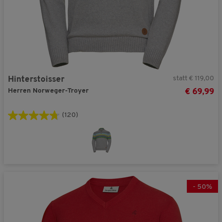
statt € 119,00
Hinterstoisser
Herren Norweger-Troyer
€ 69,99
(120)
-
50
%