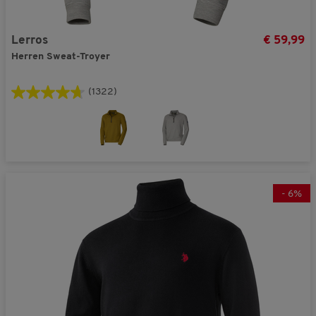
Lerros
€ 59,99
Herren Sweat-Troyer
(1322)
-
6
%