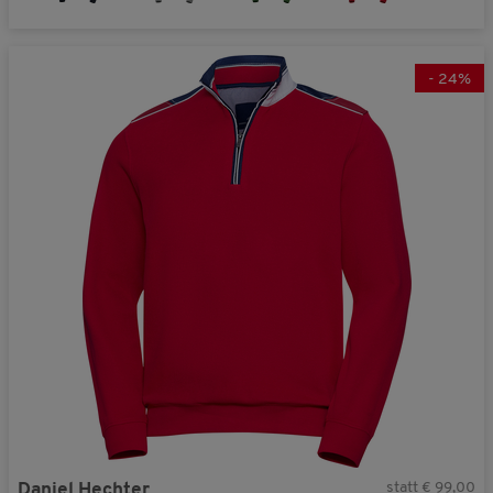
-
24
%
statt € 99,00
Daniel Hechter