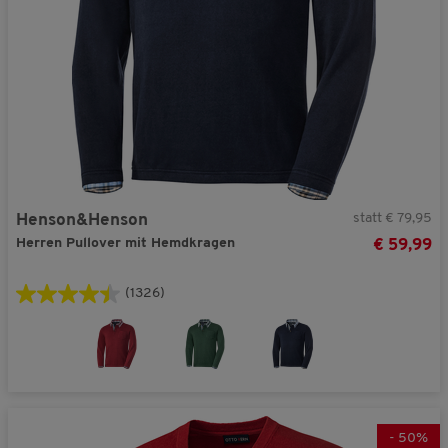
statt € 79,95
Henson&Henson
Herren Pullover mit Hemdkragen
€ 59,99
(1326)
-
50
%