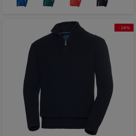
-
28
%