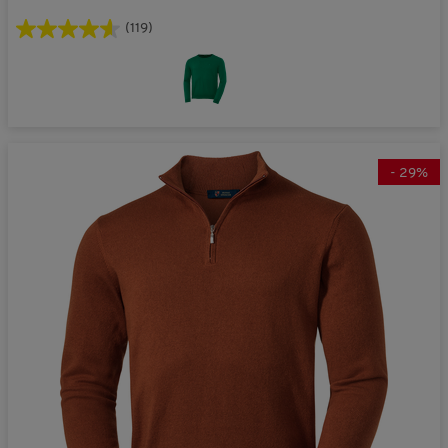
(119)
-
29
%