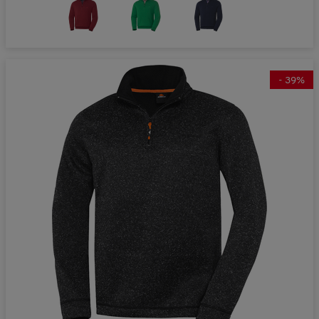
-
39
%