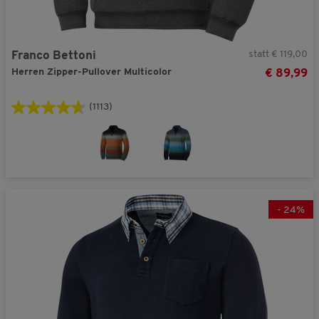
statt € 119,00
Franco Bettoni
Herren Zipper-Pullover Multicolor
€ 89,99
(1113)
-
24
%