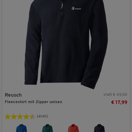
statt € 49,90
Reusch
Fleeceshirt mit Zipper unisex
€ 17,99
(4141)