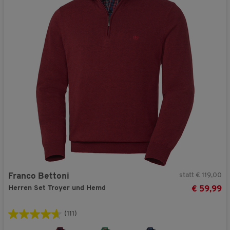
V51373
Jetzt 25% Rabatt + GRATIS Geschenk aktivieren!
Nein danke. Ich möchte meinen Gutschein-Code nicht verwenden.
Sie erhalten Ihren Rabatt und Ihr Geschnek bei einer Bestellung ab € 40,- in
unserem Online-Shop. Die Berechnung des Mindestbestellwerts erfolgt auf Basis
der regulären Vorteilshop-Preise.
statt € 119,00
Franco Bettoni
Herren Set Troyer und Hemd
€ 59,99
(111)