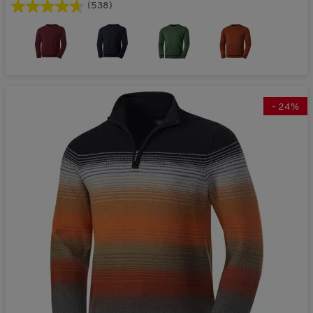
(538)
-
24
%