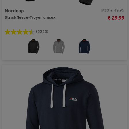
statt € 49,95
Nordcap
Strickfleece-Troyer unisex
€ 29,99
(3233)