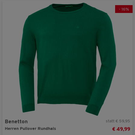
-
16
%
statt € 59,95
Benetton
Herren Pullover Rundhals
€ 49,99