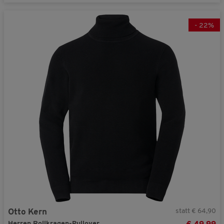
-
22
%
statt € 64,90
Otto Kern
Herren Rollkragen-Pullover