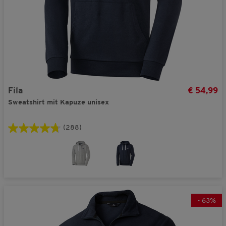
Fila
€ 54,99
Sweatshirt mit Kapuze unisex
(288)
-
63
%