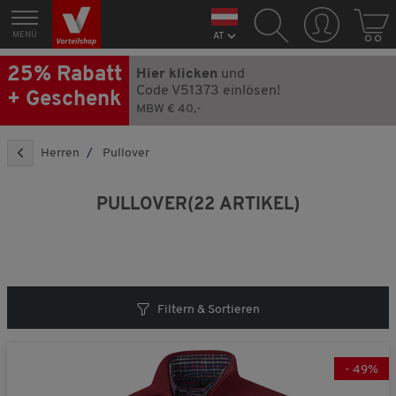
MENÜ
AT
Jetzt klicken und
25% Rabatt
Hier klicken
und
aktivieren!
Code V51373 einlösen!
+ Geschenk
MBW € 40,-
Wir wollen Sie als Kunde gewinnen. Deswegen bieten wir 25%
Rabatt auf ALLES + ein GRATIS Geschenk an.
Herren
Pullover
So funktioniert es:
PULLOVER
(22 ARTIKEL)
Klicken
Sie auf den roten Button
Die Seite lädt sich automatisch neu
Mit einem Klick auf den roten Button wird Ihre
Geschenk-Rabatt-Aktion direkt aktiviert. Ihr Rabatt
Filtern & Sortieren
wird automatisch von allen Artikeln abgezogen und
Ihr Geschenk befindet sich im Warenkorb.
-
49
%