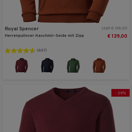
statt € 198,00
Royal Spencer
Herrenpullover Kaschmir-Seide mit Zipp
€ 139,00
(607)
-
29
%