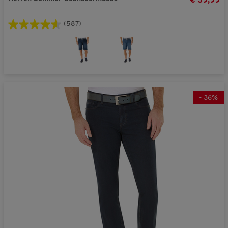
€ 39,99
(587)
-
36
%