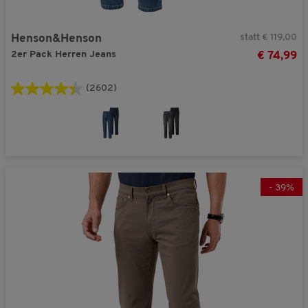
statt € 119,00
Henson&Henson
2er Pack Herren Jeans
€ 74,99
(2602)
-
39
%