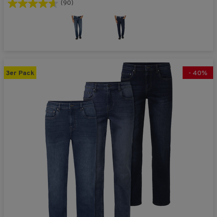
(90)
3er Pack
-
40
%