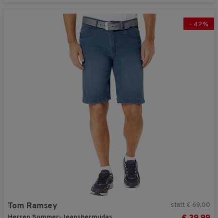
-
42
%
statt € 69,00
Tom Ramsey
Herren Sommer-Jeansbermudas