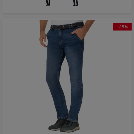
-
25
%