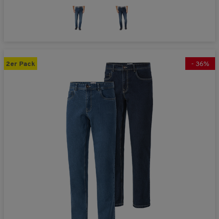
2er Pack
-
36
%