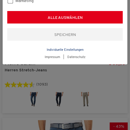
Marketing
ALLE AUSWÄHLEN
Individuelle Einstellungen
Impressum
|
Datenschutz
Pierre Cardin
€ 99,99
Herren Stretch-Jeans
(1093)
-
43
%