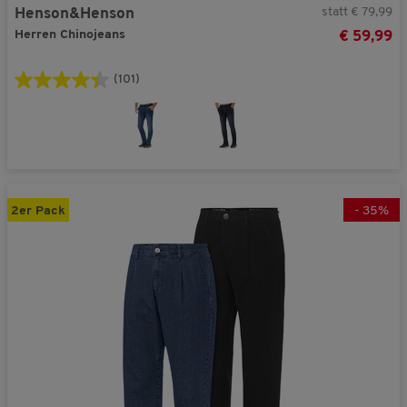
statt € 79,99
Henson&Henson
Herren Chinojeans
€ 59,99
(101)
2er Pack
-
35
%