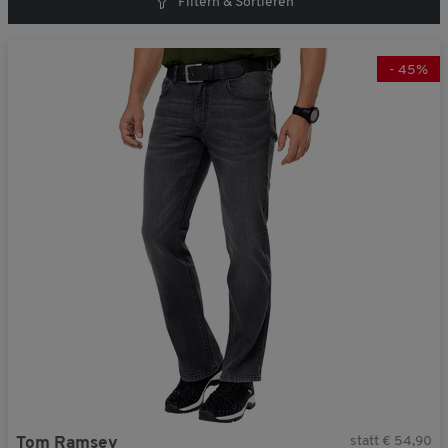
Filtern & Sortieren
V51373
Jetzt 25% Rabatt + GRATIS Geschenk aktivieren!
-
45
%
Nein danke. Ich möchte meinen Gutschein-Code nicht verwenden.
Sie erhalten Ihren Rabatt und Ihr Geschnek bei einer Bestellung ab € 40,- in
unserem Online-Shop. Die Berechnung des Mindestbestellwerts erfolgt auf Basis
der regulären Vorteilshop-Preise.
statt € 54,90
Tom Ramsey