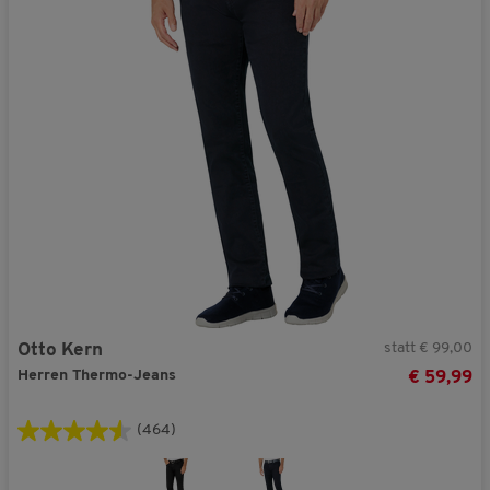
statt € 99,00
Otto Kern
Herren Thermo-Jeans
€ 59,99
(464)