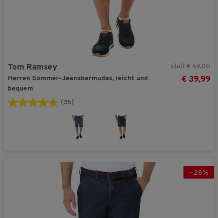
statt € 69,00
Tom Ramsey
Herren Sommer-Jeansbermudas, leicht und
€ 39,99
bequem
(35)
-
28
%