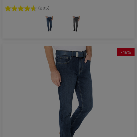
(205)
-
16
%