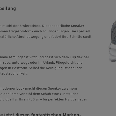
beitung
uh macht den Unterschied. Dieser sportliche Sneaker
men Tragekomfort – auch an langen Tagen. Die speziell
 natürliche Abrollbewegung und federt Ihre Schritte sanft
imale Atmungsaktivität und passt sich dem Fuß flexibel
uhause, unterwegs oder im Urlaub. Pflegeleicht und
agen in Bestform. Selbst die Reinigung ist denkbar
tagstauglichkeit.
n moderner Look macht diesen Sneaker zu einem
n der Ferse verleiht dem Schuh eine zusätzliche
ividuell an Ihren Fuß an – für perfekten Halt bei jeder
e jetzt diesen fantastischen Marken-