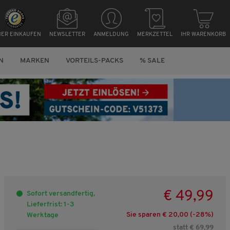
HER EINKAUFEN
NEWSLETTER
ANMELDUNG
MERKZETTEL
IHR WARENKORB
N
MARKEN
VORTEILS-PACKS
% SALE
€ 49,99
Sofort versandfertig,
Lieferfrist: 1-3
Sie sparen € 20,00 (-
28
%)
Werktage
statt € 69,99