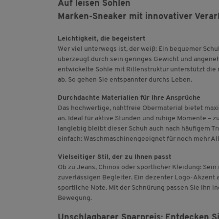
Auf leisen Sohlen
Marken-Sneaker mit innovativer Verar
Leichtigkeit, die begeistert
Wer viel unterwegs ist, der weiß: Ein bequemer Sch
überzeugt durch sein geringes Gewicht und angeneh
entwickelte Sohle mit Rillenstruktur unterstützt die
ab. So gehen Sie entspannter durchs Leben.
Durchdachte Materialien für Ihre Ansprüche
Das hochwertige, nahtfreie Obermaterial bietet max
an. Ideal für aktive Stunden und ruhige Momente – z
langlebig bleibt dieser Schuh auch nach häufigem Tr
einfach: Waschmaschinengeeignet für noch mehr All
Vielseitiger Stil, der zu Ihnen passt
Ob zu Jeans, Chinos oder sportlicher Kleidung: Sei
zuverlässigen Begleiter. Ein dezenter Logo-Akzent a
sportliche Note. Mit der Schnürung passen Sie ihn ind
Bewegung.
Unschlagbarer Sparpreis: Entdecken Si