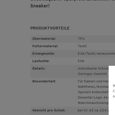
Sneaker!
PRODUKTVORTEILE
Obermaterial:
TPU
Futtermaterial:
Textil
Einlegesohle:
EVA/Textil, herausne
Laufsohle:
EVA
Details:
Individuelle Schnürun
Geringes Gewicht
Besonderheit:
Für Damen und Herren
W
Nahtfreies, feinmasch
C
Speziell entwickelte, f
I
Dezenter Logo-Akzent 
Waschmaschinengeeig
Gewicht pro Schuh:
bei Gr. 42 ca. 224 g