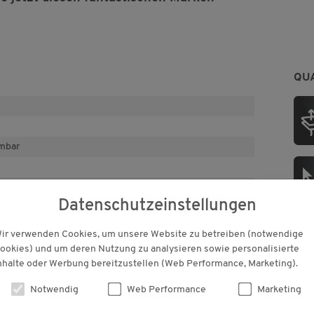
QU
hmbar
g möglich
Datenschutzeinstellungen
ir verwenden Cookies, um unsere Website zu betreiben (notwendige
iges Obermaterial: innovativ und bequem
PF
ookies) und um deren Nutzung zu analysieren sowie personalisierte
lexible Sohle mit Rillenstruktur
nhalte oder Werbung bereitzustellen (Web Performance, Marketing).
an der Ferse
net
Notwendig
Web Performance
Marketing