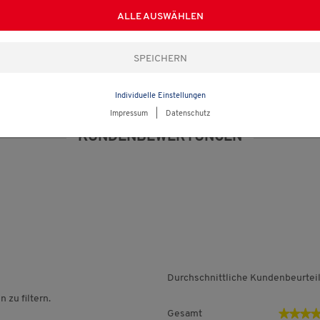
ALLE AUSWÄHLEN
Individuelle Einstellungen
Impressum
|
Datenschutz
KUNDENBEWERTUNGEN
Durchschnittliche Kundenbeurtei
zu filtern.
★★★
★★★
Gesamt