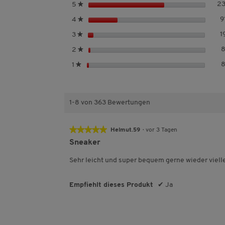
S
2
5
★
t
S
9
4
★
e
t
r
S
1
3
★
e
n
t
r
S
2
★
e
e
n
t
r
S
1
★
e
e
n
t
r
e
e
n
r
e
n
1-8 von 363 Bewertungen
e
★★★★★
★★★★★
Helmut.59
·
vor 3 Tagen
5
Sneaker
von
5
Sehr leicht und super bequem gerne wieder viell
Sternen.
Empfiehlt dieses Produkt
✔
Ja