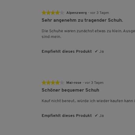
★★★★★
★★★★★
Alpenzwerg
·
vor 3 Tagen
4
Sehr angenehm zu tragender Schuh.
von
5
Die Schuhe waren zunächst etwas zu klein. Ausg
Sternen.
sind mein.
Empfiehlt dieses Produkt
✔
Ja
★★★★★
★★★★★
Mai-rose
·
vor 3 Tagen
4
Schöner bequemer Schuh
von
5
Kauf nicht bereut.. würde ich wieder kaufen kann
Sternen.
Empfiehlt dieses Produkt
✔
Ja