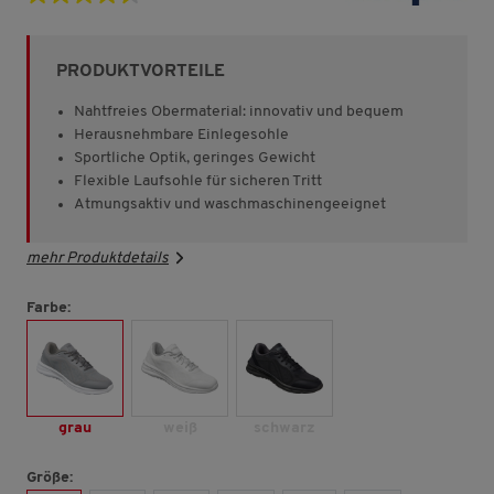
4.5
von
5
Sternen,
PRODUKTVORTEILE
Durchschnittswert
der
Bewertung.
Nahtfreies Obermaterial: innovativ und bequem
Read
Herausnehmbare Einlegesohle
363
Sportliche Optik, geringes Gewicht
Reviews.
Link
Flexible Laufsohle für sicheren Tritt
auf
Atmungsaktiv und waschmaschinengeeignet
derselben
Seite.
mehr Produktdetails
Farbe:
grau
weiß
schwarz
Größe: