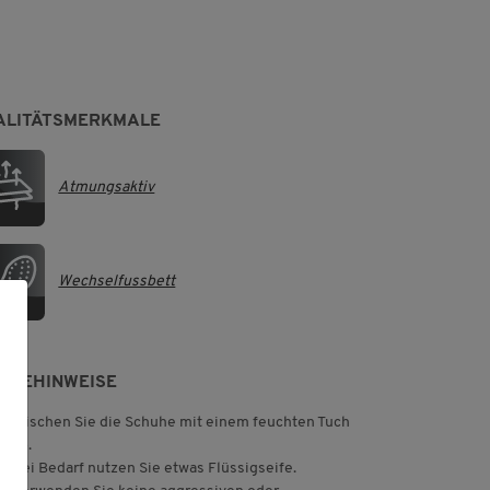
ALITÄTSMERKMALE
Atmungsaktiv
Wechselfussbett
LEGEHINWEISE
Wischen Sie die Schuhe mit einem feuchten Tuch
ab.
Bei Bedarf nutzen Sie etwas Flüssigseife.