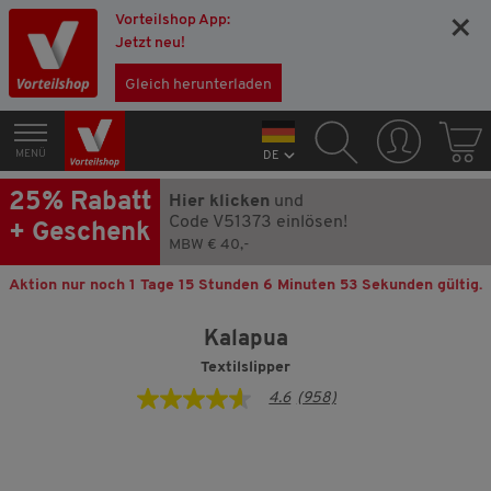
Vorteilshop App:
×
Jetzt neu!
Gleich herunterladen
MENÜ
DE
25% Rabatt
Hier klicken
und
Code V51373 einlösen!
+ Geschenk
MBW € 40,-
Aktion nur noch
1 Tage 15 Stunden 6 Minuten 52 Sekunden
gültig.
Kalapua
Textilslipper
4.6
(958)
4.6
von
5
Sternen,
Durchschnittswert