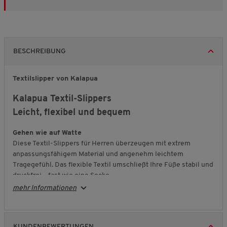
BESCHREIBUNG
Textilslipper von Kalapua
Kalapua Textil-Slippers
Leicht, flexibel und bequem
Gehen wie auf Watte
Diese Textil-Slippers für Herren überzeugen mit extrem
anpassungsfähigem Material und angenehm leichtem
Tragegefühl. Das flexible Textil umschließt Ihre Füße stabil und
druckfrei – fast wie eine Socke.
mehr Informationen
Komfort mit Memory-Foam
Die herausnehmbare Memory-Foam-Innensohle passt sich
individuell an, wirkt rückfedernd und schont sanft Ihre Gelenke.
Die superleichte, erhöhte Profilsohle dämpft jeden Schritt und
KUNDENBEWERTUNGEN