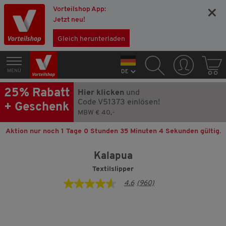
Vorteilshop App:
×
Jetzt neu!
Gleich herunterladen
MENÜ
DE
25% Rabatt
Hier klicken
und
Code V51373 einlösen!
+ Geschenk
MBW € 40,-
Aktion nur noch
1 Tage 0 Stunden 35 Minuten 3 Sekunden
gültig.
Kalapua
Textilslipper
4.6
(960)
4.6
von
5
Sternen,
Durchschnittswert