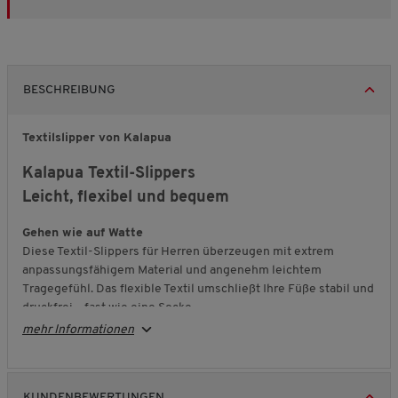
BESCHREIBUNG
Textilslipper von Kalapua
Kalapua Textil-Slippers
Leicht, flexibel und bequem
Gehen wie auf Watte
Diese Textil-Slippers für Herren überzeugen mit extrem
anpassungsfähigem Material und angenehm leichtem
Tragegefühl. Das flexible Textil umschließt Ihre Füße stabil und
druckfrei – fast wie eine Socke.
mehr Informationen
Komfort mit Memory-Foam
Die herausnehmbare Memory-Foam-Innensohle passt sich
individuell an, wirkt rückfedernd und schont sanft Ihre Gelenke.
Die superleichte, erhöhte Profilsohle dämpft jeden Schritt und
KUNDENBEWERTUNGEN