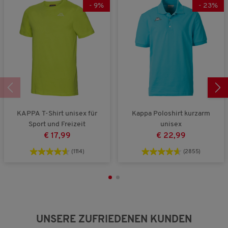
s
-
9
%
-
23
%
,
4
v
o
n
5
KAPPA T-Shirt unisex für
Kappa Poloshirt kurzarm
Sport und Freizeit
unisex
€ 17,99
€ 22,99
(1114)
(2855)
UNSERE ZUFRIEDENEN KUNDEN