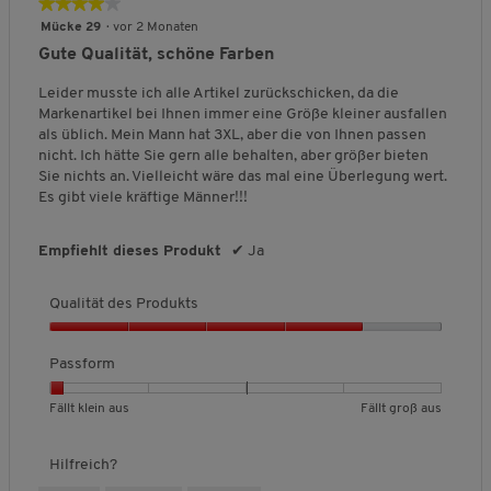
★★★★★
★★★★★
s
i
,
4
Mücke 29
·
vor 2 Monaten
t
5
von
Gute Qualität, schöne Farben
ä
v
5
t
o
Sternen.
Leider musste ich alle Artikel zurückschicken, da die
d
n
Markenartikel bei Ihnen immer eine Größe kleiner ausfallen
e
5
als üblich. Mein Mann hat 3XL, aber die von Ihnen passen
s
nicht. Ich hätte Sie gern alle behalten, aber größer bieten
P
Sie nichts an. Vielleicht wäre das mal eine Überlegung wert.
r
Es gibt viele kräftige Männer!!!
o
d
u
Empfiehlt dieses Produkt
✔
Ja
k
t
Qualität des Produkts
s
,
Q
5
u
Passform
v
a
o
l
B
B
P
Fällt klein aus
Fällt groß aus
n
i
e
e
a
5
t
w
w
s
Hilfreich?
ä
e
e
s
t