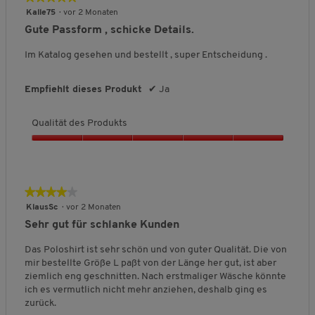
e
o
w
5
Kalle75
·
vor 2 Monaten
i
ß
e
von
Gute Passform , schicke Details.
n
a
r
5
a
u
t
Sternen.
Im Katalog gesehen und bestellt , super Entscheidung .
u
s
u
s
n
g
Empfiehlt dieses Produkt
✔
Ja
:
1
Qualität des Produkts
v
o
Q
n
u
5
a
.
l
★★★★★
★★★★★
i
4
KlausSc
·
vor 2 Monaten
t
von
Sehr gut für schlanke Kunden
ä
5
t
Sternen.
Das Poloshirt ist sehr schön und von guter Qualität. Die von
d
mir bestellte Größe L paßt von der Länge her gut, ist aber
e
ziemlich eng geschnitten. Nach erstmaliger Wäsche könnte
s
ich es vermutlich nicht mehr anziehen, deshalb ging es
P
zurück.
r