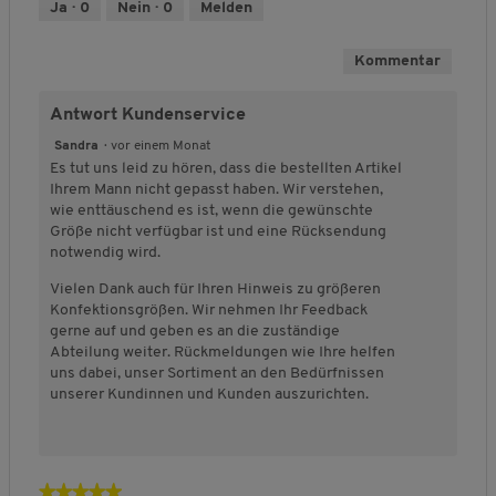
r
r
f
Ja ·
0
Nein ·
0
Melden
d
t
t
o
e
u
u
r
s
Kommentar
n
n
m
P
g
g
,
r
v
v
D
Antwort Kundenservice
o
o
o
u
d
Sandra
·
vor einem Monat
n
n
r
u
Es tut uns leid zu hören, dass die bestellten Artikel
1
5
c
k
Ihrem Mann nicht gepasst haben. Wir verstehen,
b
b
h
t
wie enttäuschend es ist, wenn die gewünschte
e
e
s
s
Größe nicht verfügbar ist und eine Rücksendung
d
d
c
,
notwendig wird.
e
e
h
4
u
u
n
Vielen Dank auch für Ihren Hinweis zu größeren
v
t
t
i
Konfektionsgrößen. Wir nehmen Ihr Feedback
o
e
e
t
gerne auf und geben es an die zuständige
n
t
t
t
Abteilung weiter. Rückmeldungen wie Ihre helfen
5
F
F
l
uns dabei, unser Sortiment an den Bedürfnissen
ä
ä
i
unserer Kundinnen und Kunden auszurichten.
l
l
c
l
l
h
t
t
e
k
g
B
l
r
e
★★★★★
★★★★★