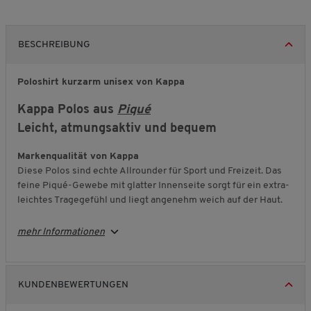
BESCHREIBUNG
Poloshirt kurzarm unisex von Kappa
Kappa Polos aus
Piqué
Leicht, atmungsaktiv und bequem
Markenqualität von Kappa
Diese Polos sind echte Allrounder für Sport und Freizeit. Das
feine Piqué-Gewebe mit glatter Innenseite sorgt für ein extra-
leichtes Tragegefühl und liegt angenehm weich auf der Haut.
Aus reiner Naturfaser
mehr Informationen
Das luftig-leichte Gewebe lässt Ihre Haut atmen und
unterstützt ein ausgeglichenes Körperklima. So tragen sich die
Polos auch an warmen Tagen herrlich angenehm – am besten
locker und leger über der Hose.
KUNDENBEWERTUNGEN
Großzügig und komfortabel