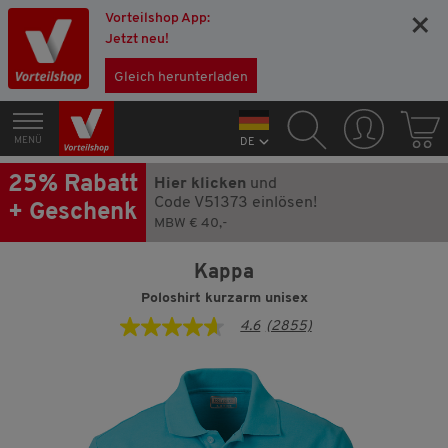
Vorteilshop App:
×
Jetzt neu!
Gleich herunterladen
MENÜ
DE
25% Rabatt
Hier klicken
und
Code V51373 einlösen!
+ Geschenk
MBW € 40,-
Kappa
Poloshirt kurzarm unisex
4.6
(2855)
4.6
von
5
Sternen,
Durchschnittswert
der
Bewertung.
Read