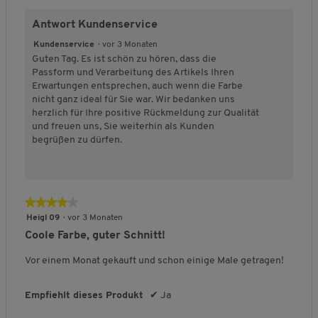
e
e
a
n
t
t
t
o
t
w
w
s
5
F
F
l
n
ä
Antwort Kundenservice
e
e
s
ä
ä
i
5
t
r
r
f
l
l
c
Kundenservice
·
vor 3 Monaten
.
d
t
t
o
l
l
h
Guten Tag. Es ist schön zu hören, dass die
e
u
u
r
t
t
e
Passform und Verarbeitung des Artikels Ihren
s
n
n
m
k
g
B
Erwartungen entsprechen, auch wenn die Farbe
P
g
g
,
l
r
e
nicht ganz ideal für Sie war. Wir bedanken uns
r
v
v
D
e
o
w
herzlich für Ihre positive Rückmeldung zur Qualität
o
o
o
u
i
ß
e
und freuen uns, Sie weiterhin als Kunden
d
n
n
r
n
a
r
begrüßen zu dürfen.
u
1
5
c
a
u
t
k
b
b
h
u
s
u
t
e
e
s
s
n
s
d
d
c
g
,
★★★★★
★★★★★
e
e
h
:
4
u
u
n
4
Heigl 09
·
vor 3 Monaten
3
v
t
t
i
von
v
Coole Farbe, guter Schnitt!
o
e
e
t
5
o
n
t
t
t
Sternen.
Vor einem Monat gekauft und schon einige Male getragen!
n
5
F
F
l
5
ä
ä
i
.
Empfiehlt dieses Produkt
✔
Ja
l
l
c
l
l
h