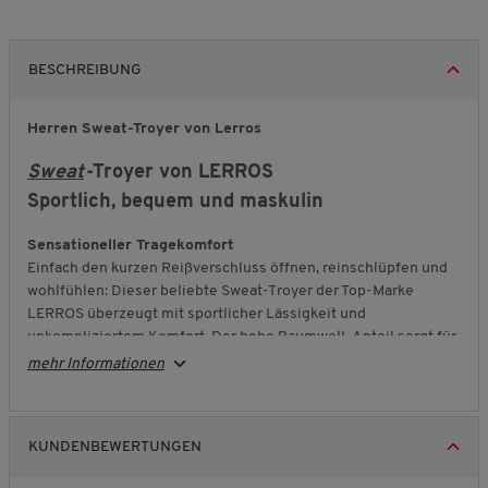
BESCHREIBUNG
Herren Sweat-Troyer von Lerros
Sweat
-Troyer von LERROS
Sportlich, bequem und maskulin
Sensationeller Tragekomfort
Einfach den kurzen Reißverschluss öffnen, reinschlüpfen und
wohlfühlen: Dieser beliebte Sweat-Troyer der Top-Marke
LERROS überzeugt mit sportlicher Lässigkeit und
unkompliziertem Komfort. Der hohe Baumwoll-Anteil sorgt für
ein angenehm weiches Tragegefühl.
mehr Informationen
Stilsicher durch das ganze Jahr
Ob Frühling, Sommer, Herbst oder Winter – dieser
Troyer
begleitet Sie zuverlässig durch jede Saison. Die markante
KUNDENBEWERTUNGEN
Oberflächenstruktur und die abnehmbare Kontrast-Kordel am