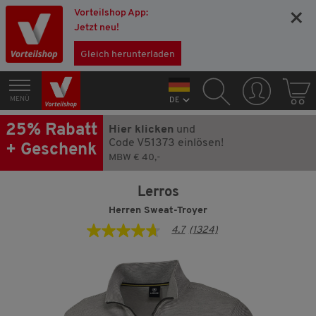
Vorteilshop App:
×
Jetzt neu!
Gleich herunterladen
MENÜ
DE
25% Rabatt
Hier klicken
und
Code V51373 einlösen!
+ Geschenk
MBW € 40,-
Lerros
Herren Sweat-Troyer
4.7
(1324)
4.7
von
5
Sternen,
Durchschnittswert
der
Bewertung.
Read