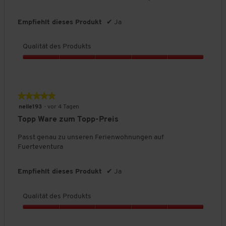
d
5
e
s
Empfiehlt dieses Produkt
✔
Ja
P
r
Qualität des Produkts
o
d
Q
u
u
k
a
t
l
★★★★★
★★★★★
s
i
,
5
nelle193
·
vor 4 Tagen
t
5
von
Topp Ware zum Topp-Preis
ä
v
5
t
o
Sternen.
Passt genau zu unseren Ferienwohnungen auf
d
n
Fuerteventura
e
5
s
P
Empfiehlt dieses Produkt
✔
Ja
r
o
Qualität des Produkts
d
u
Q
k
u