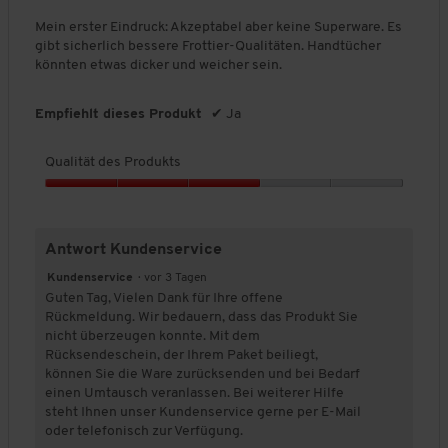
5
h
f
t
t
.
Sternen.
l
Mein erster Eindruck: Akzeptabel aber keine Superware. Es
n
d
u
ä
gibt sicherlich bessere Frottier-Qualitäten. Handtücher
i
e
c
n
könnten etwas dicker und weicher sein.
t
h
s
g
e
t
P
:
k
l
r
l
4
Empfiehlt dieses Produkt
✔
Ja
i
i
o
.
c
c
d
5
k
h
Qualität des Produkts
e
u
v
n
e
k
o
,
Q
B
t
n
w
u
e
i
s
5
a
r
w
,
.
Antwort Kundenservice
d
l
e
5
d
i
r
e
Kundenservice
·
vor 3 Tagen
v
t
r
t
Guten Tag, Vielen Dank für Ihre offene
o
u
ä
u
Rückmeldung. Wir bedauern, dass das Produkt Sie
n
n
t
n
t
nicht überzeugen konnte. Mit dem
5
e
d
g
Rücksendeschein, der Ihrem Paket beiliegt,
n
e
:
können Sie die Ware zurücksenden und bei Bedarf
a
s
4
u
einen Umtausch veranlassen. Bei weiterer Hilfe
f
P
.
steht Ihnen unser Kundenservice gerne per E-Mail
g
r
5
oder telefonisch zur Verfügung.
e
o
f
v