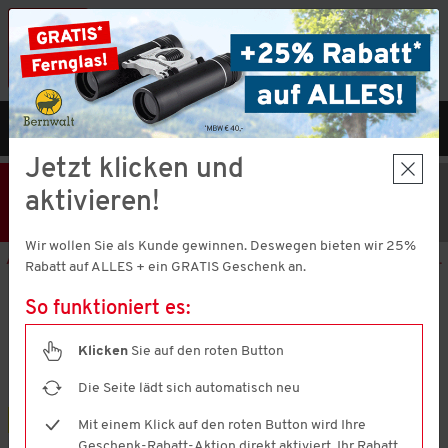
Vorteilshop App:
×
Jetzt neu!
Gleich herunterladen
MENÜ
DE
Jetzt klicken und
25% Rabatt
Hier klicken
und
aktivieren!
Code V51373 einlösen!
+ Geschenk
MBW € 40,-
Wir wollen Sie als Kunde gewinnen. Deswegen bieten wir 25%
Aktion nur noch
1 Tage 0 Stunden 25 Minuten 35 Sekunden
gültig.
Rabatt auf ALLES + ein GRATIS Geschenk an.
So funktioniert es:
Levora
8-teiliges Frottier-Set
Klicken
Sie auf den roten Button
4.5
(1392)
4.5
von
Die Seite lädt sich automatisch neu
5
Sternen,
8-teilig
Mit einem Klick auf den roten Button wird Ihre
Durchschnittswert
Geschenk-Rabatt-Aktion direkt aktiviert. Ihr Rabatt