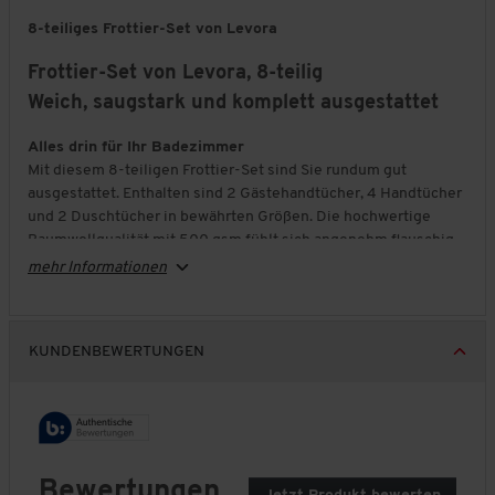
8-teiliges Frottier-Set von Levora
Frottier-Set von Levora, 8-teilig
Weich, saugstark und komplett ausgestattet
Alles drin für Ihr Badezimmer
Mit diesem 8-teiligen Frottier-Set sind Sie rundum gut
ausgestattet. Enthalten sind 2 Gästehandtücher, 4 Handtücher
und 2 Duschtücher in bewährten Größen. Die hochwertige
Baumwollqualität mit 500 gsm fühlt sich angenehm flauschig
an und bietet genau den Komfort, den Sie im Alltag schätzen.
mehr Informationen
Saugstark und angenehm weich
Das Frottier aus 100 %
Baumwolle
nimmt Feuchtigkeit
zuverlässig auf und liegt weich auf der Haut. Schmale
KUNDENBEWERTUNGEN
Streifenbordüren verleihen den Tüchern eine gepflegte Optik,
während der praktische Aufhänger die Handhabung erleichtert.
Pflegeleicht für jeden Tag
Die Handtücher sind formstabil, schnelltrocknend und
unkompliziert in der Pflege. So bleiben sie auch bei
Bewertungen