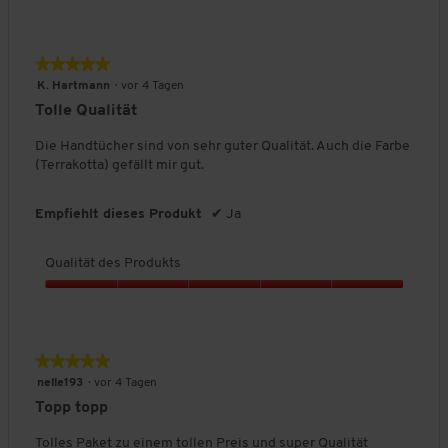
Q
k
u
t
a
s
l
★★★★★
★★★★★
,
i
5
5
K. Hartmann
·
vor 4 Tagen
t
v
von
Tolle Qualität
ä
o
5
t
n
Sternen.
Die Handtücher sind von sehr guter Qualität. Auch die Farbe
d
5
(Terrakotta) gefällt mir gut.
e
s
P
Empfiehlt dieses Produkt
✔
Ja
r
o
Qualität des Produkts
d
u
Q
k
u
t
a
s
l
★★★★★
★★★★★
,
i
5
5
nelle193
·
vor 4 Tagen
t
v
von
Topp topp
ä
o
5
t
n
Sternen.
Tolles Paket zu einem tollen Preis und super Qualität