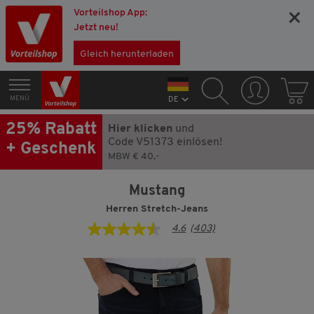
Vorteilshop App:
×
Jetzt neu!
Gleich herunterladen
MENÜ
DE
25% Rabatt
Hier klicken
und
Code V51373 einlösen!
+ Geschenk
MBW € 40,-
Mustang
Herren Stretch-Jeans
4.6
(403)
4.6
von
5
Sternen,
Durchschnittswert
der
Bewertung.
Read