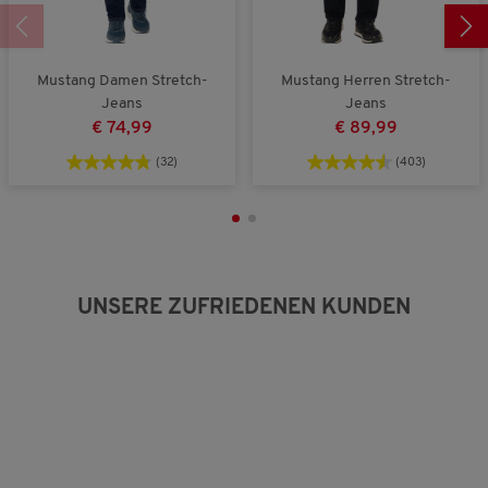
z
g
e
r
t
u
Mustang Damen Stretch-
Mustang Herren Stretch-
n
Jeans
Jeans
g
€ 74,99
€ 89,99
:
2
(32)
(403)
v
o
n
3
.
UNSERE ZUFRIEDENEN KUNDEN