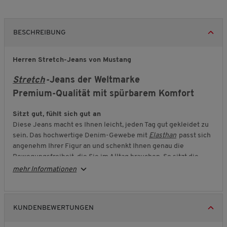
BESCHREIBUNG
Herren Stretch-Jeans von Mustang
Stretch
-Jeans der Weltmarke
Premium-Qualität mit spürbarem Komfort
Sitzt gut, fühlt sich gut an
Diese Jeans macht es Ihnen leicht, jeden Tag gut gekleidet zu
sein. Das hochwertige Denim-Gewebe mit
Elasthan
passt sich
angenehm Ihrer Figur an und schenkt Ihnen genau die
Bewegungsfreiheit, die Sie im Alltag brauchen. So sitzt die
Jeans bequem, ohne auszuleiern.
mehr Informationen
Formstabil und zuverlässig
Auch nach häufigem Tragen und Waschen bleibt die Jeans in
Form. Die Qualität überzeugt durch Langlebigkeit,
KUNDENBEWERTUNGEN
angenehmen Griff und einen Sitz, auf den Sie sich verlassen